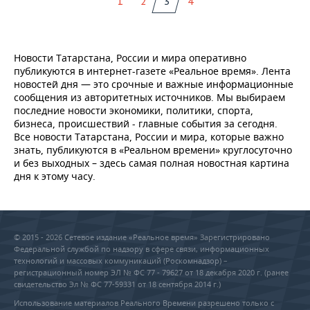
1
2
3
4
Новости Татарстана, России и мира оперативно
публикуются в интернет-газете «Реальное время». Лента
новостей дня — это срочные и важные информационные
сообщения из авторитетных источников. Мы выбираем
последние новости экономики, политики, спорта,
бизнеса, происшествий - главные события за сегодня.
Все новости Татарстана, России и мира, которые важно
знать, публикуются в «Реальном времени» круглосуточно
и без выходных – здесь самая полная новостная картина
дня к этому часу.
© 2015 - 2026 Сетевое издание «Реальное время» Зарегистрировано
Федеральной службой по надзору в сфере связи, информационных
технологий и массовых коммуникаций (Роскомнадзор) –
регистрационный номер ЭЛ № ФС 77 - 79627 от 18 декабря 2020 г. (ранее
свидетельство Эл № ФС 77-59331 от 18 сентября 2014 г.)
Использование материалов Реального Времени разрешено только с