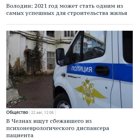
НЕФТЕХИМИЯ
Володин: 2021 год может стать одним из
РОЗНИЧНАЯ ТОРГОВЛЯ
НОВОСТИ ТЕХНОЛОГИЙ
МЕРОПРИЯТИЯ
самых успешных для строительства жилья
НЕФТЬ
ТРАНСПОРТ
IT
НОВОСТИ МЕРОПРИЯТИЙ
СПОРТ
ОПК
УСЛУГИ
МЕДИА
ВЫЕЗДНАЯ РЕДАКЦИЯ
НОВОСТИ СПОРТА
ОБЩЕСТВО
ЭНЕРГЕТИКА
ТЕЛЕКОММУНИКАЦИИ
БИЗНЕС-БРАНЧИ
ФУТБОЛ
НОВОСТИ ОБЩЕСТВА
ФОТОГАЛЕРЕЯ
ONLINE-КОНФЕРЕНЦИИ
ХОККЕЙ
ВЛАСТЬ
СЮЖЕТЫ
ОТКРЫТАЯ ЛЕКЦИЯ
БАСКЕТБОЛ
ИНФРАСТРУКТУРА
СПРАВОЧНИК
ВОЛЕЙБОЛ
ИСТОРИЯ
СПИСОК ПЕРСОН
ПОЛНАЯ ВЕРСИЯ
КИБЕРСПОРТ
КУЛЬТУРА
СПИСОК КОМПАНИЙ
Общество
22 авг, 12:06
В Челнах ищут сбежавшего из
ФИГУРНОЕ КАТАНИЕ
МЕДИЦИНА
психоневрологического диспансера
пациента