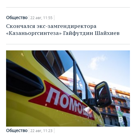
ВОДНЫЕ ВИДЫ СПОРТА
ОБРАЗОВАНИЕ
ХОККЕЙ С МЯЧОМ
ПРОИСШЕСТВИЯ
Общество
22 авг, 11:55
Скончался экс-замгендиректора
«Казаньоргсинтеза» Гайфутдин Шайхиев
Общество
22 авг, 11:23