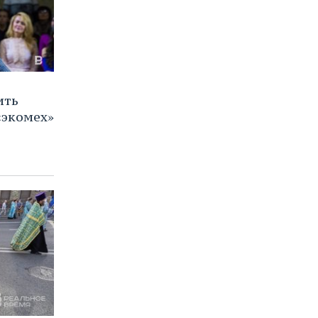
ить
«экомех»