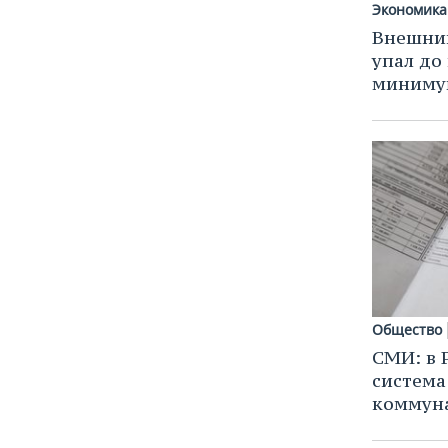
Экономика
Внешний
упал до
миниму
Общество
СМИ: в 
система
коммуна