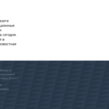
азете
ационные
и
а сегодня.
я в
новостная
адзору в
трационный
тября 2014 г.)
ия
полном