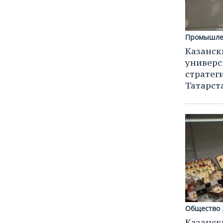
Промышле
Казанск
универс
стратег
Татарст
Общество
Казанск