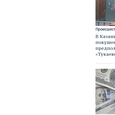
ВОДНЫЕ ВИДЫ СПОРТА
ОБРАЗОВАНИЕ
ХОККЕЙ С МЯЧОМ
ПРОИСШЕСТВИЯ
Происшес
В Казан
покуше
предпол
«Тукаев