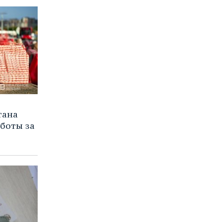
тана
боты за