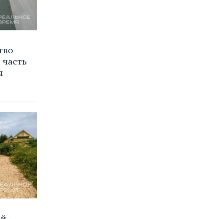
тво
 часть
я
ей