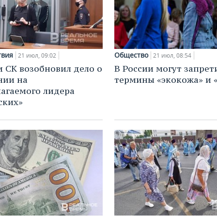
твия
Общество
21 июл, 09:02
21 июл, 08:54
и СК возобновил дело о
В России могут запрет
нии на
термины «экокожа» и 
агаемого лидера
ских»