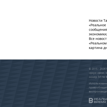
Новости Та
«Реальное
сообщения
экономики,
Все новост
«Реальном 
картина дн
© 2015 - 202
сфере связи,
номер ЭЛ № ФС
Использовани
правообладат
воспроизведе