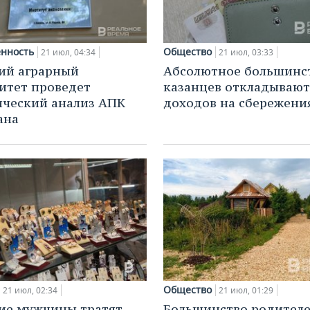
нность
Общество
21 июл, 04:34
21 июл, 03:33
ий аграрный
Абсолютное большинс
итет проведет
казанцев откладывают
ический анализ АПК
доходов на сбережени
ана
Общество
21 июл, 02:34
21 июл, 01:29
ие мужчины тратят
Большинство родител