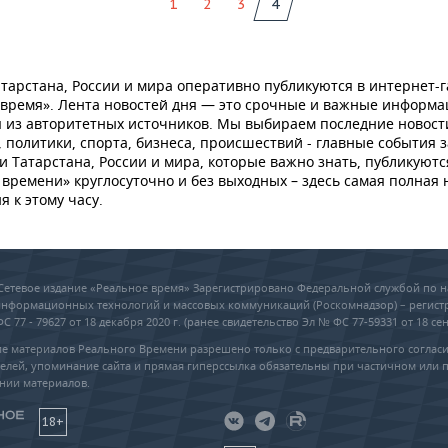
1
2
3
4
тарстана, России и мира оперативно публикуются в интернет-г
 время». Лента новостей дня — это срочные и важные информ
 из авторитетных источников. Мы выбираем последние новост
 политики, спорта, бизнеса, происшествий - главные события з
и Татарстана, России и мира, которые важно знать, публикуютс
времени» круглосуточно и без выходных – здесь самая полная 
я к этому часу.
6 Сетевое издание «Реальное время» Зарегистрировано Федеральной службой по н
 информационных технологий и массовых коммуникаций (Роскомнадзор) – регис
 77 - 79627 от 18 декабря 2020 г. (ранее свидетельство Эл № ФС 77-59331 от 18 сен
е материалов Реального Времени разрешено только с предварительного соглас
елей, упоминание сайта и прямая гиперссылка обязательны при частичном или 
нии материалов.
18+