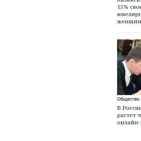
15% сво
ювелирн
женщи
Общество
В Росси
растет 
онлайн-