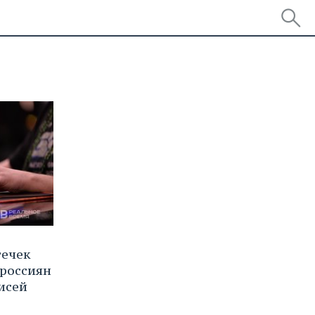
течек
россиян
писей