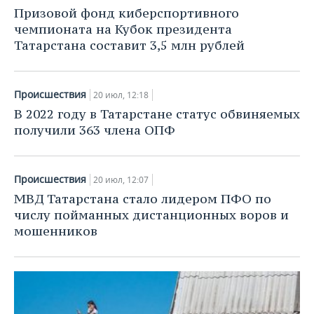
НЕФТЕХИМИЯ
Призовой фонд киберспортивного
РОЗНИЧНАЯ ТОРГОВЛЯ
НОВОСТИ ТЕХНОЛОГИЙ
МЕРОПРИЯТИЯ
чемпионата на Кубок президента
НЕФТЬ
Татарстана составит 3,5 млн рублей
ТРАНСПОРТ
IT
НОВОСТИ МЕРОПРИЯТИЙ
СПОРТ
ОПК
УСЛУГИ
МЕДИА
ВЫЕЗДНАЯ РЕДАКЦИЯ
НОВОСТИ СПОРТА
ОБЩЕСТВО
Происшествия
20 июл, 12:18
ЭНЕРГЕТИКА
В 2022 году в Татарстане статус обвиняемых
ТЕЛЕКОММУНИКАЦИИ
БИЗНЕС-БРАНЧИ
ФУТБОЛ
НОВОСТИ ОБЩЕСТВА
ФОТОГАЛЕРЕЯ
получили 363 члена ОПФ
ONLINE-КОНФЕРЕНЦИИ
ХОККЕЙ
ВЛАСТЬ
СЮЖЕТЫ
Происшествия
20 июл, 12:07
ОТКРЫТАЯ ЛЕКЦИЯ
БАСКЕТБОЛ
ИНФРАСТРУКТУРА
СПРАВОЧНИК
МВД Татарстана стало лидером ПФО по
числу пойманных дистанционных воров и
ВОЛЕЙБОЛ
ИСТОРИЯ
СПИСОК ПЕРСОН
ПОЛНАЯ ВЕРСИЯ
мошенников
КИБЕРСПОРТ
КУЛЬТУРА
СПИСОК КОМПАНИЙ
ФИГУРНОЕ КАТАНИЕ
МЕДИЦИНА