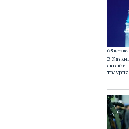
Общество
В Казан
скорби 
траурно