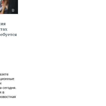
ния
ктах
ребуется
азете
ационные
и
а сегодня.
я в
новостная