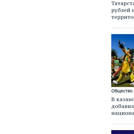
Татарст
рублей 
террит
Общество
В казан
добавил
национа