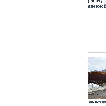
работу 
ядерно
Экономика