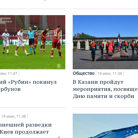
Общество
июн, 11:47
19 июн, 11:39
ий «Рубин» покинул
В Казани пройдут
орбунов
мероприятия, посвящ
Дню памяти и скорби
19 июн, 11:36
внешней разведки
 Киев продолжает