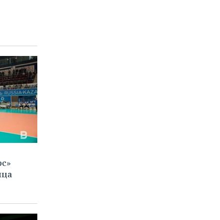
рс»
ица