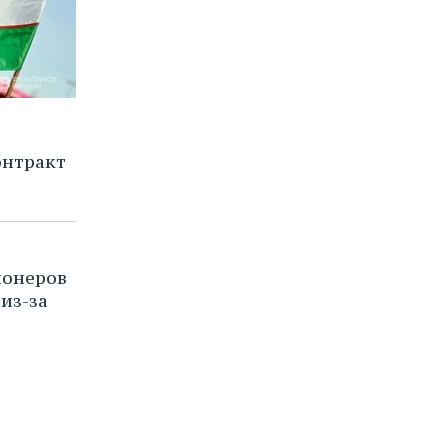
с
онтракт
ионеров
из-за