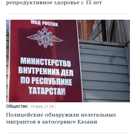
ВОДНЫЕ ВИДЫ СПОРТА
ОБРАЗОВАНИЕ
репродуктивное здоровье с 13 лет
ХОККЕЙ С МЯЧОМ
ПРОИСШЕСТВИЯ
Общество
19 фев, 21:28
Полицейские обнаружили нелегальных
мигрантов в автосервисе Казани