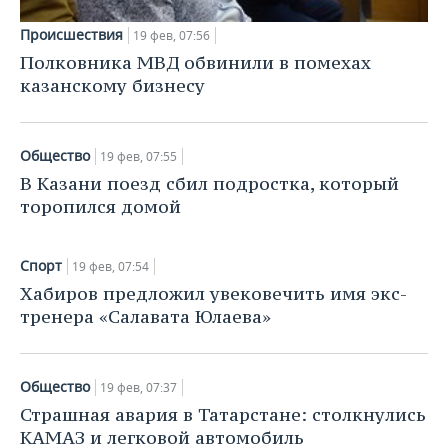
ВОДНЫЕ ВИДЫ СПОРТА
ОБРАЗОВАНИЕ
Происшествия
19 фев, 07:56
ХОККЕЙ С МЯЧОМ
ПРОИСШЕСТВИЯ
Полковника МВД обвинили в помехах
казанскому бизнесу
Общество
19 фев, 07:55
В Казани поезд сбил подростка, который
торопился домой
Спорт
19 фев, 07:54
Хабиров предложил увековечить имя экс-
тренера «Салавата Юлаева»
Общество
19 фев, 07:37
Страшная авария в Татарстане: столкнулись
КАМАЗ и легковой автомобиль