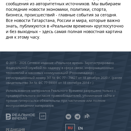
сообщения из авторитетных источников. Мы выбираем
последние новости экономики, политики, спорта,
бизнеса, происшествий - главные события за сегодня.
Все новости Татарстана, России и мира, которые важно
знать, публикуются в «Реальном времени» круглосуточно
и без выходных – здесь самая полная новостная картина
дня к этому часу.
© 2015 - 2026 Сетевое издание «Реальное время» Зарегистрировано
Федеральной службой по надзору в сфере связи, информационных
технологий и массовых коммуникаций (Роскомнадзор) –
регистрационный номер ЭЛ № ФС 77 - 79627 от 18 декабря 2020 г. (ранее
свидетельство Эл № ФС 77-59331 от 18 сентября 2014 г.)
Использование материалов Реального Времени разрешено только с
предварительного согласия правообладателей, упоминание сайта и
прямая гиперссылка обязательны при частичном или полном
воспроизведении материалов.
18+
RU
EN
РЕДАКЦИЯ