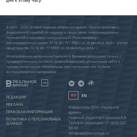
дня к этому часу.
© 2015 - 2026 Сетевое издание «Реальное время» Зарегистрировано
Федеральной службой по надзору в сфере связи, информационных
технологий и массовых коммуникаций (Роскомнадзор) –
регистрационный номер ЭЛ № ФС 77 - 79627 от 18 декабря 2020 г. (ранее
свидетельство Эл № ФС 77-59331 от 18 сентября 2014 г.)
Использование материалов Реального Времени разрешено только с
предварительного согласия правообладателей, упоминание сайта и
прямая гиперссылка обязательны при частичном или полном
воспроизведении материалов.
18+
RU
EN
РЕДАКЦИЯ
РЕКЛАМА
Учредитель ООО «Реальное
ПРАВОВАЯ ИНФОРМАЦИЯ
время»
Главный редактор Саушина А.А.
ПОЛИТИКА О ПЕРСОНАЛЬНЫХ
Телефон редакции: +7 (843) 222-
ДАННЫХ
90-80
info@realnoevremya.ru