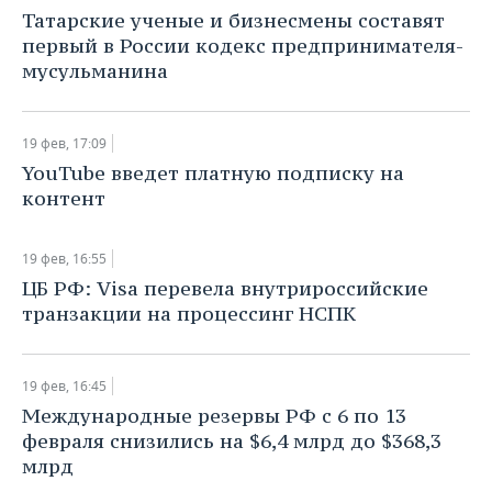
НЕФТЕХИМИЯ
Татарские ученые и бизнесмены составят
РОЗНИЧНАЯ ТОРГОВЛЯ
НОВОСТИ ТЕХНОЛОГИЙ
МЕРОПРИЯТИЯ
первый в России кодекс предпринимателя-
НЕФТЬ
мусульманина
ТРАНСПОРТ
IT
НОВОСТИ МЕРОПРИЯТИЙ
СПОРТ
ОПК
УСЛУГИ
МЕДИА
ВЫЕЗДНАЯ РЕДАКЦИЯ
НОВОСТИ СПОРТА
ОБЩЕСТВО
19 фев, 17:09
ЭНЕРГЕТИКА
YouTube введет платную подписку на
ТЕЛЕКОММУНИКАЦИИ
БИЗНЕС-БРАНЧИ
ФУТБОЛ
НОВОСТИ ОБЩЕСТВА
ФОТОГАЛЕРЕЯ
контент
ONLINE-КОНФЕРЕНЦИИ
ХОККЕЙ
ВЛАСТЬ
СЮЖЕТЫ
19 фев, 16:55
ЦБ РФ: Visa перевела внутрироссийские
ОТКРЫТАЯ ЛЕКЦИЯ
БАСКЕТБОЛ
ИНФРАСТРУКТУРА
СПРАВОЧНИК
транзакции на процессинг НСПК
ВОЛЕЙБОЛ
ИСТОРИЯ
СПИСОК ПЕРСОН
ПОЛНАЯ ВЕРСИЯ
19 фев, 16:45
КИБЕРСПОРТ
КУЛЬТУРА
СПИСОК КОМПАНИЙ
Международные резервы РФ с 6 по 13
февраля снизились на $6,4 млрд до $368,3
ФИГУРНОЕ КАТАНИЕ
МЕДИЦИНА
млрд