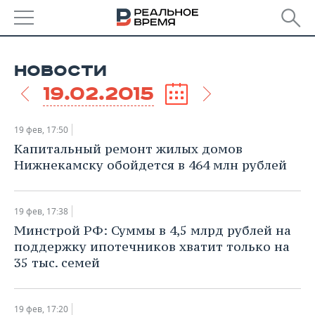
РЕГИОНЫ
НОВОСТИ
БАШКОРТОСТАН
НОВОСТИ
19.02.2015
ТАТАРСТАН
АНАЛИТИКА
19 фев, 17:50
УДМУРТИЯ
НОВОСТИ АНАЛИТИКИ
ЭКОНОМИКА
Капитальный ремонт жилых домов
Нижнекамску обойдется в 464 млн рублей
ДЕКЛАРАЦИИ О ДОХОДАХ
НОВОСТИ ЭКОНОМИКИ
ПРОМЫШЛЕННОСТЬ
КОРОЛИ ГОСЗАКАЗА ПФО
ФИНАНСЫ
НОВОСТИ
НЕДВИЖИМОСТЬ
19 фев, 17:38
ПРОМЫШЛЕННОСТИ
Минстрой РФ: Суммы в 4,5 млрд рублей на
ВУЗЫ ТАТАРСТАНА
БАНКИ
НОВОСТИ НЕДВИЖИМОСТИ
АВТО
поддержку ипотечников хватит только на
АГРОПРОМ
35 тыс. семей
КОМУ ПРИНАДЛЕЖАТ
БЮДЖЕТ
НОВОСТИ АВТО
БИЗНЕС
ТОРГОВЫЕ ЦЕНТРЫ
МАШИНОСТРОЕНИЕ
ТАТАРСТАНА
ИНВЕСТИЦИИ
НОВОСТИ БИЗНЕСА
ТЕХНОЛОГИИ
19 фев, 17:20