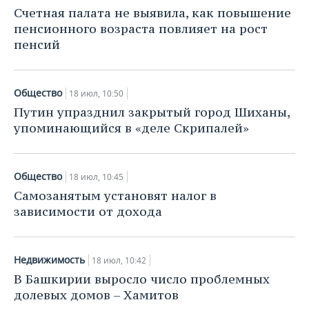
НЕФТЕХИМИЯ
Счетная палата не выявила, как повышение
РОЗНИЧНАЯ ТОРГОВЛЯ
НОВОСТИ ТЕХНОЛОГИЙ
МЕРОПРИЯТИЯ
пенсионного возраста повлияет на рост
НЕФТЬ
пенсий
ТРАНСПОРТ
IT
НОВОСТИ МЕРОПРИЯТИЙ
СПОРТ
ОПК
УСЛУГИ
МЕДИА
ВЫЕЗДНАЯ РЕДАКЦИЯ
НОВОСТИ СПОРТА
ОБЩЕСТВО
Общество
18 июл, 10:50
ЭНЕРГЕТИКА
Путин упразднил закрытый город Шиханы,
ТЕЛЕКОММУНИКАЦИИ
БИЗНЕС-БРАНЧИ
ФУТБОЛ
НОВОСТИ ОБЩЕСТВА
ФОТОГАЛЕРЕЯ
упоминающийся в «деле Скрипалей»
ONLINE-КОНФЕРЕНЦИИ
ХОККЕЙ
ВЛАСТЬ
СЮЖЕТЫ
Общество
18 июл, 10:45
ОТКРЫТАЯ ЛЕКЦИЯ
БАСКЕТБОЛ
ИНФРАСТРУКТУРА
СПРАВОЧНИК
Самозанятым установят налог в
зависимости от дохода
ВОЛЕЙБОЛ
ИСТОРИЯ
СПИСОК ПЕРСОН
ПОЛНАЯ ВЕРСИЯ
КИБЕРСПОРТ
КУЛЬТУРА
СПИСОК КОМПАНИЙ
Недвижимость
18 июл, 10:42
В Башкирии выросло число проблемных
ФИГУРНОЕ КАТАНИЕ
МЕДИЦИНА
долевых домов – Хамитов