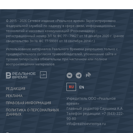
© 2015 - 2026 Сетевое издание «Реальное время» Зарегистрировано
Федеральной службой по надзору в сфере связи, информационных
технологий и массовых коммуникаций (Роскомнадзор) –
регистрационный номер ЭЛ № ФС 77 - 79627 от 18 декабря 2020 г. (ранее
свидетельство Эл № ФС 77-59331 от 18 сентября 2014 г.)
Использование материалов Реального Времени разрешено только с
предварительного согласия правообладателей, упоминание сайта и
прямая гиперссылка обязательны при частичном или полном
воспроизведении материалов.
18+
RU
EN
РЕДАКЦИЯ
РЕКЛАМА
Учредитель ООО «Реальное
ПРАВОВАЯ ИНФОРМАЦИЯ
время»
Главный редактор Саушина А.А.
ПОЛИТИКА О ПЕРСОНАЛЬНЫХ
Телефон редакции: +7 (843) 222-
ДАННЫХ
90-80
info@realnoevremya.ru