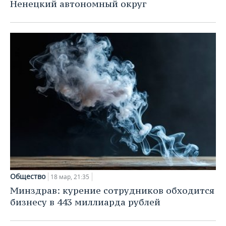
ВОДНЫЕ ВИДЫ СПОРТА
ОБРАЗОВАНИЕ
Ненецкий автономный округ
ХОККЕЙ С МЯЧОМ
ПРОИСШЕСТВИЯ
Общество
18 мар, 21:35
Минздрав: курение сотрудников обходится
бизнесу в 443 миллиарда рублей