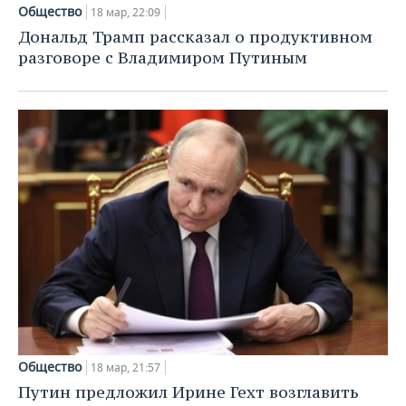
НЕФТЕХИМИЯ
Общество
18 мар, 22:09
РОЗНИЧНАЯ ТОРГОВЛЯ
НОВОСТИ ТЕХНОЛОГИЙ
МЕРОПРИЯТИЯ
Дональд Трамп рассказал о продуктивном
НЕФТЬ
разговоре с Владимиром Путиным
ТРАНСПОРТ
IT
НОВОСТИ МЕРОПРИЯТИЙ
СПОРТ
ОПК
УСЛУГИ
МЕДИА
ВЫЕЗДНАЯ РЕДАКЦИЯ
НОВОСТИ СПОРТА
ОБЩЕСТВО
ЭНЕРГЕТИКА
ТЕЛЕКОММУНИКАЦИИ
БИЗНЕС-БРАНЧИ
ФУТБОЛ
НОВОСТИ ОБЩЕСТВА
ФОТОГАЛЕРЕЯ
ONLINE-КОНФЕРЕНЦИИ
ХОККЕЙ
ВЛАСТЬ
СЮЖЕТЫ
ОТКРЫТАЯ ЛЕКЦИЯ
БАСКЕТБОЛ
ИНФРАСТРУКТУРА
СПРАВОЧНИК
ВОЛЕЙБОЛ
ИСТОРИЯ
СПИСОК ПЕРСОН
ПОЛНАЯ ВЕРСИЯ
КИБЕРСПОРТ
КУЛЬТУРА
СПИСОК КОМПАНИЙ
ФИГУРНОЕ КАТАНИЕ
МЕДИЦИНА
Общество
18 мар, 21:57
Путин предложил Ирине Гехт возглавить