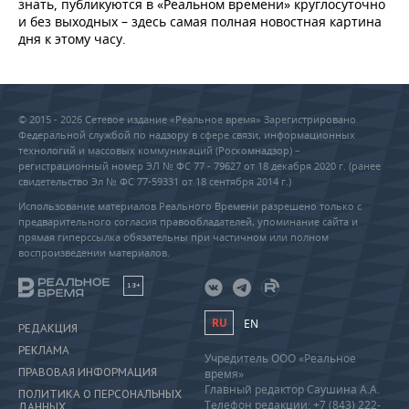
знать, публикуются в «Реальном времени» круглосуточно
и без выходных – здесь самая полная новостная картина
дня к этому часу.
© 2015 - 2026 Сетевое издание «Реальное время» Зарегистрировано
Федеральной службой по надзору в сфере связи, информационных
технологий и массовых коммуникаций (Роскомнадзор) –
регистрационный номер ЭЛ № ФС 77 - 79627 от 18 декабря 2020 г. (ранее
свидетельство Эл № ФС 77-59331 от 18 сентября 2014 г.)
Использование материалов Реального Времени разрешено только с
предварительного согласия правообладателей, упоминание сайта и
прямая гиперссылка обязательны при частичном или полном
воспроизведении материалов.
18+
RU
EN
РЕДАКЦИЯ
РЕКЛАМА
Учредитель ООО «Реальное
ПРАВОВАЯ ИНФОРМАЦИЯ
время»
Главный редактор Саушина А.А.
ПОЛИТИКА О ПЕРСОНАЛЬНЫХ
Телефон редакции: +7 (843) 222-
ДАННЫХ