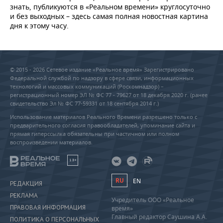
знать, публикуются в «Реальном времени» круглосуточно
и без выходных – здесь самая полная новостная картина
дня к этому часу.
© 2015 - 2026 Сетевое издание «Реальное время» Зарегистрировано
Федеральной службой по надзору в сфере связи, информационных
технологий и массовых коммуникаций (Роскомнадзор) –
регистрационный номер ЭЛ № ФС 77 - 79627 от 18 декабря 2020 г. (ранее
свидетельство Эл № ФС 77-59331 от 18 сентября 2014 г.)
Использование материалов Реального Времени разрешено только с
предварительного согласия правообладателей, упоминание сайта и
прямая гиперссылка обязательны при частичном или полном
воспроизведении материалов.
18+
RU
EN
РЕДАКЦИЯ
РЕКЛАМА
Учредитель ООО «Реальное
ПРАВОВАЯ ИНФОРМАЦИЯ
время»
Главный редактор Саушина А.А.
ПОЛИТИКА О ПЕРСОНАЛЬНЫХ