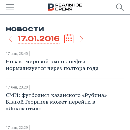
РЕГИОНЫ
НОВОСТИ
БАШКОРТОСТАН
НОВОСТИ
17.01.2016
ТАТАРСТАН
АНАЛИТИКА
17 янв, 23:45
УДМУРТИЯ
НОВОСТИ АНАЛИТИКИ
ЭКОНОМИКА
Новак: мировой рынок нефти
нормализуется через полтора года
ДЕКЛАРАЦИИ О ДОХОДАХ
НОВОСТИ ЭКОНОМИКИ
ПРОМЫШЛЕННОСТЬ
КОРОЛИ ГОСЗАКАЗА ПФО
ФИНАНСЫ
НОВОСТИ
НЕДВИЖИМОСТЬ
17 янв, 23:20
ПРОМЫШЛЕННОСТИ
СМИ: футболист казанского «Рубина»
ВУЗЫ ТАТАРСТАНА
БАНКИ
НОВОСТИ НЕДВИЖИМОСТИ
АВТО
Благой Георгиев может перейти в
АГРОПРОМ
«Локомотив»
КОМУ ПРИНАДЛЕЖАТ
БЮДЖЕТ
НОВОСТИ АВТО
БИЗНЕС
ТОРГОВЫЕ ЦЕНТРЫ
МАШИНОСТРОЕНИЕ
ТАТАРСТАНА
ИНВЕСТИЦИИ
НОВОСТИ БИЗНЕСА
ТЕХНОЛОГИИ
17 янв, 22:29