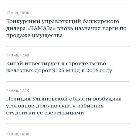
ВОДНЫЕ ВИДЫ СПОРТА
ОБРАЗОВАНИЕ
17 янв, 18:30
ХОККЕЙ С МЯЧОМ
ПРОИСШЕСТВИЯ
Конкурсный управляющий башкирского
дилера «КАМАЗа» вновь назначил торги по
продаже имущества
17 янв, 17:49
Китай инвестирует в строительство
железных дорог $123 млрд в 2016 году
17 янв, 17:14
Полиция Ульяновской области возбудила
уголовное дело по факту избиения
студентки ее сверстницами
17 янв, 16:30