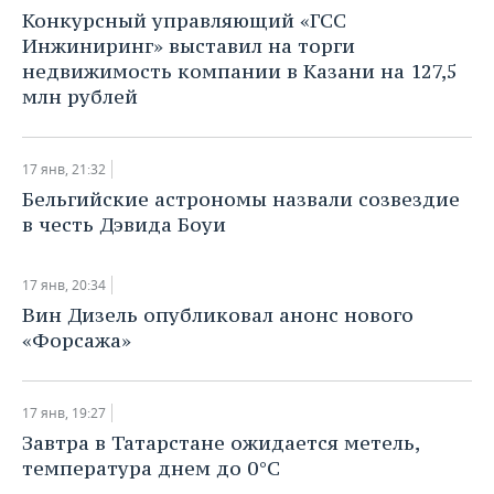
НЕФТЕХИМИЯ
Конкурсный управляющий «ГСС
РОЗНИЧНАЯ ТОРГОВЛЯ
НОВОСТИ ТЕХНОЛОГИЙ
МЕРОПРИЯТИЯ
Инжиниринг» выставил на торги
НЕФТЬ
недвижимость компании в Казани на 127,5
ТРАНСПОРТ
IT
НОВОСТИ МЕРОПРИЯТИЙ
СПОРТ
млн рублей
ОПК
УСЛУГИ
МЕДИА
ВЫЕЗДНАЯ РЕДАКЦИЯ
НОВОСТИ СПОРТА
ОБЩЕСТВО
ЭНЕРГЕТИКА
17 янв, 21:32
ТЕЛЕКОММУНИКАЦИИ
БИЗНЕС-БРАНЧИ
ФУТБОЛ
НОВОСТИ ОБЩЕСТВА
ФОТОГАЛЕРЕЯ
Бельгийские астрономы назвали созвездие
в честь Дэвида Боуи
ONLINE-КОНФЕРЕНЦИИ
ХОККЕЙ
ВЛАСТЬ
СЮЖЕТЫ
17 янв, 20:34
ОТКРЫТАЯ ЛЕКЦИЯ
БАСКЕТБОЛ
ИНФРАСТРУКТУРА
СПРАВОЧНИК
Вин Дизель опубликовал анонс нового
«Форсажа»
ВОЛЕЙБОЛ
ИСТОРИЯ
СПИСОК ПЕРСОН
ПОЛНАЯ ВЕРСИЯ
КИБЕРСПОРТ
КУЛЬТУРА
СПИСОК КОМПАНИЙ
17 янв, 19:27
Завтра в Татарстане ожидается метель,
ФИГУРНОЕ КАТАНИЕ
МЕДИЦИНА
температура днем до 0°С