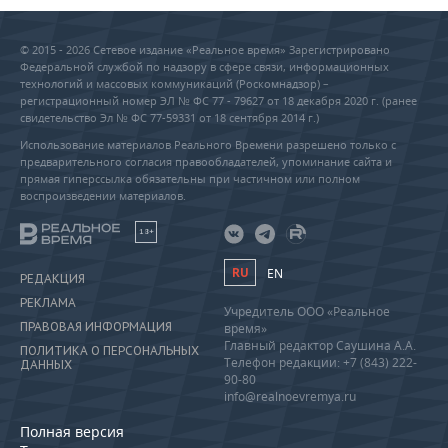
© 2015 - 2026 Сетевое издание «Реальное время» Зарегистрировано
Федеральной службой по надзору в сфере связи, информационных
технологий и массовых коммуникаций (Роскомнадзор) –
регистрационный номер ЭЛ № ФС 77 - 79627 от 18 декабря 2020 г. (ранее
свидетельство Эл № ФС 77-59331 от 18 сентября 2014 г.)
Использование материалов Реального Времени разрешено только с
предварительного согласия правообладателей, упоминание сайта и
прямая гиперссылка обязательны при частичном или полном
воспроизведении материалов.
18+
RU
EN
РЕДАКЦИЯ
РЕКЛАМА
Учредитель ООО «Реальное
ПРАВОВАЯ ИНФОРМАЦИЯ
время»
Главный редактор Саушина А.А.
ПОЛИТИКА О ПЕРСОНАЛЬНЫХ
Телефон редакции: +7 (843) 222-
ДАННЫХ
90-80
info@realnoevremya.ru
Полная версия