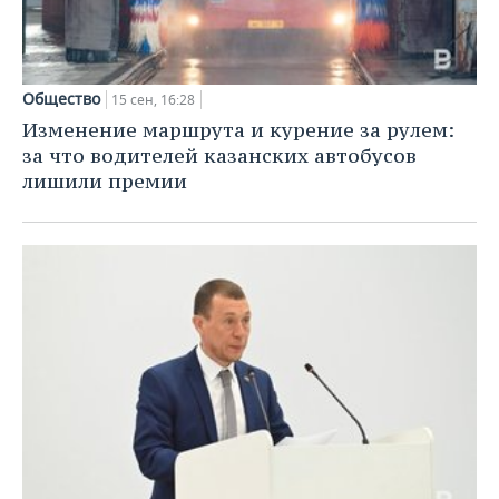
ВОДНЫЕ ВИДЫ СПОРТА
ОБРАЗОВАНИЕ
ХОККЕЙ С МЯЧОМ
ПРОИСШЕСТВИЯ
Общество
15 сен, 16:28
Изменение маршрута и курение за рулем:
за что водителей казанских автобусов
лишили премии