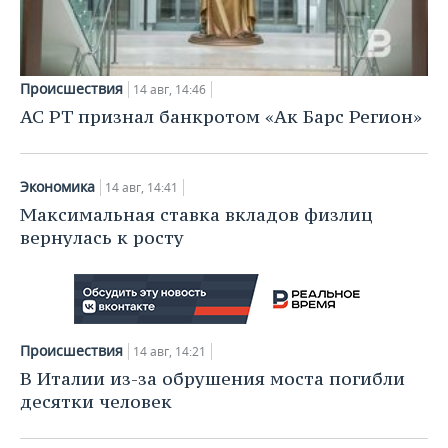
ВОДНЫЕ ВИДЫ СПОРТА
ОБРАЗОВАНИЕ
ХОККЕЙ С МЯЧОМ
ПРОИСШЕСТВИЯ
Происшествия
14 авг, 14:46
АС РТ признал банкротом «Ак Барс Регион»
Экономика
14 авг, 14:41
Максимальная ставка вкладов физлиц
вернулась к росту
Происшествия
14 авг, 14:21
В Италии из-за обрушения моста погибли
десятки человек