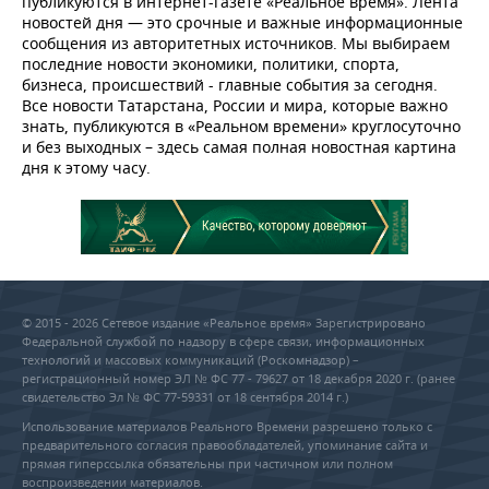
публикуются в интернет-газете «Реальное время». Лента
новостей дня — это срочные и важные информационные
сообщения из авторитетных источников. Мы выбираем
последние новости экономики, политики, спорта,
бизнеса, происшествий - главные события за сегодня.
Все новости Татарстана, России и мира, которые важно
знать, публикуются в «Реальном времени» круглосуточно
и без выходных – здесь самая полная новостная картина
дня к этому часу.
© 2015 - 2026 Сетевое издание «Реальное время» Зарегистрировано
Федеральной службой по надзору в сфере связи, информационных
технологий и массовых коммуникаций (Роскомнадзор) –
регистрационный номер ЭЛ № ФС 77 - 79627 от 18 декабря 2020 г. (ранее
свидетельство Эл № ФС 77-59331 от 18 сентября 2014 г.)
Использование материалов Реального Времени разрешено только с
предварительного согласия правообладателей, упоминание сайта и
прямая гиперссылка обязательны при частичном или полном
воспроизведении материалов.