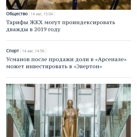
НЕФТЕХИМИЯ
РОЗНИЧНАЯ ТОРГОВЛЯ
НОВОСТИ ТЕХНОЛОГИЙ
МЕРОПРИЯТИЯ
Общество
14 авг, 15:04
НЕФТЬ
Тарифы ЖКХ могут проиндексировать
ТРАНСПОРТ
IT
НОВОСТИ МЕРОПРИЯТИЙ
СПОРТ
дважды в 2019 году
ОПК
УСЛУГИ
МЕДИА
ВЫЕЗДНАЯ РЕДАКЦИЯ
НОВОСТИ СПОРТА
ОБЩЕСТВО
ЭНЕРГЕТИКА
Спорт
14 авг, 14:56
ТЕЛЕКОММУНИКАЦИИ
БИЗНЕС-БРАНЧИ
ФУТБОЛ
НОВОСТИ ОБЩЕСТВА
ФОТОГАЛЕРЕЯ
Усманов после продажи доли в «Арсенале»
может инвестировать в «Эвертон»
ONLINE-КОНФЕРЕНЦИИ
ХОККЕЙ
ВЛАСТЬ
СЮЖЕТЫ
ОТКРЫТАЯ ЛЕКЦИЯ
БАСКЕТБОЛ
ИНФРАСТРУКТУРА
СПРАВОЧНИК
ВОЛЕЙБОЛ
ИСТОРИЯ
СПИСОК ПЕРСОН
ПОЛНАЯ ВЕРСИЯ
КИБЕРСПОРТ
КУЛЬТУРА
СПИСОК КОМПАНИЙ
ФИГУРНОЕ КАТАНИЕ
МЕДИЦИНА