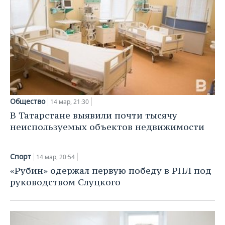
ВОДНЫЕ ВИДЫ СПОРТА
ОБРАЗОВАНИЕ
ХОККЕЙ С МЯЧОМ
ПРОИСШЕСТВИЯ
Общество
14 мар, 21:30
В Татарстане выявили почти тысячу
неиспользуемых объектов недвижимости
Спорт
14 мар, 20:54
«Рубин» одержал первую победу в РПЛ под
руководством Слуцкого