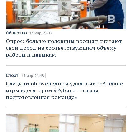
НЕФТЕХИМИЯ
РОЗНИЧНАЯ ТОРГОВЛЯ
НОВОСТИ ТЕХНОЛОГИЙ
МЕРОПРИЯТИЯ
НЕФТЬ
ТРАНСПОРТ
IT
НОВОСТИ МЕРОПРИЯТИЙ
СПОРТ
ОПК
Общество
14 мар, 22:33
УСЛУГИ
МЕДИА
ВЫЕЗДНАЯ РЕДАКЦИЯ
НОВОСТИ СПОРТА
ОБЩЕСТВО
Опрос: больше половины россиян считают
ЭНЕРГЕТИКА
свой доход не соответствующим объему
ТЕЛЕКОММУНИКАЦИИ
БИЗНЕС-БРАНЧИ
ФУТБОЛ
НОВОСТИ ОБЩЕСТВА
ФОТОГАЛЕРЕЯ
работы и навыкам
ONLINE-КОНФЕРЕНЦИИ
ХОККЕЙ
ВЛАСТЬ
СЮЖЕТЫ
Спорт
14 мар, 21:43
ОТКРЫТАЯ ЛЕКЦИЯ
БАСКЕТБОЛ
ИНФРАСТРУКТУРА
СПРАВОЧНИК
Слуцкий об очередном удалении: «В плане
игры вдесятером «Рубин» — самая
ВОЛЕЙБОЛ
ИСТОРИЯ
СПИСОК ПЕРСОН
ПОЛНАЯ ВЕРСИЯ
подготовленная команда»
КИБЕРСПОРТ
КУЛЬТУРА
СПИСОК КОМПАНИЙ
ФИГУРНОЕ КАТАНИЕ
МЕДИЦИНА