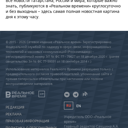
Все новости Татарстана, России и мира, которые важно
знать, публикуются в «Реальном времени» круглосуточно
и без выходных – здесь самая полная новостная картина
дня к этому часу.
© 2015 - 2026 Сетевое издание «Реальное время» Зарегистрировано
Федеральной службой по надзору в сфере связи, информационных
технологий и массовых коммуникаций (Роскомнадзор) –
регистрационный номер ЭЛ № ФС 77 - 79627 от 18 декабря 2020 г. (ранее
свидетельство Эл № ФС 77-59331 от 18 сентября 2014 г.)
Использование материалов Реального Времени разрешено только с
предварительного согласия правообладателей, упоминание сайта и
прямая гиперссылка обязательны при частичном или полном
воспроизведении материалов.
18+
RU
EN
РЕДАКЦИЯ
РЕКЛАМА
Учредитель ООО «Реальное
ПРАВОВАЯ ИНФОРМАЦИЯ
время»
Главный редактор Саушина А.А.
ПОЛИТИКА О ПЕРСОНАЛЬНЫХ