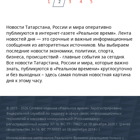
1
2
3
4
5
Новости Татарстана, России и мира оперативно
публикуются в интернет-газете «Реальное время». Лента
новостей дня — это срочные и важные информационные
сообщения из авторитетных источников. Мы выбираем
последние новости экономики, политики, спорта,
бизнеса, происшествий - главные события за сегодня.
Все новости Татарстана, России и мира, которые важно
знать, публикуются в «Реальном времени» круглосуточно
и без выходных – здесь самая полная новостная картина
дня к этому часу.
© 2015 - 2026 Сетевое издание «Реальное время» Зарегистрировано
Федеральной службой по надзору в сфере связи, информационных
технологий и массовых коммуникаций (Роскомнадзор) –
регистрационный номер ЭЛ № ФС 77 - 79627 от 18 декабря 2020 г. (ранее
свидетельство Эл № ФС 77-59331 от 18 сентября 2014 г.)
Использование материалов Реального Времени разрешено только с