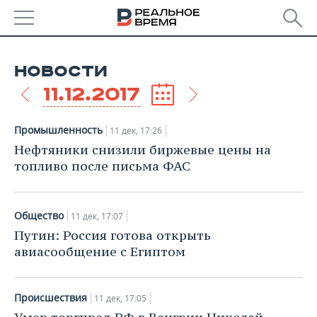
РЕГИОНЫ
НОВОСТИ
БАШКОРТОСТАН
НОВОСТИ
11.12.2017
ТАТАРСТАН
АНАЛИТИКА
Промышленность
11 дек, 17:26
УДМУРТИЯ
НОВОСТИ АНАЛИТИКИ
ЭКОНОМИКА
Нефтяники снизили биржевые цены на
топливо после письма ФАС
ДЕКЛАРАЦИИ О ДОХОДАХ
НОВОСТИ ЭКОНОМИКИ
ПРОМЫШЛЕННОСТЬ
КОРОЛИ ГОСЗАКАЗА ПФО
ФИНАНСЫ
НОВОСТИ
НЕДВИЖИМОСТЬ
Общество
11 дек, 17:07
ПРОМЫШЛЕННОСТИ
Путин: Россия готова открыть
ВУЗЫ ТАТАРСТАНА
БАНКИ
НОВОСТИ НЕДВИЖИМОСТИ
АВТО
авиасообщение с Египтом
АГРОПРОМ
КОМУ ПРИНАДЛЕЖАТ
БЮДЖЕТ
НОВОСТИ АВТО
БИЗНЕС
ТОРГОВЫЕ ЦЕНТРЫ
МАШИНОСТРОЕНИЕ
Происшествия
ТАТАРСТАНА
11 дек, 17:05
ИНВЕСТИЦИИ
НОВОСТИ БИЗНЕСА
ТЕХНОЛОГИИ