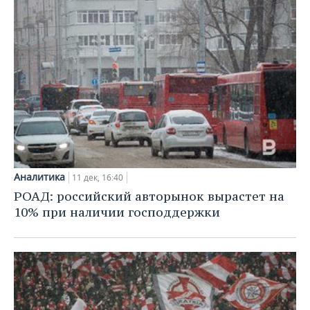
ВОДНЫЕ ВИДЫ СПОРТА
ОБРАЗОВАНИЕ
ХОККЕЙ С МЯЧОМ
ПРОИСШЕСТВИЯ
Аналитика
11 дек, 16:40
РОАД: российский авторынок вырастет на
10% при наличии господдержки