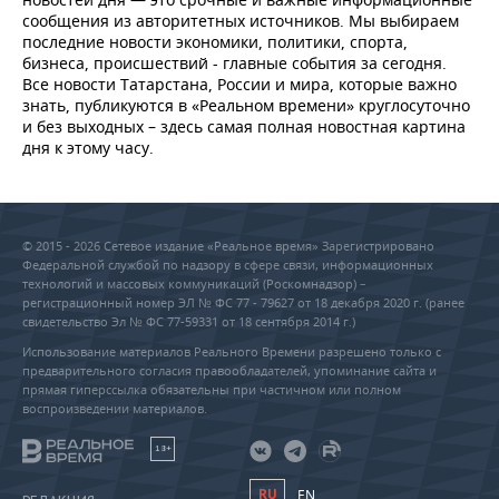
сообщения из авторитетных источников. Мы выбираем
последние новости экономики, политики, спорта,
бизнеса, происшествий - главные события за сегодня.
Все новости Татарстана, России и мира, которые важно
знать, публикуются в «Реальном времени» круглосуточно
и без выходных – здесь самая полная новостная картина
дня к этому часу.
© 2015 - 2026 Сетевое издание «Реальное время» Зарегистрировано
Федеральной службой по надзору в сфере связи, информационных
технологий и массовых коммуникаций (Роскомнадзор) –
регистрационный номер ЭЛ № ФС 77 - 79627 от 18 декабря 2020 г. (ранее
свидетельство Эл № ФС 77-59331 от 18 сентября 2014 г.)
Использование материалов Реального Времени разрешено только с
предварительного согласия правообладателей, упоминание сайта и
прямая гиперссылка обязательны при частичном или полном
воспроизведении материалов.
18+
RU
EN