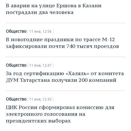
НЕФТЕХИМИЯ
В аварии на улице Ершова в Казани
РОЗНИЧНАЯ ТОРГОВЛЯ
НОВОСТИ ТЕХНОЛОГИЙ
МЕРОПРИЯТИЯ
пострадали два человека
НЕФТЬ
ТРАНСПОРТ
IT
НОВОСТИ МЕРОПРИЯТИЙ
СПОРТ
ОПК
Общество
11 янв, 12:56
УСЛУГИ
МЕДИА
ВЫЕЗДНАЯ РЕДАКЦИЯ
НОВОСТИ СПОРТА
ОБЩЕСТВО
В новогодние праздники по трассе М-12
ЭНЕРГЕТИКА
зафиксировали почти 740 тысяч проездов
ТЕЛЕКОММУНИКАЦИИ
БИЗНЕС-БРАНЧИ
ФУТБОЛ
НОВОСТИ ОБЩЕСТВА
ФОТОГАЛЕРЕЯ
ONLINE-КОНФЕРЕНЦИИ
ХОККЕЙ
ВЛАСТЬ
СЮЖЕТЫ
Общество
11 янв, 12:47
За год сертификацию «Халяль» от комитета
ОТКРЫТАЯ ЛЕКЦИЯ
БАСКЕТБОЛ
ИНФРАСТРУКТУРА
СПРАВОЧНИК
ДУМ Татарстана получили 200 компаний
ВОЛЕЙБОЛ
ИСТОРИЯ
СПИСОК ПЕРСОН
ПОЛНАЯ ВЕРСИЯ
Общество
11 янв, 12:33
КИБЕРСПОРТ
КУЛЬТУРА
СПИСОК КОМПАНИЙ
ЦИК России сформировал комиссию для
электронного голосования на
ФИГУРНОЕ КАТАНИЕ
МЕДИЦИНА
президентских выборах