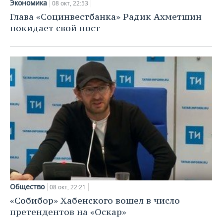
Экономика
НЕФТЕХИМИЯ
08 окт, 22:53
Глава «Социнвестбанка» Радик Ахметшин
РОЗНИЧНАЯ ТОРГОВЛЯ
НОВОСТИ ТЕХНОЛОГИЙ
МЕРОПРИЯТИЯ
НЕФТЬ
покидает свой пост
ТРАНСПОРТ
IT
НОВОСТИ МЕРОПРИЯТИЙ
СПОРТ
ОПК
УСЛУГИ
МЕДИА
ВЫЕЗДНАЯ РЕДАКЦИЯ
НОВОСТИ СПОРТА
ОБЩЕСТВО
ЭНЕРГЕТИКА
ТЕЛЕКОММУНИКАЦИИ
БИЗНЕС-БРАНЧИ
ФУТБОЛ
НОВОСТИ ОБЩЕСТВА
ФОТОГАЛЕРЕЯ
ONLINE-КОНФЕРЕНЦИИ
ХОККЕЙ
ВЛАСТЬ
СЮЖЕТЫ
ОТКРЫТАЯ ЛЕКЦИЯ
БАСКЕТБОЛ
ИНФРАСТРУКТУРА
СПРАВОЧНИК
ВОЛЕЙБОЛ
ИСТОРИЯ
СПИСОК ПЕРСОН
ПОЛНАЯ ВЕРСИЯ
КИБЕРСПОРТ
КУЛЬТУРА
СПИСОК КОМПАНИЙ
Общество
08 окт, 22:21
«Собибор» Хабенского вошел в число
ФИГУРНОЕ КАТАНИЕ
МЕДИЦИНА
претендентов на «Оскар»