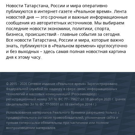
Новости Татарстана, России и мира оперативно
публикуются в интернет-газете «Реальное время». Лента
новостей дня — это срочные и важные информационные
сообщения из авторитетных источников. Мы выбираем
последние новости экономики, политики, спорта,
бизнеса, происшествий - главные события за сегодня.
Все новости Татарстана, России и мира, которые важно
знать, публикуются в «Реальном времени» круглосуточно
и без выходных – здесь самая полная новостная картина
дня к этому часу.
© 2015 - 2026 Сетевое издание «Реальное время» Зарегистрировано
Федеральной службой по надзору в сфере связи, информационных
технологий и массовых коммуникаций (Роскомнадзор) –
регистрационный номер ЭЛ № ФС 77 - 79627 от 18 декабря 2020 г. (ранее
свидетельство Эл № ФС 77-59331 от 18 сентября 2014 г.)
Использование материалов Реального Времени разрешено только с
предварительного согласия правообладателей, упоминание сайта и
прямая гиперссылка обязательны при частичном или полном
воспроизведении материалов.