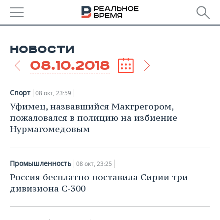
РЕГИОНЫ
НОВОСТИ
БАШКОРТОСТАН
НОВОСТИ
08.10.2018
ТАТАРСТАН
АНАЛИТИКА
Спорт
08 окт, 23:59
УДМУРТИЯ
НОВОСТИ АНАЛИТИКИ
ЭКОНОМИКА
Уфимец, назвавшийся Макгрегором,
пожаловался в полицию на избиение
ДЕКЛАРАЦИИ О ДОХОДАХ
НОВОСТИ ЭКОНОМИКИ
ПРОМЫШЛЕННОСТЬ
Нурмагомедовым
КОРОЛИ ГОСЗАКАЗА ПФО
ФИНАНСЫ
НОВОСТИ
НЕДВИЖИМОСТЬ
ПРОМЫШЛЕННОСТИ
Промышленность
08 окт, 23:25
ВУЗЫ ТАТАРСТАНА
БАНКИ
НОВОСТИ НЕДВИЖИМОСТИ
АВТО
Россия бесплатно поставила Сирии три
АГРОПРОМ
дивизиона С-300
КОМУ ПРИНАДЛЕЖАТ
БЮДЖЕТ
НОВОСТИ АВТО
БИЗНЕС
ТОРГОВЫЕ ЦЕНТРЫ
МАШИНОСТРОЕНИЕ
ТАТАРСТАНА
ИНВЕСТИЦИИ
НОВОСТИ БИЗНЕСА
ТЕХНОЛОГИИ