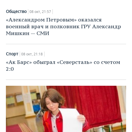
ВОДНЫЕ ВИДЫ СПОРТА
ОБРАЗОВАНИЕ
Общество
08 окт, 21:57
ХОККЕЙ С МЯЧОМ
ПРОИСШЕСТВИЯ
«Александром Петровым» оказался
военный врач и полковник ГРУ Александр
Мишкин — СМИ
Спорт
08 окт, 21:18
«Ак Барс» обыграл «Северсталь» со счетом
2:0