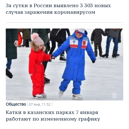
НЕФТЕХИМИЯ
За сутки в России выявлено 3 303 новых
РОЗНИЧНАЯ ТОРГОВЛЯ
НОВОСТИ ТЕХНОЛОГИЙ
МЕРОПРИЯТИЯ
случая заражения коронавирусом
НЕФТЬ
ТРАНСПОРТ
IT
НОВОСТИ МЕРОПРИЯТИЙ
СПОРТ
ОПК
УСЛУГИ
МЕДИА
ВЫЕЗДНАЯ РЕДАКЦИЯ
НОВОСТИ СПОРТА
ОБЩЕСТВО
ЭНЕРГЕТИКА
ТЕЛЕКОММУНИКАЦИИ
БИЗНЕС-БРАНЧИ
ФУТБОЛ
НОВОСТИ ОБЩЕСТВА
ФОТОГАЛЕРЕЯ
ONLINE-КОНФЕРЕНЦИИ
ХОККЕЙ
ВЛАСТЬ
СЮЖЕТЫ
ОТКРЫТАЯ ЛЕКЦИЯ
БАСКЕТБОЛ
ИНФРАСТРУКТУРА
СПРАВОЧНИК
ВОЛЕЙБОЛ
ИСТОРИЯ
СПИСОК ПЕРСОН
ПОЛНАЯ ВЕРСИЯ
КИБЕРСПОРТ
КУЛЬТУРА
СПИСОК КОМПАНИЙ
Общество
07 янв, 11:52
Катки в казанских парках 7 января
ФИГУРНОЕ КАТАНИЕ
МЕДИЦИНА
работают по измененному графику