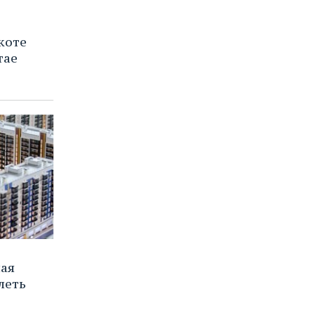
коте
тае
ная
леть