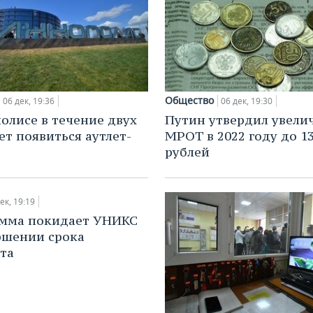
Общество
06 дек, 19:36
06 дек, 19:30
олисе в течение двух
Путин утвердил увели
ет появиться аутлет-
МРОТ в 2022 году до 13
рублей
ек, 19:19
имма покидает УНИКС
ршении срока
та