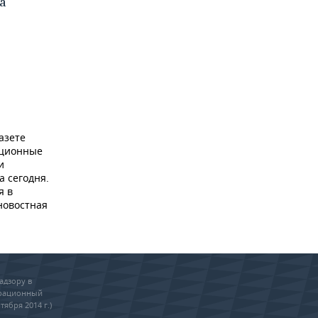
а
азете
ационные
и
а сегодня.
я в
новостная
адзору в
трационный
тября 2014 г.)