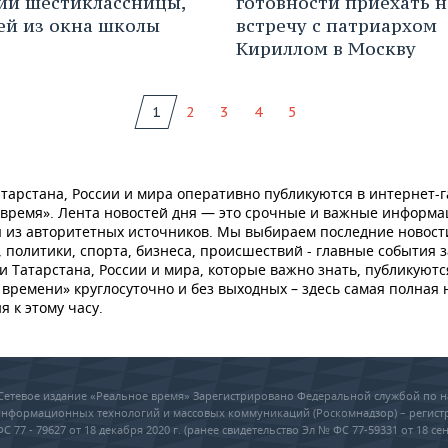
ии шестиклассницы,
готовности приехать н
й из окна школы
встречу с патриархом
Кириллом в Москву
1
2
3
4
5
тарстана, России и мира оперативно публикуются в интернет-г
 время». Лента новостей дня — это срочные и важные информ
 из авторитетных источников. Мы выбираем последние новост
 политики, спорта, бизнеса, происшествий - главные события з
и Татарстана, России и мира, которые важно знать, публикуютс
времени» круглосуточно и без выходных – здесь самая полная 
я к этому часу.
6 Сетевое издание «Реальное время» Зарегистрировано Федеральной службой по н
 информационных технологий и массовых коммуникаций (Роскомнадзор) – регис
 77 - 79627 от 18 декабря 2020 г. (ранее свидетельство Эл № ФС 77-59331 от 18 сен