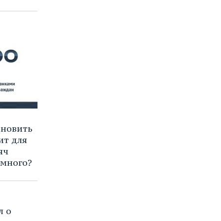
ановить
ит для
яч
 много?
л о