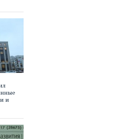
ил
енные
и и