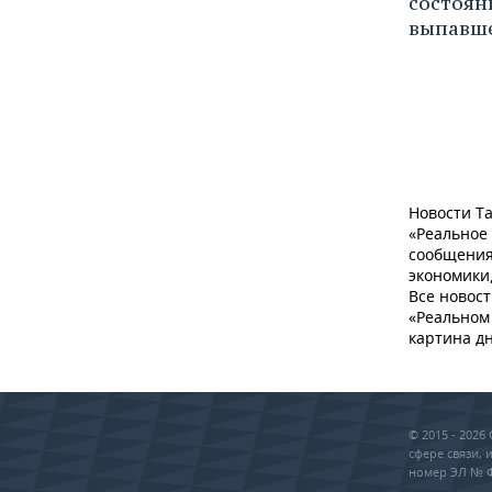
состоян
выпавше
Новости Та
«Реальное
сообщения
экономики,
Все новост
«Реальном 
картина дн
© 2015 - 202
сфере связи,
номер ЭЛ № ФС