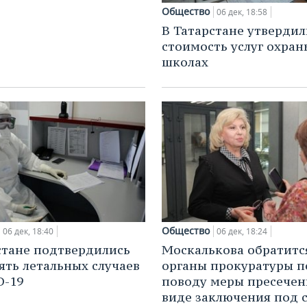
Общество
06 дек, 18:58
В Татарстане утвердил
стоимость услуг охран
школах
Общество
06 дек, 18:40
06 дек, 18:24
стане подтвердились
Москалькова обратитс
ять летальных случаев
органы прокуратуры п
D-19
поводу меры пресечен
виде заключения под 