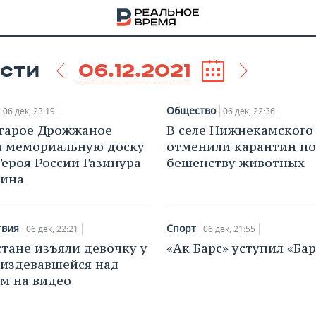
06.12.2021
СТИ
Общество
06 дек, 23:19
06 дек, 22:36
Старое Дрожжаное
В селе Нижнекамского
 мемориальную доску
отменили карантин по
 Героя России Газинура
бешенству животных
лина
твия
Спорт
06 дек, 22:21
06 дек, 21:55
стане изъяли девочку у
«Ак Барс» уступил «Ба
 издевавшейся над
НА
м на видео