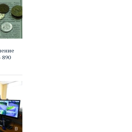
чение
 890