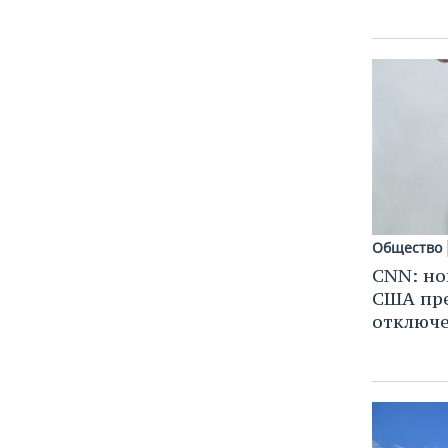
ВОДНЫЕ ВИДЫ СПОРТА
ОБРАЗОВАНИЕ
ХОККЕЙ С МЯЧОМ
ПРОИСШЕСТВИЯ
Общество
CNN: но
США пр
отключе