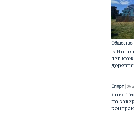
Общество
В Инноп
лет мож
деревня
Спорт
06 д
Янис Т
по заве
контрак