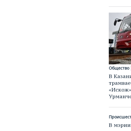
Общество
В Казан
трамвае
«Искож»
Урманч
Происшес
В мэрии