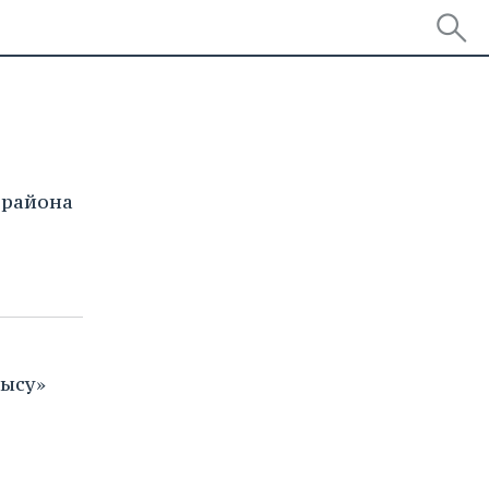
 района
рысу»