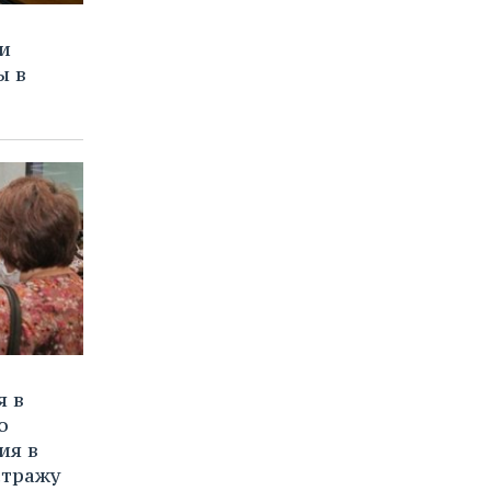
и
ы в
я в
о
ия в
стражу