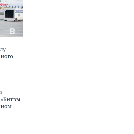
илу
тного
я
 «Битвы
нном