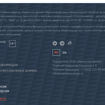
6 Сетевое издание «Реальное время» Зарегистрировано Федеральной службой по н
 информационных технологий и массовых коммуникаций (Роскомнадзор) – регис
 77 - 79627 от 18 декабря 2020 г. (ранее свидетельство Эл № ФС 77-59331 от 18 сен
е материалов Реального Времени разрешено только с предварительного соглас
елей, упоминание сайта и прямая гиперссылка обязательны при частичном или 
нии материалов.
18+
RU
EN
Учредитель ООО «Реальное время»
ИНФОРМАЦИЯ
Главный редактор Саушина А.А.
Телефон редакции: +7 (843) 222-90-8
О ПЕРСОНАЛЬНЫХ ДАННЫХ
info@realnoevremya.ru
рсия
версия