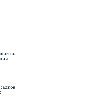
авии по
пции
осадков
С