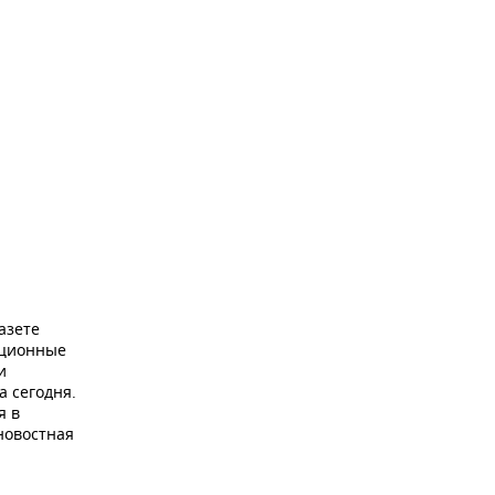
азете
ационные
и
а сегодня.
я в
новостная