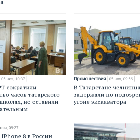
та
Происшествия
05 ноя, 10:37
05 ноя, 09:56
РТ сократили
В Татарстане челнинц
тво часов татарского
задержали по подозре
 школах, но оставили
угоне экскаватора
зательным
 ноя, 09:27
 iPhone 8 в России