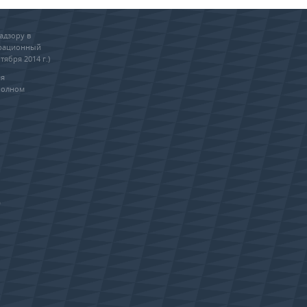
адзору в
трационный
тября 2014 г.)
ия
полном
0