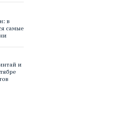
н: в
ся самые
ни
интай и
ктябре
тов