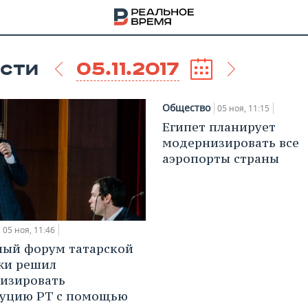
05.11.2017
СТИ
Общество
05 ноя, 11:15
Египет планирует
модернизировать все
аэропорты страны
05 ноя, 11:46
ый форум татарской
жи решил
НА
изировать
туцию РТ с помощью