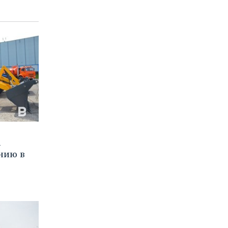
а
нию в