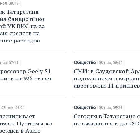
 ноя, 08:18
ж Татарстана
ил банкротство
ой УК ВИС из-за
вия средств на
ние расходов
Общество
 ноя, 07:14
05 ноя, 06:43
россовер Geely S1
СМИ: в Саудовской Ар
тоить от 925 тысяч
подозрениям в корру
арестовали 11 принцев
Общество
05 ноя, 06:21
05 ноя, 05:36
ассчитывает
Сегодня в Татарстане 
ться с Путиным во
не ожидается и до +2°
оездки в Азию