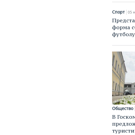
Спорт
05 н
Предста
форма с
футболу
Общество
В Госко
предлож
турист