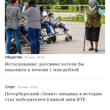
НЕФТЕХИМИЯ
РОЗНИЧНАЯ ТОРГОВЛЯ
НОВОСТИ ТЕХНОЛОГИЙ
МЕРОПРИЯТИЯ
НЕФТЬ
ТРАНСПОРТ
IT
НОВОСТИ МЕРОПРИЯТИЙ
СПОРТ
ОПК
УСЛУГИ
МЕДИА
ВЫЕЗДНАЯ РЕДАКЦИЯ
НОВОСТИ СПОРТА
ОБЩЕСТВО
ЭНЕРГЕТИКА
ТЕЛЕКОММУНИКАЦИИ
БИЗНЕС-БРАНЧИ
ФУТБОЛ
НОВОСТИ ОБЩЕСТВА
ФОТОГАЛЕРЕЯ
ONLINE-КОНФЕРЕНЦИИ
ХОККЕЙ
ВЛАСТЬ
СЮЖЕТЫ
Общество
05 июн, 16:35
Исследование: россияне хотели бы
ОТКРЫТАЯ ЛЕКЦИЯ
БАСКЕТБОЛ
ИНФРАСТРУКТУРА
СПРАВОЧНИК
накопить к пенсии 5 млн рублей
ВОЛЕЙБОЛ
ИСТОРИЯ
СПИСОК ПЕРСОН
ПОЛНАЯ ВЕРСИЯ
Спорт
05 июн, 16:20
КИБЕРСПОРТ
КУЛЬТУРА
СПИСОК КОМПАНИЙ
Петербургский «Зенит» впервые в истории
стал победителем Единой лиги ВТБ
ФИГУРНОЕ КАТАНИЕ
МЕДИЦИНА