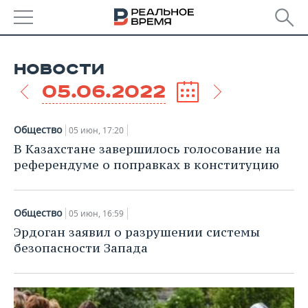
РЕГИОНЫ
НОВОСТИ
БАШКОРТОСТАН
НОВОСТИ
05.06.2022
ТАТАРСТАН
АНАЛИТИКА
Общество
05 июн, 17:20
УДМУРТИЯ
НОВОСТИ АНАЛИТИКИ
ЭКОНОМИКА
В Казахстане завершилось голосование на
референдуме о поправках в конституцию
ДЕКЛАРАЦИИ О ДОХОДАХ
НОВОСТИ ЭКОНОМИКИ
ПРОМЫШЛЕННОСТЬ
КОРОЛИ ГОСЗАКАЗА ПФО
ФИНАНСЫ
НОВОСТИ
НЕДВИЖИМОСТЬ
Общество
05 июн, 16:59
ПРОМЫШЛЕННОСТИ
Эрдоган заявил о разрушении системы
ВУЗЫ ТАТАРСТАНА
БАНКИ
НОВОСТИ НЕДВИЖИМОСТИ
АВТО
безопасности Запада
АГРОПРОМ
КОМУ ПРИНАДЛЕЖАТ
БЮДЖЕТ
НОВОСТИ АВТО
БИЗНЕС
ТОРГОВЫЕ ЦЕНТРЫ
МАШИНОСТРОЕНИЕ
ТАТАРСТАНА
ИНВЕСТИЦИИ
НОВОСТИ БИЗНЕСА
ТЕХНОЛОГИИ