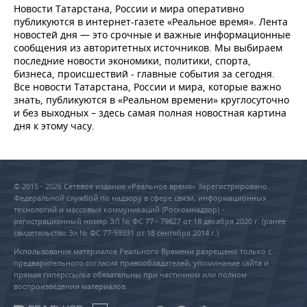
Новости Татарстана, России и мира оперативно
публикуются в интернет-газете «Реальное время». Лента
новостей дня — это срочные и важные информационные
сообщения из авторитетных источников. Мы выбираем
последние новости экономики, политики, спорта,
бизнеса, происшествий - главные события за сегодня.
Все новости Татарстана, России и мира, которые важно
знать, публикуются в «Реальном времени» круглосуточно
и без выходных – здесь самая полная новостная картина
дня к этому часу.
© 2015 - 2026 Сетевое издание «Реальное время» Зарегистрировано
Федеральной службой по надзору в сфере связи, информационных
технологий и массовых коммуникаций (Роскомнадзор) –
регистрационный номер ЭЛ № ФС 77 - 79627 от 18 декабря 2020 г. (ранее
свидетельство Эл № ФС 77-59331 от 18 сентября 2014 г.)
Использование материалов Реального Времени разрешено только с
предварительного согласия правообладателей, упоминание сайта и
прямая гиперссылка обязательны при частичном или полном
воспроизведении материалов.