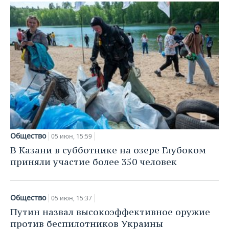
ВОДНЫЕ ВИДЫ СПОРТА
ОБРАЗОВАНИЕ
ХОККЕЙ С МЯЧОМ
ПРОИСШЕСТВИЯ
Общество
05 июн, 15:59
В Казани в субботнике на озере Глубоком
приняли участие более 350 человек
Общество
05 июн, 15:37
Путин назвал высокоэффективное оружие
против беспилотников Украины