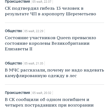
Происшествия
НЕФТЕХИМИЯ
05 май, 22:37
СК подтвердил гибель 13 человек в
РОЗНИЧНАЯ ТОРГОВЛЯ
НОВОСТИ ТЕХНОЛОГИЙ
МЕРОПРИЯТИЯ
НЕФТЬ
результате ЧП в аэропорту Шереметьево
ТРАНСПОРТ
IT
НОВОСТИ МЕРОПРИЯТИЙ
СПОРТ
ОПК
Общество
УСЛУГИ
МЕДИА
ВЫЕЗДНАЯ РЕДАКЦИЯ
НОВОСТИ СПОРТА
05 май, 22:29
ОБЩЕСТВО
ЭНЕРГЕТИКА
Состояние участников Queen превысило
ТЕЛЕКОММУНИКАЦИИ
БИЗНЕС-БРАНЧИ
ФУТБОЛ
НОВОСТИ ОБЩЕСТВА
ФОТОГАЛЕРЕЯ
состояние королевы Великобритании
Елизаветы II
ONLINE-КОНФЕРЕНЦИИ
ХОККЕЙ
ВЛАСТЬ
СЮЖЕТЫ
Общество
05 май, 21:35
ОТКРЫТАЯ ЛЕКЦИЯ
БАСКЕТБОЛ
ИНФРАСТРУКТУРА
СПРАВОЧНИК
В МЧС рассказали, почему не надо надевать
камуфлированную одежду в лес
ВОЛЕЙБОЛ
ИСТОРИЯ
СПИСОК ПЕРСОН
ПОЛНАЯ ВЕРСИЯ
КИБЕРСПОРТ
КУЛЬТУРА
СПИСОК КОМПАНИЙ
Происшествия
05 май, 20:32
ФИГУРНОЕ КАТАНИЕ
МЕДИЦИНА
В СК сообщили об одном погибшем и
четырех пострадавших при возгорании