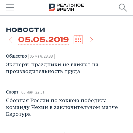
РЕГИОНЫ
НОВОСТИ
БАШКОРТОСТАН
НОВОСТИ
05.05.2019
ТАТАРСТАН
АНАЛИТИКА
Общество
05 май, 23:33
УДМУРТИЯ
НОВОСТИ АНАЛИТИКИ
ЭКОНОМИКА
Эксперт: праздники не влияют на
производительность труда
ДЕКЛАРАЦИИ О ДОХОДАХ
НОВОСТИ ЭКОНОМИКИ
ПРОМЫШЛЕННОСТЬ
КОРОЛИ ГОСЗАКАЗА ПФО
ФИНАНСЫ
НОВОСТИ
НЕДВИЖИМОСТЬ
Спорт
05 май, 22:51
ПРОМЫШЛЕННОСТИ
Сборная России по хоккею победила
ВУЗЫ ТАТАРСТАНА
БАНКИ
НОВОСТИ НЕДВИЖИМОСТИ
АВТО
команду Чехии в заключительном матче
АГРОПРОМ
Евротура
КОМУ ПРИНАДЛЕЖАТ
БЮДЖЕТ
НОВОСТИ АВТО
БИЗНЕС
ТОРГОВЫЕ ЦЕНТРЫ
МАШИНОСТРОЕНИЕ
ТАТАРСТАНА
ИНВЕСТИЦИИ
НОВОСТИ БИЗНЕСА
ТЕХНОЛОГИИ