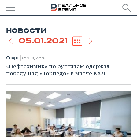
РЕГИОНЫ
НОВОСТИ
БАШКОРТОСТАН
НОВОСТИ
05.01.2021
ТАТАРСТАН
АНАЛИТИКА
Спорт
05 янв, 22:30
УДМУРТИЯ
НОВОСТИ АНАЛИТИКИ
ЭКОНОМИКА
«Нефтехимик» по буллитам одержал
победу над «Торпедо» в матче КХЛ
ДЕКЛАРАЦИИ О ДОХОДАХ
НОВОСТИ ЭКОНОМИКИ
ПРОМЫШЛЕННОСТЬ
КОРОЛИ ГОСЗАКАЗА ПФО
ФИНАНСЫ
НОВОСТИ
НЕДВИЖИМОСТЬ
ПРОМЫШЛЕННОСТИ
ВУЗЫ ТАТАРСТАНА
БАНКИ
НОВОСТИ НЕДВИЖИМОСТИ
АВТО
АГРОПРОМ
КОМУ ПРИНАДЛЕЖАТ
БЮДЖЕТ
НОВОСТИ АВТО
БИЗНЕС
ТОРГОВЫЕ ЦЕНТРЫ
МАШИНОСТРОЕНИЕ
ТАТАРСТАНА
ИНВЕСТИЦИИ
НОВОСТИ БИЗНЕСА
ТЕХНОЛОГИИ