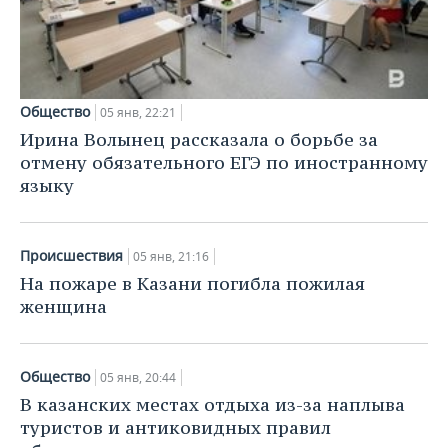
НЕФТЕХИМИЯ
РОЗНИЧНАЯ ТОРГОВЛЯ
НОВОСТИ ТЕХНОЛОГИЙ
МЕРОПРИЯТИЯ
НЕФТЬ
ТРАНСПОРТ
IT
НОВОСТИ МЕРОПРИЯТИЙ
СПОРТ
ОПК
Общество
05 янв, 22:21
УСЛУГИ
МЕДИА
ВЫЕЗДНАЯ РЕДАКЦИЯ
НОВОСТИ СПОРТА
ОБЩЕСТВО
Ирина Волынец рассказала о борьбе за
ЭНЕРГЕТИКА
отмену обязательного ЕГЭ по иностранному
ТЕЛЕКОММУНИКАЦИИ
БИЗНЕС-БРАНЧИ
ФУТБОЛ
НОВОСТИ ОБЩЕСТВА
ФОТОГАЛЕРЕЯ
языку
ONLINE-КОНФЕРЕНЦИИ
ХОККЕЙ
ВЛАСТЬ
СЮЖЕТЫ
Происшествия
05 янв, 21:16
ОТКРЫТАЯ ЛЕКЦИЯ
БАСКЕТБОЛ
ИНФРАСТРУКТУРА
СПРАВОЧНИК
На пожаре в Казани погибла пожилая
женщина
ВОЛЕЙБОЛ
ИСТОРИЯ
СПИСОК ПЕРСОН
ПОЛНАЯ ВЕРСИЯ
КИБЕРСПОРТ
КУЛЬТУРА
СПИСОК КОМПАНИЙ
Общество
05 янв, 20:44
В казанских местах отдыха из-за наплыва
ФИГУРНОЕ КАТАНИЕ
МЕДИЦИНА
туристов и антиковидных правил