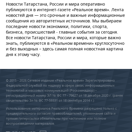
Новости Татарстана, России и мира оперативно
публикуются в интернет-газете «Реальное время». Лента
новостей дня — это срочные и важные информационные
сообщения из авторитетных источников. Мы выбираем
последние новости экономики, политики, спорта,
бизнеса, происшествий - главные события за сегодня.
Все новости Татарстана, России и мира, которые важно
знать, публикуются в «Реальном времени» круглосуточно
и без выходных – здесь самая полная новостная картина
дня к этому часу.
© 2015 - 2026 Сетевое издание «Реальное время» Зарегистрировано
Федеральной службой по надзору в сфере связи, информационных
технологий и массовых коммуникаций (Роскомнадзор) –
регистрационный номер ЭЛ № ФС 77 - 79627 от 18 декабря 2020 г. (ранее
свидетельство Эл № ФС 77-59331 от 18 сентября 2014 г.)
Использование материалов Реального Времени разрешено только с
предварительного согласия правообладателей, упоминание сайта и
прямая гиперссылка обязательны при частичном или полном
воспроизведении материалов.