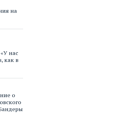
ния на
«У нас
, как в
ние о
овского
 Бандеры