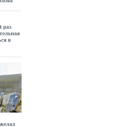
олова
й раз
тельная
ся в
желал