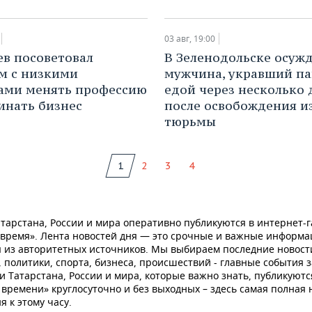
03 авг, 19:00
в посоветовал
В Зеленодольске осуж
м с низкими
мужчина, укравший па
ами менять профессию
едой через несколько 
инать бизнес
после освобождения и
тюрьмы
1
2
3
4
тарстана, России и мира оперативно публикуются в интернет-г
 время». Лента новостей дня — это срочные и важные информ
 из авторитетных источников. Мы выбираем последние новост
 политики, спорта, бизнеса, происшествий - главные события з
и Татарстана, России и мира, которые важно знать, публикуютс
времени» круглосуточно и без выходных – здесь самая полная 
я к этому часу.