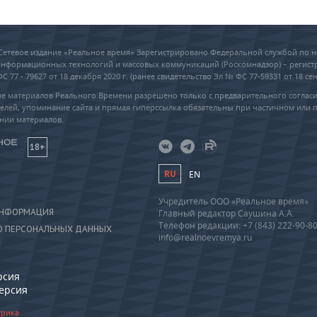
6 Сетевое издание «Реальное время» Зарегистрировано Федеральной службой по н
 информационных технологий и массовых коммуникаций (Роскомнадзор) – регис
 77 - 79627 от 18 декабря 2020 г. (ранее свидетельство Эл № ФС 77-59331 от 18 сен
е материалов Реального Времени разрешено только с предварительного соглас
елей, упоминание сайта и прямая гиперссылка обязательны при частичном или 
нии материалов.
18+
RU
EN
Учредитель ООО «Реальное время»
ИНФОРМАЦИЯ
Главный редактор Саушина А.А.
Телефон редакции: +7 (843) 222-90-8
О ПЕРСОНАЛЬНЫХ ДАННЫХ
info@realnoevremya.ru
рсия
версия