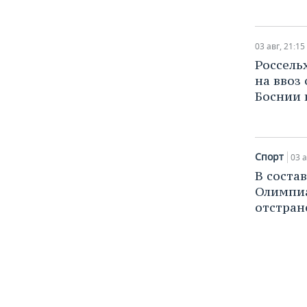
ВОДНЫЕ ВИДЫ СПОРТА
ОБРАЗОВАНИЕ
ХОККЕЙ С МЯЧОМ
ПРОИСШЕСТВИЯ
03 авг, 21:15
Россель
на ввоз
Боснии 
Спорт
03 а
В соста
Олимпи
отстран