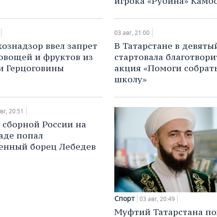
игрока «Рубина» Камб
03 авг, 21:00
хознадзор ввел запрет
В Татарстане в девяты
 овощей и фруктов из
стартовала благотвори
и Герцоговины
акция «Помоги собрать
школу»
вг, 20:51
в сборной России на
аде попал
енный борец Лебедев
Спорт
03 авг, 20:49
Муфтий Татарстана по