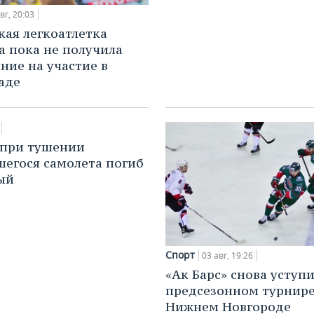
вг, 20:03
кая легкоатлетка
 пока не получила
ние на участие в
аде
 при тушении
шегося самолета погиб
ый
Спорт
03 авг, 19:26
«Ак Барс» снова уступи
предсезонном турнире
Нижнем Новгороде