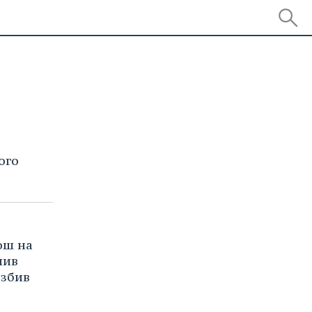
ого
ош на
лив
избив