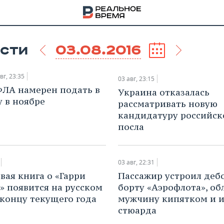
03.08.2016
СТИ
вг, 23:35
03 авг, 23:15
ФЛА намерен подать в
Украина отказалась
у в ноябре
рассматривать новую
кандидатуру российск
посла
03 авг, 22:31
вая книга о «Гарри
Пассажир устроил деб
» появится на русском
борту «Аэрофлота», об
НА
 концу текущего года
мужчину кипятком и 
стюарда