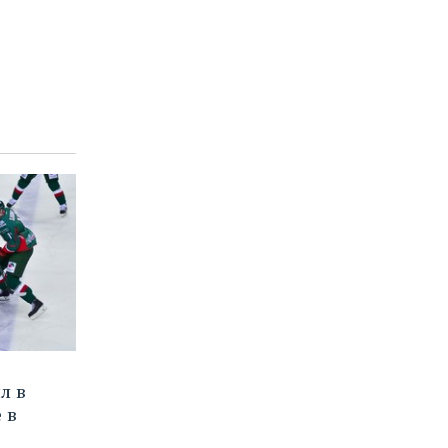
л в
 в