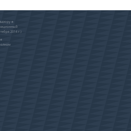
адзору в
трационный
тября 2014 г.)
ия
полном
0