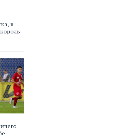
ка, в
 король
ичего
бе