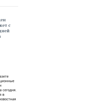
ден
кет с
дней
з
азете
ационные
и
а сегодня.
я в
новостная