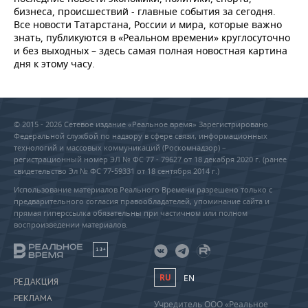
бизнеса, происшествий - главные события за сегодня.
Все новости Татарстана, России и мира, которые важно
знать, публикуются в «Реальном времени» круглосуточно
и без выходных – здесь самая полная новостная картина
дня к этому часу.
© 2015 - 2026 Сетевое издание «Реальное время» Зарегистрировано
Федеральной службой по надзору в сфере связи, информационных
технологий и массовых коммуникаций (Роскомнадзор) –
регистрационный номер ЭЛ № ФС 77 - 79627 от 18 декабря 2020 г. (ранее
свидетельство Эл № ФС 77-59331 от 18 сентября 2014 г.)
Использование материалов Реального Времени разрешено только с
предварительного согласия правообладателей, упоминание сайта и
прямая гиперссылка обязательны при частичном или полном
воспроизведении материалов.
18+
RU
EN
РЕДАКЦИЯ
РЕКЛАМА
Учредитель ООО «Реальное