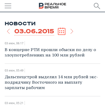
РЕГИОНЫ
НОВОСТИ
БАШКОРТОСТАН
НОВОСТИ
03.06.2015
ТАТАРСТАН
АНАЛИТИКА
03 июн, 06:17
УДМУРТИЯ
НОВОСТИ АНАЛИТИКИ
ЭКОНОМИКА
В концерне РТИ прошли обыски по делу о
злоупотреблениях на 100 млн рублей
ДЕКЛАРАЦИИ О ДОХОДАХ
НОВОСТИ ЭКОНОМИКИ
ПРОМЫШЛЕННОСТЬ
КОРОЛИ ГОСЗАКАЗА ПФО
ФИНАНСЫ
НОВОСТИ
НЕДВИЖИМОСТЬ
03 июн, 05:49
ПРОМЫШЛЕННОСТИ
Дальспецстрой выделил 14 млн рублей экс-
ВУЗЫ ТАТАРСТАНА
БАНКИ
НОВОСТИ НЕДВИЖИМОСТИ
АВТО
подрядчику Восточного на выплату
АГРОПРОМ
зарплаты рабочим
КОМУ ПРИНАДЛЕЖАТ
БЮДЖЕТ
НОВОСТИ АВТО
БИЗНЕС
ТОРГОВЫЕ ЦЕНТРЫ
МАШИНОСТРОЕНИЕ
ТАТАРСТАНА
ИНВЕСТИЦИИ
НОВОСТИ БИЗНЕСА
ТЕХНОЛОГИИ
03 июн, 05:21