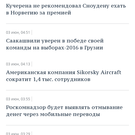
НЕФТЕХИМИЯ
Кучерена не рекомендовал Сноудену ехать
РОЗНИЧНАЯ ТОРГОВЛЯ
НОВОСТИ ТЕХНОЛОГИЙ
МЕРОПРИЯТИЯ
в Норвегию за премией
НЕФТЬ
ТРАНСПОРТ
IT
НОВОСТИ МЕРОПРИЯТИЙ
СПОРТ
ОПК
03 июн, 04:51
УСЛУГИ
МЕДИА
ВЫЕЗДНАЯ РЕДАКЦИЯ
НОВОСТИ СПОРТА
ОБЩЕСТВО
Саакашвили уверен в победе своей
ЭНЕРГЕТИКА
команды на выборах-2016 в Грузии
ТЕЛЕКОММУНИКАЦИИ
БИЗНЕС-БРАНЧИ
ФУТБОЛ
НОВОСТИ ОБЩЕСТВА
ФОТОГАЛЕРЕЯ
03 июн, 04:13
ONLINE-КОНФЕРЕНЦИИ
ХОККЕЙ
ВЛАСТЬ
СЮЖЕТЫ
Американская компания Sikorsky Aircraft
сократит 1,4 тыс. сотрудников
ОТКРЫТАЯ ЛЕКЦИЯ
БАСКЕТБОЛ
ИНФРАСТРУКТУРА
СПРАВОЧНИК
ВОЛЕЙБОЛ
ИСТОРИЯ
СПИСОК ПЕРСОН
ПОЛНАЯ ВЕРСИЯ
03 июн, 03:55
Роскомнадзор будет выявлять отмывание
КИБЕРСПОРТ
КУЛЬТУРА
СПИСОК КОМПАНИЙ
денег через мобильные переводы
ФИГУРНОЕ КАТАНИЕ
МЕДИЦИНА
03 июн, 03:29