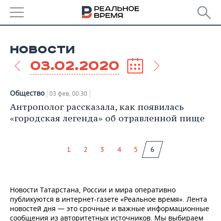
РЕГИОНЫ
НОВОСТИ
БАШКОРТОСТАН
НОВОСТИ
03.02.2020
ТАТАРСТАН
АНАЛИТИКА
Общество
03 фев, 00:30
УДМУРТИЯ
НОВОСТИ АНАЛИТИКИ
ЭКОНОМИКА
Антрополог рассказала, как появилась
«городская легенда» об отравленной пище
ДЕКЛАРАЦИИ О ДОХОДАХ
НОВОСТИ ЭКОНОМИКИ
ПРОМЫШЛЕННОСТЬ
КОРОЛИ ГОСЗАКАЗА ПФО
ФИНАНСЫ
НОВОСТИ
НЕДВИЖИМОСТЬ
1
2
3
4
5
6
ПРОМЫШЛЕННОСТИ
ВУЗЫ ТАТАРСТАНА
БАНКИ
НОВОСТИ НЕДВИЖИМОСТИ
АВТО
АГРОПРОМ
Новости Татарстана, России и мира оперативно
КОМУ ПРИНАДЛЕЖАТ
БЮДЖЕТ
НОВОСТИ АВТО
БИЗНЕС
публикуются в интернет-газете «Реальное время». Лента
ТОРГОВЫЕ ЦЕНТРЫ
МАШИНОСТРОЕНИЕ
новостей дня — это срочные и важные информационные
ТАТАРСТАНА
ИНВЕСТИЦИИ
НОВОСТИ БИЗНЕСА
ТЕХНОЛОГИИ
сообщения из авторитетных источников. Мы выбираем