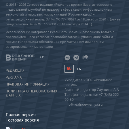
© 2015 - 2026 Сетевое издание «Реальное время» Зарегистрировано
Федеральной службой по надзору в сфере связи, информационных
технологий и массовых коммуникаций (Роскомнадзор) –
регистрационный номер ЭЛ № ФС 77 - 79627 от 18 декабря 2020 г. (ранее
свидетельство Эл № ФС 77-59331 от 18 сентября 2014 г.)
Использование материалов Реального Времени разрешено только с
предварительного согласия правообладателей, упоминание сайта и
прямая гиперссылка обязательны при частичном или полном
воспроизведении материалов.
18+
RU
EN
РЕДАКЦИЯ
РЕКЛАМА
Учредитель ООО «Реальное
ПРАВОВАЯ ИНФОРМАЦИЯ
время»
Главный редактор Саушина А.А.
ПОЛИТИКА О ПЕРСОНАЛЬНЫХ
Телефон редакции: +7 (843) 222-
ДАННЫХ
90-80
info@realnoevremya.ru
Полная версия
Тестовая версия