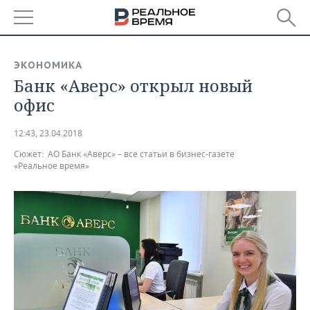
РЕГИОНЫ
ЭКОНОМИКА
Банк «Аверс» открыл новый
БАШКОРТОСТАН
НОВОСТИ
офис
ТАТАРСТАН
АНАЛИТИКА
12:43, 23.04.2018
УДМУРТИЯ
НОВОСТИ АНАЛИТИКИ
ЭКОНОМИКА
Сюжет:
АО Банк «Аверс» – все статьи в бизнес-газете
«Реальное время»
ДЕКЛАРАЦИИ О ДОХОДАХ
НОВОСТИ ЭКОНОМИКИ
ПРОМЫШЛЕННОСТЬ
КОРОЛИ ГОСЗАКАЗА ПФО
ФИНАНСЫ
НОВОСТИ
НЕДВИЖИМОСТЬ
ПРОМЫШЛЕННОСТИ
ВУЗЫ ТАТАРСТАНА
БАНКИ
НОВОСТИ НЕДВИЖИМОСТИ
АВТО
АГРОПРОМ
КОМУ ПРИНАДЛЕЖАТ
БЮДЖЕТ
НОВОСТИ АВТО
БИЗНЕС
ТОРГОВЫЕ ЦЕНТРЫ
МАШИНОСТРОЕНИЕ
ТАТАРСТАНА
ИНВЕСТИЦИИ
НОВОСТИ БИЗНЕСА
ТЕХНОЛОГИИ