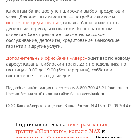
ВОДНЫЕ ВИДЫ СПОРТА
ОБРАЗОВАНИЕ
Клиентам банка доступен широкий выбор продуктов и
ХОККЕЙ С МЯЧОМ
ПРОИСШЕСТВИЯ
услуг. Для частных клиентов — потребительское и
ипотечное кредитование
, вклады, банковские карты,
денежные переводы и платежи. Корпоративным
клиентам банк предлагает расчетно-кассовое
обслуживание, депозиты, кредитование, банковские
гарантии и другие услуги.
Дополнительный офис банка «Аверс»
ждет вас по новому
адресу: Казань, Сибирский тракт, 23 с понедельника по
пятницу с 9.00 до 19.00 (без перерыва); суббота и
воскресенье — выходные дни.
Подробная информация по телефону 8-800-700-43-21 (звонок по
России бесплатный) или на сайте банка aversbank.ru.
ООО Банк «Аверс». Лицензия Банка России N 415 от 09.06.2014 г.
Подписывайтесь на
телеграм-канал
,
группу «ВКонтакте»
,
канал в MAX
и