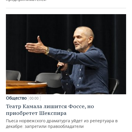
Общество
00:00
Театр Камала лишится Фоссе, но
приобретет Шекспира
Пьеса норвежского драматурга уйдет из репертуара в
декабре: запретили правообладатели