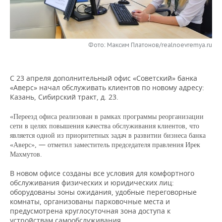
НЕФТЕХИМИЯ
РОЗНИЧНАЯ ТОРГОВЛЯ
НОВОСТИ ТЕХНОЛОГИЙ
МЕРОПРИЯТИЯ
НЕФТЬ
ТРАНСПОРТ
IT
НОВОСТИ МЕРОПРИЯТИЙ
СПОРТ
Фото: Максим Платонов/realnoevremya.ru
ОПК
УСЛУГИ
МЕДИА
ВЫЕЗДНАЯ РЕДАКЦИЯ
НОВОСТИ СПОРТА
ОБЩЕСТВО
ЭНЕРГЕТИКА
С 23 апреля дополнительный офис «Советский» банка
ТЕЛЕКОММУНИКАЦИИ
БИЗНЕС-БРАНЧИ
ФУТБОЛ
НОВОСТИ ОБЩЕСТВА
ФОТОГАЛЕРЕЯ
«Аверс» начал обслуживать клиентов по новому адресу:
Казань, Сибирский тракт, д. 23.
ONLINE-КОНФЕРЕНЦИИ
ХОККЕЙ
ВЛАСТЬ
СЮЖЕТЫ
«Переезд офиса реализован в рамках программы реорганизации
сети в целях повышения качества обслуживания клиентов, что
ОТКРЫТАЯ ЛЕКЦИЯ
БАСКЕТБОЛ
ИНФРАСТРУКТУРА
СПРАВОЧНИК
является одной из приоритетных задач в развитии бизнеса банка
—
«Аверс»,
отметил заместитель председателя правления Ирек
ВОЛЕЙБОЛ
ИСТОРИЯ
СПИСОК ПЕРСОН
ПОЛНАЯ ВЕРСИЯ
Махмутов.
В новом офисе созданы все условия для комфортного
КИБЕРСПОРТ
КУЛЬТУРА
СПИСОК КОМПАНИЙ
обслуживания физических и юридических лиц:
оборудованы зоны ожидания, удобные переговорные
ФИГУРНОЕ КАТАНИЕ
МЕДИЦИНА
комнаты, организованы парковочные места и
предусмотрена круглосуточная зона доступа к
устройствам самообслуживания.