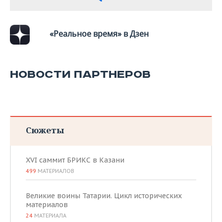
ВОДНЫЕ ВИДЫ СПОРТА
ОБРАЗОВАНИЕ
ХОККЕЙ С МЯЧОМ
ПРОИСШЕСТВИЯ
«Реальное время» в Дзен
НОВОСТИ ПАРТНЕРОВ
Сюжеты
XVI саммит БРИКС в Казани
499
МАТЕРИАЛОВ
Великие воины Татарии. Цикл исторических
материалов
24
МАТЕРИАЛА