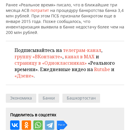
НЕФТЕХИМИЯ
Ранее «Реальное время» писало, что в ближайшие три
месяца АСВ
потратит
на процедуру банкротства банка 3,4
РОЗНИЧНАЯ ТОРГОВЛЯ
НОВОСТИ ТЕХНОЛОГИЙ
МЕРОПРИЯТИЯ
НЕФТЬ
млн рублей. При этом ПСБ признали банкротом еще в
январе 2015 года. Позже сообщалось, что
ТРАНСПОРТ
IT
НОВОСТИ МЕРОПРИЯТИЙ
СПОРТ
инвентаризация выявила в банке недостачу более чем на
ОПК
200 млн рублей.
УСЛУГИ
МЕДИА
ВЫЕЗДНАЯ РЕДАКЦИЯ
НОВОСТИ СПОРТА
ОБЩЕСТВО
ЭНЕРГЕТИКА
Подписывайтесь на
телеграм-канал
,
ТЕЛЕКОММУНИКАЦИИ
БИЗНЕС-БРАНЧИ
ФУТБОЛ
НОВОСТИ ОБЩЕСТВА
ФОТОГАЛЕРЕЯ
группу «ВКонтакте»
,
канал в MAX
и
страницу в «Одноклассниках»
«Реального
ONLINE-КОНФЕРЕНЦИИ
ХОККЕЙ
ВЛАСТЬ
СЮЖЕТЫ
времени». Ежедневные видео на
Rutube
и
«Дзене»
.
ОТКРЫТАЯ ЛЕКЦИЯ
БАСКЕТБОЛ
ИНФРАСТРУКТУРА
СПРАВОЧНИК
ВОЛЕЙБОЛ
ИСТОРИЯ
СПИСОК ПЕРСОН
ПОЛНАЯ ВЕРСИЯ
Экономика
Банки
Башкортостан
КИБЕРСПОРТ
КУЛЬТУРА
СПИСОК КОМПАНИЙ
Поделитесь в соцсетях
ФИГУРНОЕ КАТАНИЕ
МЕДИЦИНА