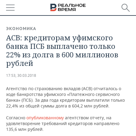
РЕГИОНЫ
ЭКОНОМИКА
АСВ: кредиторам уфимского
БАШКОРТОСТАН
НОВОСТИ
банка ПСБ выплачено только
ТАТАРСТАН
АНАЛИТИКА
22% из долга в 600 миллионов
рублей
УДМУРТИЯ
НОВОСТИ АНАЛИТИКИ
ЭКОНОМИКА
17:53, 30.03.2018
ДЕКЛАРАЦИИ О ДОХОДАХ
НОВОСТИ ЭКОНОМИКИ
ПРОМЫШЛЕННОСТЬ
Агентство по страхованию вкладов (АСВ) отчиталось о
КОРОЛИ ГОСЗАКАЗА ПФО
ФИНАНСЫ
НОВОСТИ
НЕДВИЖИМОСТЬ
ходе банкротства уфимского «Платежного сервисного
ПРОМЫШЛЕННОСТИ
банка» (ПСБ). За два года кредиторам выплатили только
ВУЗЫ ТАТАРСТАНА
БАНКИ
НОВОСТИ НЕДВИЖИМОСТИ
АВТО
22,4% из общей суммы долга в 604,2 млн рублей.
АГРОПРОМ
Согласно
опубликованному
агентством отчету, на
КОМУ ПРИНАДЛЕЖАТ
БЮДЖЕТ
НОВОСТИ АВТО
БИЗНЕС
удовлетворение требований кредиторов направлено
ТОРГОВЫЕ ЦЕНТРЫ
МАШИНОСТРОЕНИЕ
ТАТАРСТАНА
135,6 млн рублей.
ИНВЕСТИЦИИ
НОВОСТИ БИЗНЕСА
ТЕХНОЛОГИИ