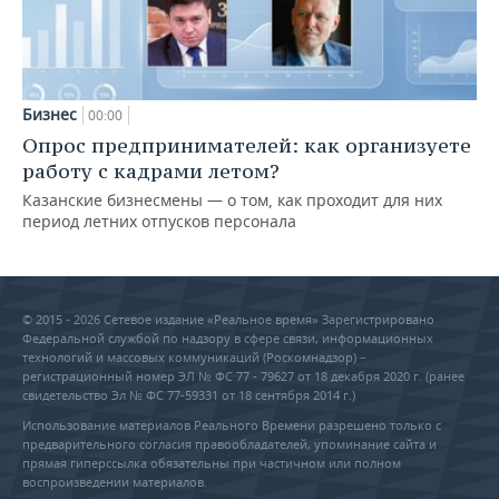
Бизнес
00:00
Опрос предпринимателей: как организуете
работу с кадрами летом?
Казанские бизнесмены — о том, как проходит для них
период летних отпусков персонала
© 2015 - 2026 Сетевое издание «Реальное время» Зарегистрировано
Федеральной службой по надзору в сфере связи, информационных
технологий и массовых коммуникаций (Роскомнадзор) –
регистрационный номер ЭЛ № ФС 77 - 79627 от 18 декабря 2020 г. (ранее
свидетельство Эл № ФС 77-59331 от 18 сентября 2014 г.)
Использование материалов Реального Времени разрешено только с
предварительного согласия правообладателей, упоминание сайта и
прямая гиперссылка обязательны при частичном или полном
воспроизведении материалов.