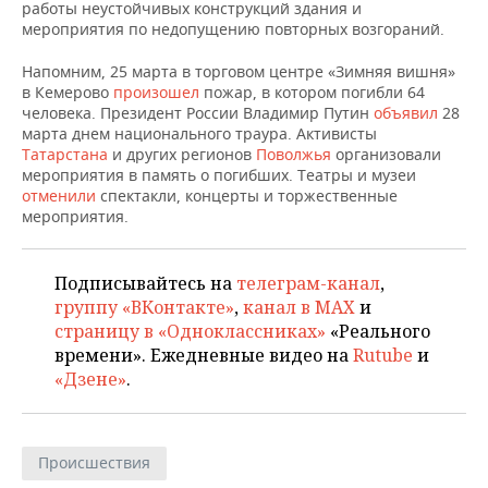
НЕФТЕХИМИЯ
работы неустойчивых конструкций здания и
мероприятия по недопущению повторных возгораний.
РОЗНИЧНАЯ ТОРГОВЛЯ
НОВОСТИ ТЕХНОЛОГИЙ
МЕРОПРИЯТИЯ
НЕФТЬ
Напомним, 25 марта в торговом центре «Зимняя вишня»
ТРАНСПОРТ
IT
НОВОСТИ МЕРОПРИЯТИЙ
СПОРТ
в Кемерово
произошел
пожар, в котором погибли 64
ОПК
человека. Президент России Владимир Путин
объявил
28
марта днем национального траура. Активисты
УСЛУГИ
МЕДИА
ВЫЕЗДНАЯ РЕДАКЦИЯ
НОВОСТИ СПОРТА
ОБЩЕСТВО
Татарстана
и других регионов
Поволжья
организовали
ЭНЕРГЕТИКА
мероприятия в память о погибших. Театры и музеи
ТЕЛЕКОММУНИКАЦИИ
БИЗНЕС-БРАНЧИ
ФУТБОЛ
НОВОСТИ ОБЩЕСТВА
ФОТОГАЛЕРЕЯ
отменили
спектакли, концерты и торжественные
мероприятия.
ONLINE-КОНФЕРЕНЦИИ
ХОККЕЙ
ВЛАСТЬ
СЮЖЕТЫ
Подписывайтесь на
телеграм-канал
,
ОТКРЫТАЯ ЛЕКЦИЯ
БАСКЕТБОЛ
ИНФРАСТРУКТУРА
СПРАВОЧНИК
группу «ВКонтакте»
,
канал в MAX
и
страницу в «Одноклассниках»
«Реального
ВОЛЕЙБОЛ
ИСТОРИЯ
СПИСОК ПЕРСОН
ПОЛНАЯ ВЕРСИЯ
времени». Ежедневные видео на
Rutube
и
«Дзене»
.
КИБЕРСПОРТ
КУЛЬТУРА
СПИСОК КОМПАНИЙ
ФИГУРНОЕ КАТАНИЕ
МЕДИЦИНА
Происшествия