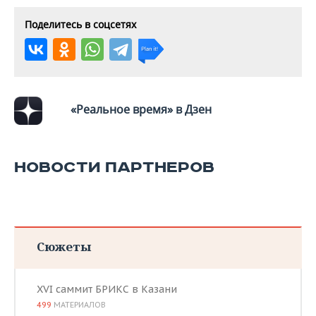
ВОДНЫЕ ВИДЫ СПОРТА
ОБРАЗОВАНИЕ
Поделитесь в соцсетях
ХОККЕЙ С МЯЧОМ
ПРОИСШЕСТВИЯ
«Реальное время» в Дзен
НОВОСТИ ПАРТНЕРОВ
Сюжеты
XVI саммит БРИКС в Казани
499
МАТЕРИАЛОВ