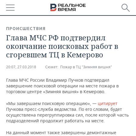
РЕГИОНЫ
ПРОИСШЕСТВИЯ
Глава МЧС РФ подтвердил
БАШКОРТОСТАН
НОВОСТИ
окончание поисковых работ в
ТАТАРСТАН
АНАЛИТИКА
сгоревшем ТЦ в Кемерово
УДМУРТИЯ
НОВОСТИ АНАЛИТИКИ
ЭКОНОМИКА
20:07, 27.03.2018
Сюжет:
Пожар в ТЦ "Зимняя вишня"
ДЕКЛАРАЦИИ О ДОХОДАХ
НОВОСТИ ЭКОНОМИКИ
ПРОМЫШЛЕННОСТЬ
Глава МЧС России Владимир Пучков подтвердил
завершение поисковой операции на месте пожара в
КОРОЛИ ГОСЗАКАЗА ПФО
ФИНАНСЫ
НОВОСТИ
НЕДВИЖИМОСТЬ
торговом центре «Зимняя вишня» в Кемерово.
ПРОМЫШЛЕННОСТИ
«Мы завершаем поисковую операцию», —
цитирует
ВУЗЫ ТАТАРСТАНА
БАНКИ
НОВОСТИ НЕДВИЖИМОСТИ
АВТО
Пучкова пресс-служба ведомства. По его словам, будет
АГРОПРОМ
осуществлена перегруппировка сил, после которой часть
КОМУ ПРИНАДЛЕЖАТ
БЮДЖЕТ
НОВОСТИ АВТО
БИЗНЕС
подразделений продолжит работать на месте.
ТОРГОВЫЕ ЦЕНТРЫ
МАШИНОСТРОЕНИЕ
ТАТАРСТАНА
На данный момент также завершены демонтажные
ИНВЕСТИЦИИ
НОВОСТИ БИЗНЕСА
ТЕХНОЛОГИИ