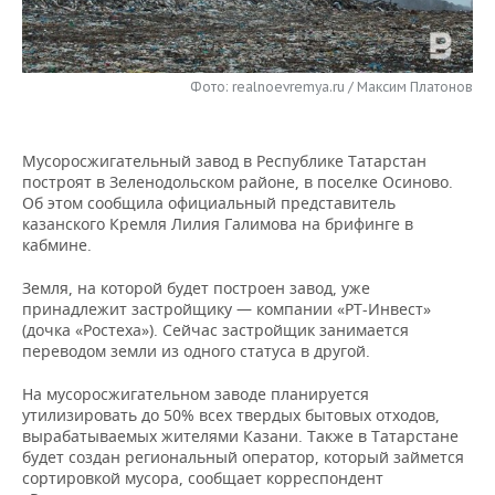
НЕФТЕХИМИЯ
РОЗНИЧНАЯ ТОРГОВЛЯ
НОВОСТИ ТЕХНОЛОГИЙ
МЕРОПРИЯТИЯ
НЕФТЬ
Фото: realnoevremya.ru / Максим Платонов
ТРАНСПОРТ
IT
НОВОСТИ МЕРОПРИЯТИЙ
СПОРТ
ОПК
УСЛУГИ
МЕДИА
ВЫЕЗДНАЯ РЕДАКЦИЯ
НОВОСТИ СПОРТА
ОБЩЕСТВО
ЭНЕРГЕТИКА
Мусоросжигательный завод в Республике Татарстан
построят в Зеленодольском районе, в поселке Осиново.
ТЕЛЕКОММУНИКАЦИИ
БИЗНЕС-БРАНЧИ
ФУТБОЛ
НОВОСТИ ОБЩЕСТВА
ФОТОГАЛЕРЕЯ
Об этом сообщила официальный представитель
казанского Кремля Лилия Галимова на брифинге в
ONLINE-КОНФЕРЕНЦИИ
ХОККЕЙ
ВЛАСТЬ
СЮЖЕТЫ
кабмине.
Земля, на которой будет построен завод, уже
ОТКРЫТАЯ ЛЕКЦИЯ
БАСКЕТБОЛ
ИНФРАСТРУКТУРА
СПРАВОЧНИК
принадлежит застройщику — компании «РТ-Инвест»
(дочка «Ростеха»). Сейчас застройщик занимается
ВОЛЕЙБОЛ
ИСТОРИЯ
СПИСОК ПЕРСОН
ПОЛНАЯ ВЕРСИЯ
переводом земли из одного статуса в другой.
На мусоросжигательном заводе планируется
КИБЕРСПОРТ
КУЛЬТУРА
СПИСОК КОМПАНИЙ
утилизировать до 50% всех твердых бытовых отходов,
вырабатываемых жителями Казани. Также в Татарстане
ФИГУРНОЕ КАТАНИЕ
МЕДИЦИНА
будет создан региональный оператор, который займется
сортировкой мусора, сообщает корреспондент