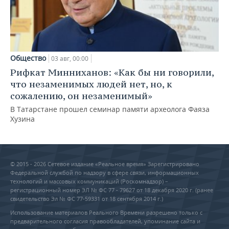
Общество
03 авг, 00:00
Рифкат Минниханов: «Как бы ни говорили,
что незаменимых людей нет, но, к
сожалению, он незаменимый»
В Татарстане прошел семинар памяти археолога Фаяза
Хузина
© 2015 - 2026 Сетевое издание «Реальное время» Зарегистрировано
Федеральной службой по надзору в сфере связи, информационных
технологий и массовых коммуникаций (Роскомнадзор) –
регистрационный номер ЭЛ № ФС 77 - 79627 от 18 декабря 2020 г. (ранее
свидетельство Эл № ФС 77-59331 от 18 сентября 2014 г.)
Использование материалов Реального Времени разрешено только с
предварительного согласия правообладателей, упоминание сайта и