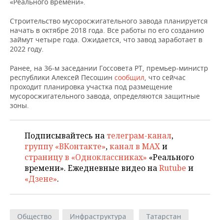
ВОДНЫЕ ВИДЫ СПОРТА
ОБРАЗОВАНИЕ
«Реального времени».
Строительство мусоросжигательного завода планируется
ХОККЕЙ С МЯЧОМ
ПРОИСШЕСТВИЯ
начать в октябре 2018 года. Все работы по его созданию
займут четыре года. Ожидается, что завод заработает в
2022 году.
Ранее, на 36-м заседании Госсовета РТ, премьер-министр
республики Алексей Песошин
сообщил
, что сейчас
проходит планировка участка под размещение
мусоросжигательного завода, определяются защитные
зоны.
Подписывайтесь на
телеграм-канал
,
группу «ВКонтакте»
,
канал в MAX
и
страницу в «Одноклассниках»
«Реального
времени». Ежедневные видео на
Rutube
и
«Дзене»
.
Общество
Инфраструктура
Татарстан