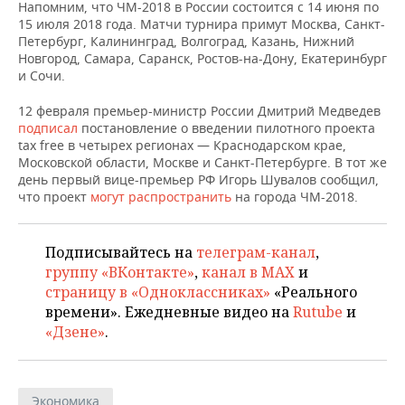
НЕФТЕХИМИЯ
Напомним, что ЧМ-2018 в России состоится с 14 июня по
15 июля 2018 года. Матчи турнира примут Москва, Санкт-
РОЗНИЧНАЯ ТОРГОВЛЯ
НОВОСТИ ТЕХНОЛОГИЙ
МЕРОПРИЯТИЯ
Петербург, Калининград, Волгоград, Казань, Нижний
НЕФТЬ
Новгород, Самара, Саранск, Ростов-на-Дону, Екатеринбург
ТРАНСПОРТ
IT
НОВОСТИ МЕРОПРИЯТИЙ
СПОРТ
и Сочи.
ОПК
12 февраля премьер-министр России Дмитрий Медведев
УСЛУГИ
МЕДИА
ВЫЕЗДНАЯ РЕДАКЦИЯ
НОВОСТИ СПОРТА
ОБЩЕСТВО
подписал
постановление о введении пилотного проекта
ЭНЕРГЕТИКА
tax free в четырех регионах — Краснодарском крае,
ТЕЛЕКОММУНИКАЦИИ
БИЗНЕС-БРАНЧИ
ФУТБОЛ
НОВОСТИ ОБЩЕСТВА
ФОТОГАЛЕРЕЯ
Московской области, Москве и Санкт-Петербурге. В тот же
день первый вице-премьер РФ Игорь Шувалов сообщил,
что проект
могут распространить
на города ЧМ-2018.
ONLINE-КОНФЕРЕНЦИИ
ХОККЕЙ
ВЛАСТЬ
СЮЖЕТЫ
ОТКРЫТАЯ ЛЕКЦИЯ
БАСКЕТБОЛ
ИНФРАСТРУКТУРА
СПРАВОЧНИК
Подписывайтесь на
телеграм-канал
,
группу «ВКонтакте»
,
канал в MAX
и
ВОЛЕЙБОЛ
ИСТОРИЯ
СПИСОК ПЕРСОН
ПОЛНАЯ ВЕРСИЯ
страницу в «Одноклассниках»
«Реального
времени». Ежедневные видео на
Rutube
и
КИБЕРСПОРТ
КУЛЬТУРА
СПИСОК КОМПАНИЙ
«Дзене»
.
ФИГУРНОЕ КАТАНИЕ
МЕДИЦИНА
Экономика