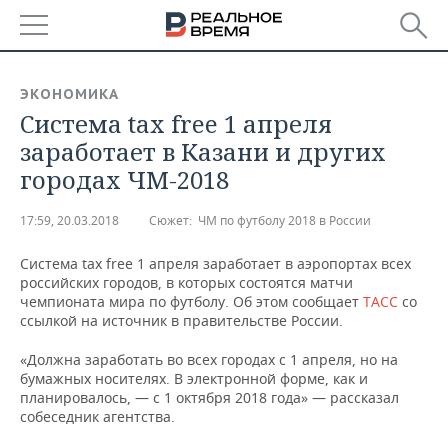
РЕГИОНЫ
ЭКОНОМИКА
Система tax free 1 апреля
БАШКОРТОСТАН
НОВОСТИ
заработает в Казани и других
ТАТАРСТАН
АНАЛИТИКА
городах ЧМ-2018
УДМУРТИЯ
НОВОСТИ АНАЛИТИКИ
ЭКОНОМИКА
17:59, 20.03.2018
Сюжет:
ЧМ по футболу 2018 в России
ДЕКЛАРАЦИИ О ДОХОДАХ
НОВОСТИ ЭКОНОМИКИ
ПРОМЫШЛЕННОСТЬ
Система tax free 1 апреля заработает в аэропортах всех
российских городов, в которых состоятся матчи
КОРОЛИ ГОСЗАКАЗА ПФО
ФИНАНСЫ
НОВОСТИ
НЕДВИЖИМОСТЬ
чемпионата мира по футболу. Об этом сообщает
ТАСС
со
ПРОМЫШЛЕННОСТИ
ссылкой на источник в правительстве России.
ВУЗЫ ТАТАРСТАНА
БАНКИ
НОВОСТИ НЕДВИЖИМОСТИ
АВТО
«Должна заработать во всех городах с 1 апреля, но на
АГРОПРОМ
бумажных носителях. В электронной форме, как и
КОМУ ПРИНАДЛЕЖАТ
БЮДЖЕТ
НОВОСТИ АВТО
БИЗНЕС
планировалось, — с 1 октября 2018 года» — рассказал
ТОРГОВЫЕ ЦЕНТРЫ
МАШИНОСТРОЕНИЕ
собеседник агентства.
ТАТАРСТАНА
ИНВЕСТИЦИИ
НОВОСТИ БИЗНЕСА
ТЕХНОЛОГИИ