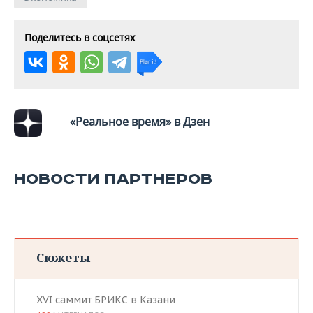
ВОДНЫЕ ВИДЫ СПОРТА
ОБРАЗОВАНИЕ
ХОККЕЙ С МЯЧОМ
ПРОИСШЕСТВИЯ
Поделитесь в соцсетях
«Реальное время» в Дзен
НОВОСТИ ПАРТНЕРОВ
Сюжеты
XVI саммит БРИКС в Казани