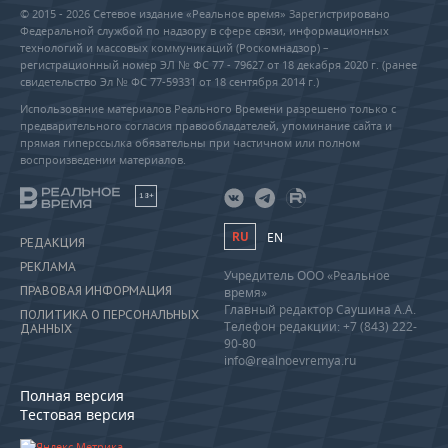
© 2015 - 2026 Сетевое издание «Реальное время» Зарегистрировано
Федеральной службой по надзору в сфере связи, информационных
технологий и массовых коммуникаций (Роскомнадзор) –
регистрационный номер ЭЛ № ФС 77 - 79627 от 18 декабря 2020 г. (ранее
свидетельство Эл № ФС 77-59331 от 18 сентября 2014 г.)
Использование материалов Реального Времени разрешено только с
предварительного согласия правообладателей, упоминание сайта и
прямая гиперссылка обязательны при частичном или полном
воспроизведении материалов.
18+
RU
EN
РЕДАКЦИЯ
РЕКЛАМА
Учредитель ООО «Реальное
ПРАВОВАЯ ИНФОРМАЦИЯ
время»
Главный редактор Саушина А.А.
ПОЛИТИКА О ПЕРСОНАЛЬНЫХ
Телефон редакции: +7 (843) 222-
ДАННЫХ
90-80
info@realnoevremya.ru
Полная версия
Тестовая версия