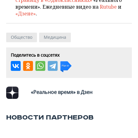
страницу в «Одноклассниках»
«Реального
ВОДНЫЕ ВИДЫ СПОРТА
ОБРАЗОВАНИЕ
времени». Ежедневные видео на
Rutube
и
«Дзене»
.
ХОККЕЙ С МЯЧОМ
ПРОИСШЕСТВИЯ
Общество
Медицина
Поделитесь в соцсетях
«Реальное время» в Дзен
НОВОСТИ ПАРТНЕРОВ