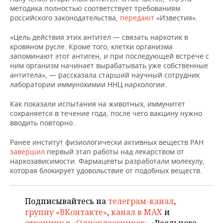
НЕФТЕХИМИЯ
методика полностью соответствует требованиям
российского законодательства,
передают
«Известия».
РОЗНИЧНАЯ ТОРГОВЛЯ
НОВОСТИ ТЕХНОЛОГИЙ
МЕРОПРИЯТИЯ
НЕФТЬ
«Цель действия этих антител — связать наркотик в
ТРАНСПОРТ
IT
НОВОСТИ МЕРОПРИЯТИЙ
СПОРТ
кровяном русле. Кроме того, клетки организма
ОПК
запоминают этот антиген, и при последующей встрече с
УСЛУГИ
МЕДИА
ВЫЕЗДНАЯ РЕДАКЦИЯ
НОВОСТИ СПОРТА
ОБЩЕСТВО
ним организм начинает вырабатывать уже собственные
ЭНЕРГЕТИКА
антитела», — рассказала старший научный сотрудник
лаборатории иммунохимии ННЦ наркологии.
ТЕЛЕКОММУНИКАЦИИ
БИЗНЕС-БРАНЧИ
ФУТБОЛ
НОВОСТИ ОБЩЕСТВА
ФОТОГАЛЕРЕЯ
Как показали испытания на животных, иммунитет
ONLINE-КОНФЕРЕНЦИИ
ХОККЕЙ
ВЛАСТЬ
СЮЖЕТЫ
сохраняется в течение года, после чего вакцину нужно
вводить повторно.
ОТКРЫТАЯ ЛЕКЦИЯ
БАСКЕТБОЛ
ИНФРАСТРУКТУРА
СПРАВОЧНИК
Ранее институт физиологически активных веществ РАН
завершил
первый этап работы над лекарством от
ВОЛЕЙБОЛ
ИСТОРИЯ
СПИСОК ПЕРСОН
ПОЛНАЯ ВЕРСИЯ
наркозависимости. Фармацевты разработали молекулу,
которая блокирует удовольствие от подобных веществ.
КИБЕРСПОРТ
КУЛЬТУРА
СПИСОК КОМПАНИЙ
Подписывайтесь на
телеграм-канал
,
ФИГУРНОЕ КАТАНИЕ
МЕДИЦИНА
группу «ВКонтакте»
,
канал в MAX
и