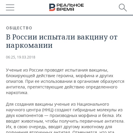
РЕГИОНЫ
ОБЩЕСТВО
В России испытали вакцину от
БАШКОРТОСТАН
НОВОСТИ
наркомании
ТАТАРСТАН
АНАЛИТИКА
06:25, 19.03.2018
УДМУРТИЯ
НОВОСТИ АНАЛИТИКИ
ЭКОНОМИКА
Ученые из России проводят испытания вакцины,
блокирующей действие героина, морфина и других
ДЕКЛАРАЦИИ О ДОХОДАХ
НОВОСТИ ЭКОНОМИКИ
ПРОМЫШЛЕННОСТЬ
опиатов. При ее использовании в организме образуются
антитела, препятствующие действию определенного
КОРОЛИ ГОСЗАКАЗА ПФО
ФИНАНСЫ
НОВОСТИ
НЕДВИЖИМОСТЬ
наркотика.
ПРОМЫШЛЕННОСТИ
ВУЗЫ ТАТАРСТАНА
БАНКИ
НОВОСТИ НЕДВИЖИМОСТИ
АВТО
Для создания вакцины ученые из Национального
АГРОПРОМ
научного центра (ННЦ) создают гибридные молекулы из
двух компонентов — производных морфина и белка. Их
КОМУ ПРИНАДЛЕЖАТ
БЮДЖЕТ
НОВОСТИ АВТО
БИЗНЕС
вводят животным, чтобы получить первичные антитела.
ТОРГОВЫЕ ЦЕНТРЫ
МАШИНОСТРОЕНИЕ
ТАТАРСТАНА
Их, в свою очередь, вводят другому животному для
ИНВЕСТИЦИИ
НОВОСТИ БИЗНЕСА
ТЕХНОЛОГИИ
получения вторичных антител. Отмечается, что эта