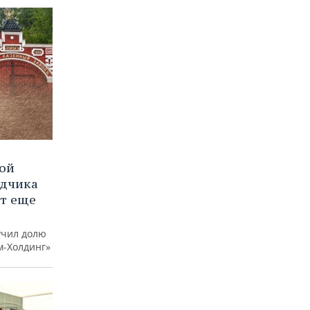
вой
ядчика
ют еще
учил долю
м-Холдинг»