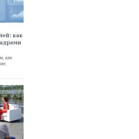
ей: как
кадрами
м, как
них