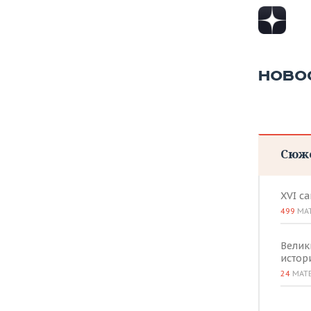
ВОДНЫЕ ВИДЫ СПОРТА
ОБРАЗОВАНИЕ
ХОККЕЙ С МЯЧОМ
ПРОИСШЕСТВИЯ
НОВО
Сюж
XVI с
499
МА
Велик
истор
24
МАТ