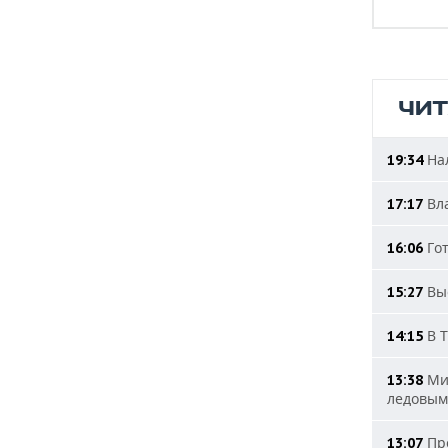
ЧИ
Нал
19:34
Вла
17:17
Гот
16:06
Выс
15:27
В Т
14:15
Мин
13:38
ледовым
Про
13:07