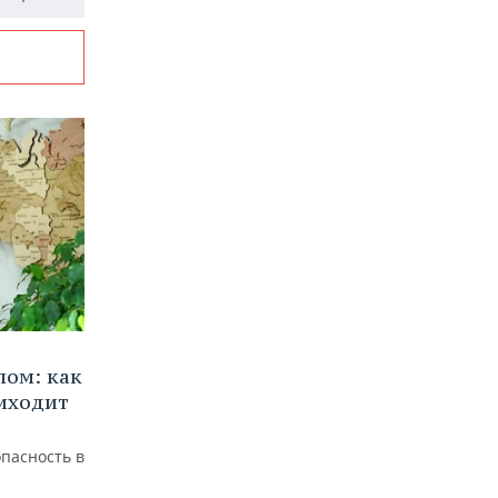
лом: как
иходит
пасность в