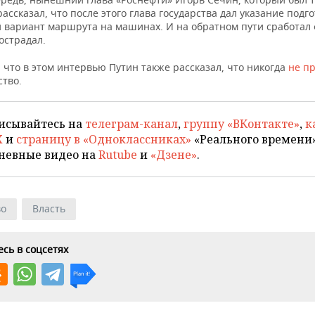
ассказал, что после этого глава государства дал указание подг
 вариант маршрута на машинах. И на обратном пути сработал ф
острадал.
что в этом интервью Путин также рассказал, что никогда
не п
ство.
исывайтесь на
телеграм-канал
,
группу «ВКонтакте»
,
к
X
и
страницу в «Одноклассниках»
«Реального времени»
невные видео на
Rutube
и
«Дзене»
.
во
Власть
сь в соцсетях