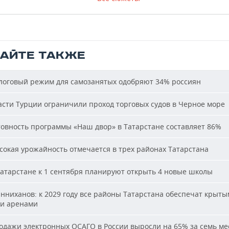
ТАЙТЕ ТАКЖЕ
оговый режим для самозанятых одобряют 34% россиян
сти Турции ограничили проход торговых судов в Черное море
овность программы «Наш двор» в Татарстане составляет 86%
окая урожайность отмечается в трех районах Татарстана
атарстане к 1 сентября планируют открыть 4 новые школы
ниханов: к 2029 году все районы Татарстана обеспечат крыт
и аренами
дажи электронных ОСАГО в России выросли на 65% за семь ме