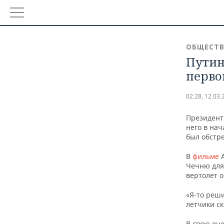
РЕГИОНЫ
ОБЩЕСТ
БАШКОРТОСТАН
Путин
НОВОСТИ
перво
ТАТАРСТАН
АНАЛИТИКА
02:28, 12.03.
УДМУРТИЯ
НОВОСТИ АНАЛИТИКИ
ЭКОНОМИКА
Президент
ДЕКЛАРАЦИИ О ДОХОДАХ
НОВОСТИ ЭКОНОМИКИ
него в нач
ПРОМЫШЛЕННОСТЬ
был обстр
КОРОЛИ ГОСЗАКАЗА ПФО
ФИНАНСЫ
НОВОСТИ ПРОМЫШЛЕННОСТИ
НЕДВИЖИМОСТЬ
В
фильме
А
Чечню для 
ВУЗЫ ТАТАРСТАНА
БАНКИ
АГРОПРОМ
НОВОСТИ НЕДВИЖИМОСТИ
АВТО
вертолет о
«Я-то реши
КОМУ ПРИНАДЛЕЖАТ ТОРГОВЫЕ ЦЕНТРЫ ТАТАРСТА
БЮДЖЕТ
МАШИНОСТРОЕНИЕ
НОВОСТИ АВТО
БИЗНЕС
летчики ск
ИНВЕСТИЦИИ
НЕФТЕХИМИЯ
НОВОСТИ БИЗНЕСА
ТЕХНОЛОГИИ
В свою оч