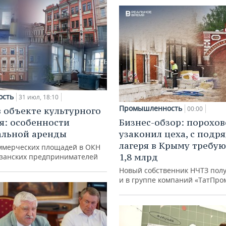
ость
31 июл, 18:10
Промышленность
00:00
в объекте культурного
я: особенности
Бизнес-обзор: порохо
альной аренды
узаконил цеха, с подр
лагеря в Крыму требу
ммерческих площадей в ОКН
1,8 млрд
азанских предпринимателей
Новый собственник НЧТЗ пол
и в группе компаний «ТатПро