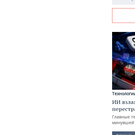
Технологи
ИИ взла
перестр
Главные т
минувшей