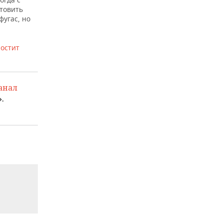
отовить
угас, но
ростит
анал
.