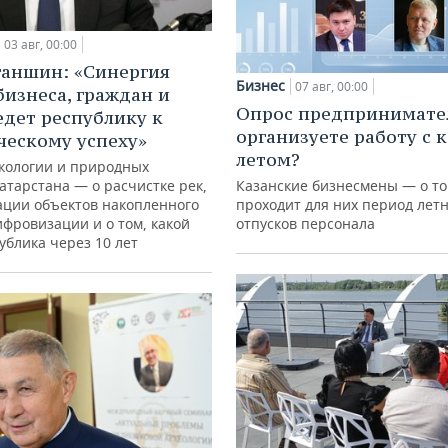
03 авг, 00:00
ганшин: «Синергия
Бизнес
07 авг, 00:00
бизнеса, граждан и
Опрос предпринимател
едет республику к
организуете работу с 
ческому успеху»
летом?
кологии и природных
атарстана — о расчистке рек,
Казанские бизнесмены — о то
ации объектов накопленного
проходит для них период лет
ифровизации и о том, какой
отпусков персонала
ублика через 10 лет