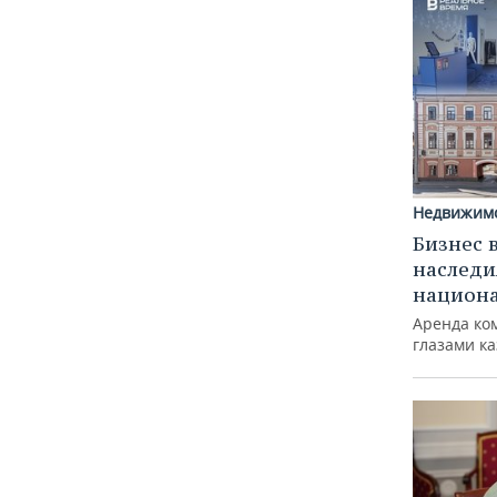
Недвижим
Бизнес 
наследи
национ
Аренда ко
глазами к