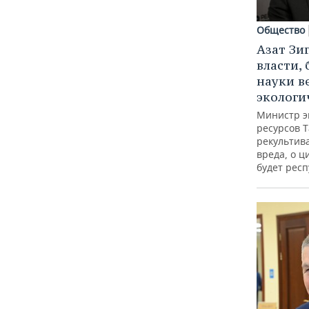
Общество
Азат Зи
власти, 
науки в
экологи
Министр э
ресурсов Т
рекультив
вреда, о ц
будет респ