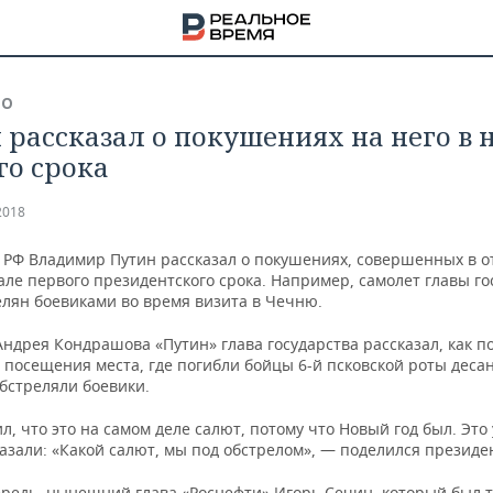
ВО
 рассказал о покушениях на него в 
го срока
2018
 РФ Владимир Путин рассказал о покушениях, совершенных в 
але первого президентского срока. Например, самолет главы го
елян боевиками во время визита в Чечню.
ндрея Кондрашова «Путин» глава государства рассказал, как по
посещения места, где погибли бойцы 6-й псковской роты десан
бстреляли боевики.
л, что это на самом деле салют, потому что Новый год был. Это
НА
азали: «Какой салют, мы под обстрелом», — поделился президе
ередь, нынешний глава «Роснефти» Игорь Сечин, который был т