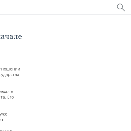
начале
отношении
сударства
ехал в
та. Его
 уже
нт.
огда с