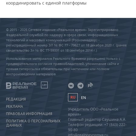
координировать с единой платформы
© 2015 - 2026 Сетевое издание «Реальное время» Зарегистрировано
Федеральной службой по надзору в сфере связи, информационных
технологий и массовых коммуникаций (Роскомнадзор) –
регистрационный номер ЭЛ № ФС 77 - 79627 от 18 декабря 2020 г. (ранее
свидетельство Эл № ФС 77-59331 от 18 сентября 2014 г.)
Использование материалов Реального Времени разрешено только с
предварительного согласия правообладателей, упоминание сайта и
прямая гиперссылка обязательны при частичном или полном
воспроизведении материалов.
18+
RU
EN
РЕДАКЦИЯ
РЕКЛАМА
Учредитель ООО «Реальное
ПРАВОВАЯ ИНФОРМАЦИЯ
время»
Главный редактор Саушина А.А.
ПОЛИТИКА О ПЕРСОНАЛЬНЫХ
Телефон редакции: +7 (843) 222-
ДАННЫХ
90-80
info@realnoevremya.ru