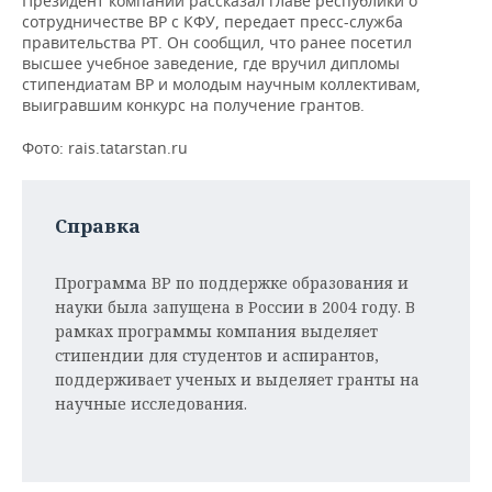
Президент компании рассказал главе республики о
НЕФТЕХИМИЯ
сотрудничестве BP с КФУ, передает пресс-служба
РОЗНИЧНАЯ ТОРГОВЛЯ
НОВОСТИ ТЕХНОЛОГИЙ
МЕРОПРИЯТИЯ
правительства РТ. Он сообщил, что ранее посетил
НЕФТЬ
высшее учебное заведение, где вручил дипломы
стипендиатам ВР и молодым научным коллективам,
ТРАНСПОРТ
IT
НОВОСТИ МЕРОПРИЯТИЙ
СПОРТ
выигравшим конкурс на получение грантов.
ОПК
УСЛУГИ
МЕДИА
ВЫЕЗДНАЯ РЕДАКЦИЯ
НОВОСТИ СПОРТА
ОБЩЕСТВО
Фото: rais.tatarstan.ru
ЭНЕРГЕТИКА
ТЕЛЕКОММУНИКАЦИИ
БИЗНЕС-БРАНЧИ
ФУТБОЛ
НОВОСТИ ОБЩЕСТВА
ФОТОГАЛЕРЕЯ
Справка
ONLINE-КОНФЕРЕНЦИИ
ХОККЕЙ
ВЛАСТЬ
СЮЖЕТЫ
Программа BP по поддержке образования и
ОТКРЫТАЯ ЛЕКЦИЯ
БАСКЕТБОЛ
ИНФРАСТРУКТУРА
СПРАВОЧНИК
науки была запущена в России в 2004 году. В
рамках программы компания выделяет
ВОЛЕЙБОЛ
ИСТОРИЯ
СПИСОК ПЕРСОН
ПОЛНАЯ ВЕРСИЯ
стипендии для студентов и аспирантов,
поддерживает ученых и выделяет гранты на
КИБЕРСПОРТ
КУЛЬТУРА
СПИСОК КОМПАНИЙ
научные исследования.
ФИГУРНОЕ КАТАНИЕ
МЕДИЦИНА