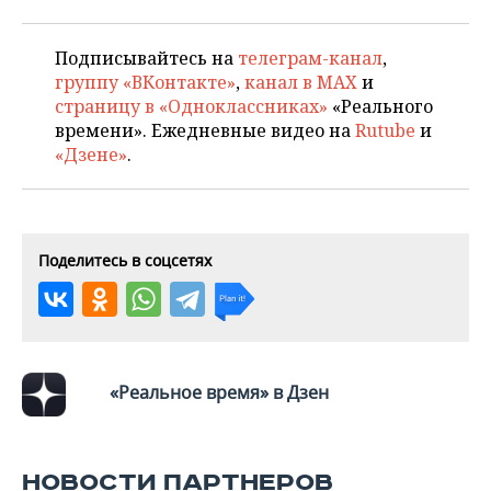
ВОДНЫЕ ВИДЫ СПОРТА
ОБРАЗОВАНИЕ
ХОККЕЙ С МЯЧОМ
ПРОИСШЕСТВИЯ
Подписывайтесь на
телеграм-канал
,
группу «ВКонтакте»
,
канал в MAX
и
страницу в «Одноклассниках»
«Реального
времени». Ежедневные видео на
Rutube
и
«Дзене»
.
Поделитесь в соцсетях
«Реальное время» в Дзен
НОВОСТИ ПАРТНЕРОВ