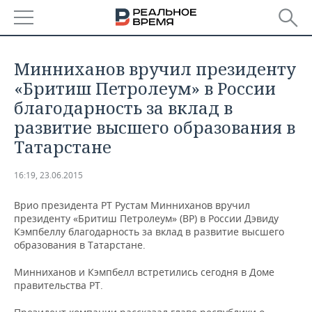
РЕГИОНЫ
Минниханов вручил президенту
БАШКОРТОСТАН
НОВОСТИ
«Бритиш Петролеум» в России
благодарность за вклад в
ТАТАРСТАН
АНАЛИТИКА
развитие высшего образования в
Татарстане
УДМУРТИЯ
НОВОСТИ АНАЛИТИКИ
ЭКОНОМИКА
16:19, 23.06.2015
ДЕКЛАРАЦИИ О ДОХОДАХ
НОВОСТИ ЭКОНОМИКИ
ПРОМЫШЛЕННОСТЬ
Врио президента РТ Рустам Минниханов вручил
КОРОЛИ ГОСЗАКАЗА ПФО
ФИНАНСЫ
НОВОСТИ
НЕДВИЖИМОСТЬ
президенту «Бритиш Петролеум» (BP) в России Дэвиду
ПРОМЫШЛЕННОСТИ
Кэмпбеллу благодарность за вклад в развитие высшего
ВУЗЫ ТАТАРСТАНА
БАНКИ
НОВОСТИ НЕДВИЖИМОСТИ
АВТО
образования в Татарстане.
АГРОПРОМ
Минниханов и Кэмпбелл встретились сегодня в Доме
КОМУ ПРИНАДЛЕЖАТ
БЮДЖЕТ
НОВОСТИ АВТО
БИЗНЕС
ТОРГОВЫЕ ЦЕНТРЫ
МАШИНОСТРОЕНИЕ
правительства РТ.
ТАТАРСТАНА
ИНВЕСТИЦИИ
НОВОСТИ БИЗНЕСА
ТЕХНОЛОГИИ