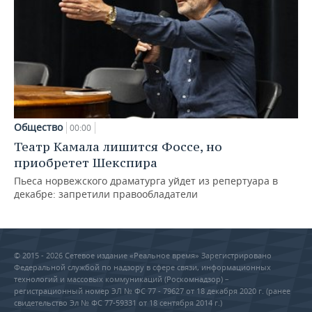
Общество
00:00
Театр Камала лишится Фоссе, но
приобретет Шекспира
Пьеса норвежского драматурга уйдет из репертуара в
декабре: запретили правообладатели
© 2015 - 2026 Сетевое издание «Реальное время» Зарегистрировано
Федеральной службой по надзору в сфере связи, информационных
технологий и массовых коммуникаций (Роскомнадзор) –
регистрационный номер ЭЛ № ФС 77 - 79627 от 18 декабря 2020 г. (ранее
свидетельство Эл № ФС 77-59331 от 18 сентября 2014 г.)