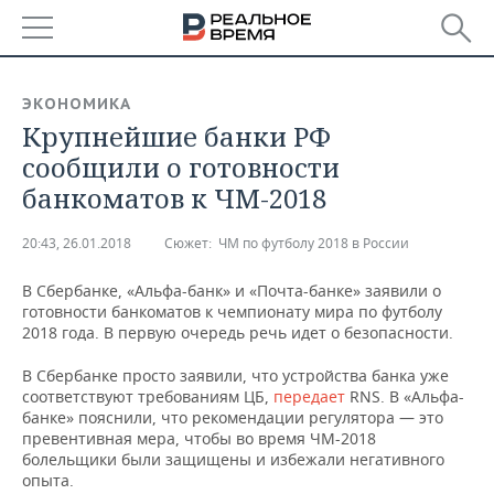
РЕГИОНЫ
ЭКОНОМИКА
Крупнейшие банки РФ
БАШКОРТОСТАН
НОВОСТИ
сообщили о готовности
ТАТАРСТАН
АНАЛИТИКА
банкоматов к ЧМ-2018
УДМУРТИЯ
НОВОСТИ АНАЛИТИКИ
ЭКОНОМИКА
20:43, 26.01.2018
Сюжет:
ЧМ по футболу 2018 в России
ДЕКЛАРАЦИИ О ДОХОДАХ
НОВОСТИ ЭКОНОМИКИ
ПРОМЫШЛЕННОСТЬ
В Сбербанке, «Альфа-банк» и «Почта-банке» заявили о
готовности банкоматов к чемпионату мира по футболу
КОРОЛИ ГОСЗАКАЗА ПФО
ФИНАНСЫ
НОВОСТИ
НЕДВИЖИМОСТЬ
2018 года. В первую очередь речь идет о безопасности.
ПРОМЫШЛЕННОСТИ
В Сбербанке просто заявили, что устройства банка уже
ВУЗЫ ТАТАРСТАНА
БАНКИ
НОВОСТИ НЕДВИЖИМОСТИ
АВТО
соответствуют требованиям ЦБ,
передает
RNS. В «Альфа-
АГРОПРОМ
банке» пояснили, что рекомендации регулятора — это
КОМУ ПРИНАДЛЕЖАТ
БЮДЖЕТ
НОВОСТИ АВТО
БИЗНЕС
превентивная мера, чтобы во время ЧМ-2018
ТОРГОВЫЕ ЦЕНТРЫ
МАШИНОСТРОЕНИЕ
болельщики были защищены и избежали негативного
ТАТАРСТАНА
опыта.
ИНВЕСТИЦИИ
НОВОСТИ БИЗНЕСА
ТЕХНОЛОГИИ