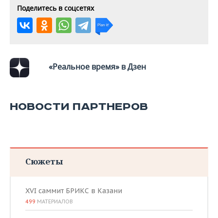
ВОДНЫЕ ВИДЫ СПОРТА
ОБРАЗОВАНИЕ
Поделитесь в соцсетях
ХОККЕЙ С МЯЧОМ
ПРОИСШЕСТВИЯ
«Реальное время» в Дзен
НОВОСТИ ПАРТНЕРОВ
Сюжеты
XVI саммит БРИКС в Казани
499
МАТЕРИАЛОВ