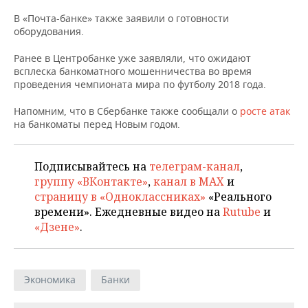
НЕФТЕХИМИЯ
В «Почта-банке» также заявили о готовности
РОЗНИЧНАЯ ТОРГОВЛЯ
НОВОСТИ ТЕХНОЛОГИЙ
МЕРОПРИЯТИЯ
оборудования.
НЕФТЬ
ТРАНСПОРТ
IT
НОВОСТИ МЕРОПРИЯТИЙ
СПОРТ
Ранее в Центробанке уже заявляли, что ожидают
ОПК
всплеска банкоматного мошенничества во время
проведения чемпионата мира по футболу 2018 года.
УСЛУГИ
МЕДИА
ВЫЕЗДНАЯ РЕДАКЦИЯ
НОВОСТИ СПОРТА
ОБЩЕСТВО
ЭНЕРГЕТИКА
Напомним, что в Сбербанке также сообщали о
росте атак
ТЕЛЕКОММУНИКАЦИИ
БИЗНЕС-БРАНЧИ
ФУТБОЛ
НОВОСТИ ОБЩЕСТВА
ФОТОГАЛЕРЕЯ
на банкоматы перед Новым годом.
ONLINE-КОНФЕРЕНЦИИ
ХОККЕЙ
ВЛАСТЬ
СЮЖЕТЫ
Подписывайтесь на
телеграм-канал
,
группу «ВКонтакте»
,
канал в MAX
и
ОТКРЫТАЯ ЛЕКЦИЯ
БАСКЕТБОЛ
ИНФРАСТРУКТУРА
СПРАВОЧНИК
страницу в «Одноклассниках»
«Реального
времени». Ежедневные видео на
Rutube
и
ВОЛЕЙБОЛ
ИСТОРИЯ
СПИСОК ПЕРСОН
ПОЛНАЯ ВЕРСИЯ
«Дзене»
.
КИБЕРСПОРТ
КУЛЬТУРА
СПИСОК КОМПАНИЙ
ФИГУРНОЕ КАТАНИЕ
МЕДИЦИНА
Экономика
Банки