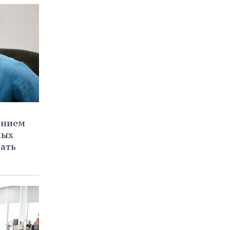
ением
ных
нать