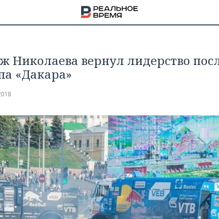
ж Николаева вернул лидерство посл
апа «Дакара»
2018
НА