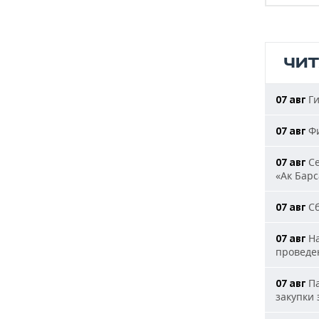
ЧИ
Ги
07 авг
Фи
07 авг
Се
07 авг
«Ак Барс
Сб
07 авг
На
07 авг
проведе
Па
07 авг
закупки