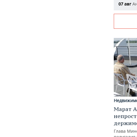
Ан
07 авг
Недвижим
Марат А
непрост
держимс
Глава Минс
полугодия 