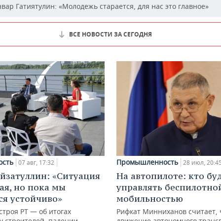
вар Гатиятулин: «Молодежь старается, для нас это главное»
ВСЕ НОВОСТИ ЗА СЕГОДНЯ
ость
Промышленность
07 авг, 17:32
28 июл, 20:4
йзатуллин: «Ситуация
На автопилоте: кто бу
ая, но пока мы
управлять беспилотно
я устойчиво»
мобильностью
троя РТ — об итогах
Рифкат Минниханов считает, 
у строителей, падении
движение автономного транс