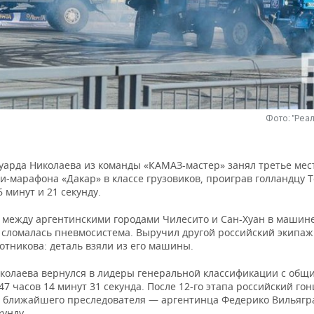
Фото: "Реа
уарда Николаева из команды «КАМАЗ-мастер» занял третье мест
и-марафона «Дакар» в классе грузовиков, проиграв голландцу Т
6 минут и 21 секунду.
е между аргентинскими городами Чилесито и Сан-Хуан в машин
 сломалась пневмосистема. Выручил другой российский экипа
отникова: деталь взяли из его машины.
колаева вернулся в лидеры генеральной классификации с общ
7 часов 14 минут 31 секунда. После 12-го этапа российский го
 ближайшего преследователя — аргентинца Федерико Вильягра 
кунду.