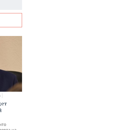
5
дет
й
что
порта на