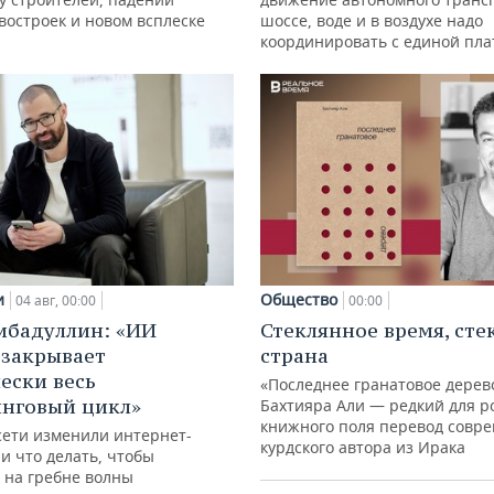
востроек и новом всплеске
шоссе, воде и в воздухе надо
координировать с единой пл
и
Общество
04 авг, 00:00
00:00
ибадуллин: «ИИ
Стеклянное время, сте
 закрывает
страна
ески весь
«Последнее гранатовое дерев
нговый цикл»
Бахтияра Али — редкий для р
книжного поля перевод совр
сети изменили интернет-
курдского автора из Ирака
и что делать, чтобы
 на гребне волны