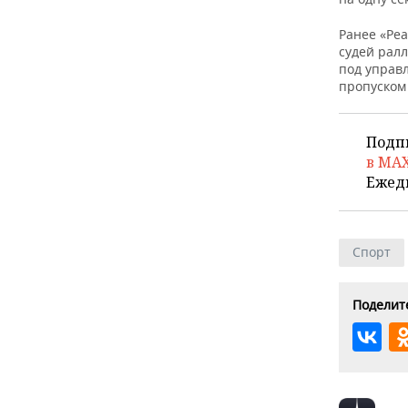
ВОДНЫЕ ВИДЫ СПОРТА
ОБРАЗОВАНИЕ
Ранее «Ре
ХОККЕЙ С МЯЧОМ
ПРОИСШЕСТВИЯ
судей рал
под управ
пропуском 
Подп
в MA
Ежед
Спорт
Поделите