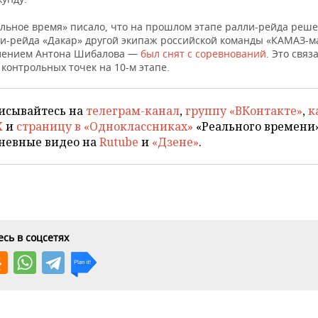
альное время» писало, что на прошлом этапе ралли-рейда реш
ли-рейда «Дакар» другой экипаж российской команды «КАМАЗ-м
лением Антона Шибалова —
был снят с соревнований
. Это связ
контрольных точек на 10-м этапе.
исывайтесь на
телеграм-канал
,
группу «ВКонтакте»
,
к
X
и
страницу в «Одноклассниках»
«Реального времени»
невные видео на
Rutube
и
«Дзене»
.
сь в соцсетях