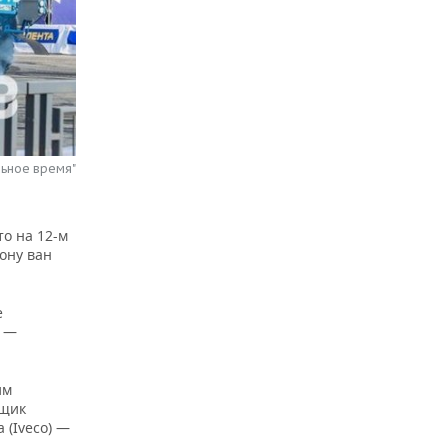
льное время"
о на 12-м
ону ван
е
ж —
им
нщик
(Iveco) —