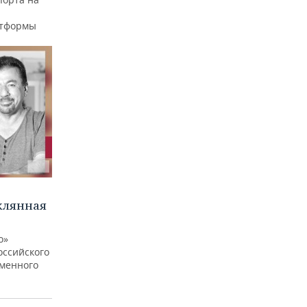
атформы
клянная
о»
оссийского
еменного