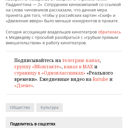
НЕФТЕХИМИЯ
Паддингтона — 2». Сотрудники кинокомпаний со ссылкой
на слова чиновников рассказали, что данная мера
РОЗНИЧНАЯ ТОРГОВЛЯ
НОВОСТИ ТЕХНОЛОГИЙ
МЕРОПРИЯТИЯ
НЕФТЬ
принята для того, чтобы у российских картин «Скиф» и
«Движение вверх» было меньше конкурентов в прокате.
ТРАНСПОРТ
IT
НОВОСТИ МЕРОПРИЯТИЙ
СПОРТ
ОПК
Сегодня ассоциация владельцев кинотеатров
обратилась
УСЛУГИ
МЕДИА
ВЫЕЗДНАЯ РЕДАКЦИЯ
НОВОСТИ СПОРТА
ОБЩЕСТВО
к Медведеву с просьбой разобраться с «грубым прямым
ЭНЕРГЕТИКА
вмешательством» в работу кинотеатров.
ТЕЛЕКОММУНИКАЦИИ
БИЗНЕС-БРАНЧИ
ФУТБОЛ
НОВОСТИ ОБЩЕСТВА
ФОТОГАЛЕРЕЯ
Подписывайтесь на
телеграм-канал
,
ONLINE-КОНФЕРЕНЦИИ
ХОККЕЙ
ВЛАСТЬ
СЮЖЕТЫ
группу «ВКонтакте»
,
канал в MAX
и
страницу в «Одноклассниках»
«Реального
ОТКРЫТАЯ ЛЕКЦИЯ
БАСКЕТБОЛ
ИНФРАСТРУКТУРА
СПРАВОЧНИК
времени». Ежедневные видео на
Rutube
и
«Дзене»
.
ВОЛЕЙБОЛ
ИСТОРИЯ
СПИСОК ПЕРСОН
ПОЛНАЯ ВЕРСИЯ
КИБЕРСПОРТ
КУЛЬТУРА
СПИСОК КОМПАНИЙ
Общество
Культура
ФИГУРНОЕ КАТАНИЕ
МЕДИЦИНА
Поделитесь в соцсетях