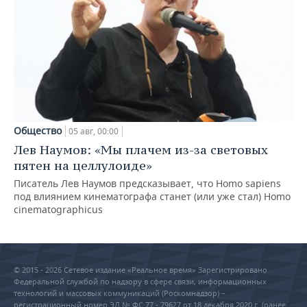
Общество
05 авг, 00:00
Лев Наумов: «Мы плачем из-за световых
пятен на целлулоиде»
Писатель Лев Наумов предсказывает, что Homo sapiens
под влиянием кинематографа станет (или уже стал) Homo
cinematographicus
© 2015 - 2026 Сетевое издание «Реальное время» Зарегистрировано
Федеральной службой по надзору в сфере связи, информационных
технологий и массовых коммуникаций (Роскомнадзор) –
регистрационный номер ЭЛ № ФС 77 - 79627 от 18 декабря 2020 г. (ранее