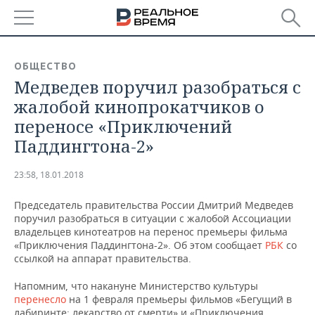
РЕГИОНЫ
ОБЩЕСТВО
Медведев поручил разобраться с
БАШКОРТОСТАН
НОВОСТИ
жалобой кинопрокатчиков о
ТАТАРСТАН
АНАЛИТИКА
переносе «Приключений
Паддингтона-2»
УДМУРТИЯ
НОВОСТИ АНАЛИТИКИ
ЭКОНОМИКА
23:58, 18.01.2018
ДЕКЛАРАЦИИ О ДОХОДАХ
НОВОСТИ ЭКОНОМИКИ
ПРОМЫШЛЕННОСТЬ
Председатель правительства России Дмитрий Медведев
КОРОЛИ ГОСЗАКАЗА ПФО
ФИНАНСЫ
НОВОСТИ
НЕДВИЖИМОСТЬ
поручил разобраться в ситуации с жалобой Ассоциации
ПРОМЫШЛЕННОСТИ
владельцев кинотеатров на перенос премьеры фильма
ВУЗЫ ТАТАРСТАНА
БАНКИ
НОВОСТИ НЕДВИЖИМОСТИ
АВТО
«Приключения Паддингтона-2». Об этом сообщает
РБК
со
АГРОПРОМ
ссылкой на аппарат правительства.
КОМУ ПРИНАДЛЕЖАТ
БЮДЖЕТ
НОВОСТИ АВТО
БИЗНЕС
Напомним, что накануне Министерство культуры
ТОРГОВЫЕ ЦЕНТРЫ
МАШИНОСТРОЕНИЕ
ТАТАРСТАНА
перенесло
на 1 февраля премьеры фильмов «Бегущий в
ИНВЕСТИЦИИ
НОВОСТИ БИЗНЕСА
ТЕХНОЛОГИИ
лабиринте: лекарство от смерти» и «Приключения