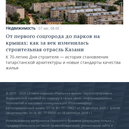
Недвижимость
07 авг, 08:00
От первого соцгорода до парков на
крышах: как за век изменилась
строительная отрасль Казани
К 70-летию Дня строителя — история становления
татарстанской архитектуры и новые стандарты качества
жилья
© 2015 - 2026 Сетевое издание «Реальное время» Зарегистрировано
Федеральной службой по надзору в сфере связи, информационных
технологий и массовых коммуникаций (Роскомнадзор) –
регистрационный номер ЭЛ № ФС 77 - 79627 от 18 декабря 2020 г. (ранее
свидетельство Эл № ФС 77-59331 от 18 сентября 2014 г.)
Использование материалов Реального Времени разрешено только с
предварительного согласия правообладателей, упоминание сайта и