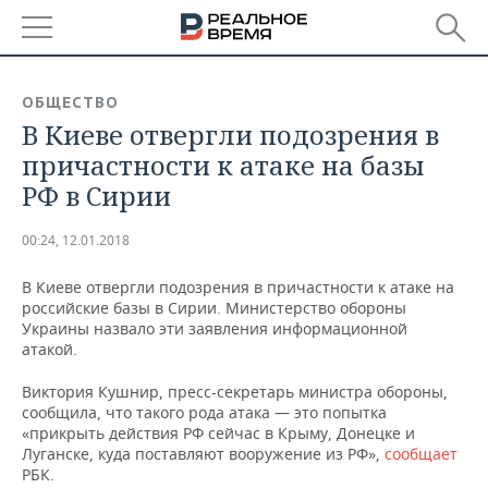
РЕГИОНЫ
ОБЩЕСТВО
В Киеве отвергли подозрения в
БАШКОРТОСТАН
НОВОСТИ
причастности к атаке на базы
ТАТАРСТАН
АНАЛИТИКА
РФ в Сирии
УДМУРТИЯ
НОВОСТИ АНАЛИТИКИ
ЭКОНОМИКА
00:24, 12.01.2018
ДЕКЛАРАЦИИ О ДОХОДАХ
НОВОСТИ ЭКОНОМИКИ
ПРОМЫШЛЕННОСТЬ
В Киеве отвергли подозрения в причастности к атаке на
российские базы в Сирии. Министерство обороны
КОРОЛИ ГОСЗАКАЗА ПФО
ФИНАНСЫ
НОВОСТИ
НЕДВИЖИМОСТЬ
Украины назвало эти заявления информационной
ПРОМЫШЛЕННОСТИ
атакой.
ВУЗЫ ТАТАРСТАНА
БАНКИ
НОВОСТИ НЕДВИЖИМОСТИ
АВТО
Виктория Кушнир, пресс-секретарь министра обороны,
АГРОПРОМ
сообщила, что такого рода атака — это попытка
КОМУ ПРИНАДЛЕЖАТ
БЮДЖЕТ
НОВОСТИ АВТО
БИЗНЕС
«прикрыть действия РФ сейчас в Крыму, Донецке и
ТОРГОВЫЕ ЦЕНТРЫ
МАШИНОСТРОЕНИЕ
Луганске, куда поставляют вооружение из РФ»,
сообщает
ТАТАРСТАНА
РБК.
ИНВЕСТИЦИИ
НОВОСТИ БИЗНЕСА
ТЕХНОЛОГИИ