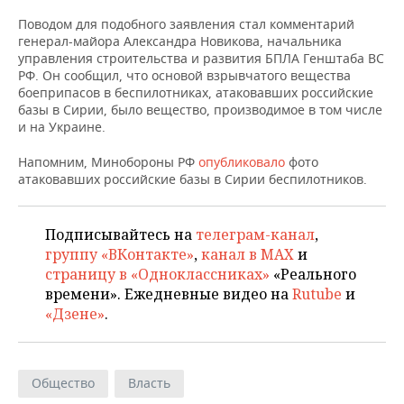
НЕФТЕХИМИЯ
Поводом для подобного заявления стал комментарий
РОЗНИЧНАЯ ТОРГОВЛЯ
НОВОСТИ ТЕХНОЛОГИЙ
МЕРОПРИЯТИЯ
генерал-майора Александра Новикова, начальника
НЕФТЬ
управления строительства и развития БПЛА Генштаба ВС
ТРАНСПОРТ
IT
НОВОСТИ МЕРОПРИЯТИЙ
СПОРТ
РФ. Он сообщил, что основой взрывчатого вещества
ОПК
боеприпасов в беспилотниках, атаковавших российские
базы в Сирии, было вещество, производимое в том числе
УСЛУГИ
МЕДИА
ВЫЕЗДНАЯ РЕДАКЦИЯ
НОВОСТИ СПОРТА
ОБЩЕСТВО
и на Украине.
ЭНЕРГЕТИКА
ТЕЛЕКОММУНИКАЦИИ
БИЗНЕС-БРАНЧИ
ФУТБОЛ
НОВОСТИ ОБЩЕСТВА
ФОТОГАЛЕРЕЯ
Напомним, Минобороны РФ
опубликовало
фото
атаковавших российские базы в Сирии беспилотников.
ONLINE-КОНФЕРЕНЦИИ
ХОККЕЙ
ВЛАСТЬ
СЮЖЕТЫ
Подписывайтесь на
телеграм-канал
,
ОТКРЫТАЯ ЛЕКЦИЯ
БАСКЕТБОЛ
ИНФРАСТРУКТУРА
СПРАВОЧНИК
группу «ВКонтакте»
,
канал в MAX
и
страницу в «Одноклассниках»
«Реального
ВОЛЕЙБОЛ
ИСТОРИЯ
СПИСОК ПЕРСОН
ПОЛНАЯ ВЕРСИЯ
времени». Ежедневные видео на
Rutube
и
«Дзене»
.
КИБЕРСПОРТ
КУЛЬТУРА
СПИСОК КОМПАНИЙ
ФИГУРНОЕ КАТАНИЕ
МЕДИЦИНА
Общество
Власть