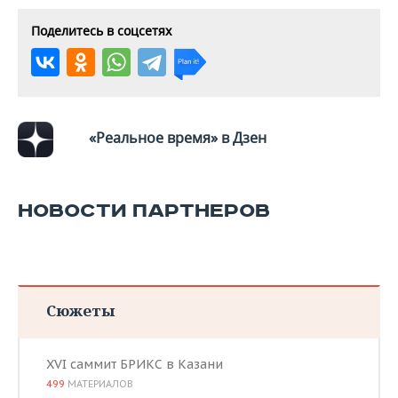
ВОДНЫЕ ВИДЫ СПОРТА
ОБРАЗОВАНИЕ
Поделитесь в соцсетях
ХОККЕЙ С МЯЧОМ
ПРОИСШЕСТВИЯ
«Реальное время» в Дзен
НОВОСТИ ПАРТНЕРОВ
Сюжеты
XVI саммит БРИКС в Казани
499
МАТЕРИАЛОВ