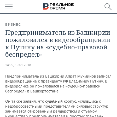
РЕГИОНЫ
БИЗНЕС
Предприниматель из Башкирии
БАШКОРТОСТАН
НОВОСТИ
пожаловался в видеообращении
ТАТАРСТАН
АНАЛИТИКА
к Путину на «судебно-правовой
беспредел»
УДМУРТИЯ
НОВОСТИ АНАЛИТИКИ
ЭКОНОМИКА
14:09, 10.01.2018
ДЕКЛАРАЦИИ О ДОХОДАХ
НОВОСТИ ЭКОНОМИКИ
ПРОМЫШЛЕННОСТЬ
Предприниматель из Башкирии Айрат Мукминов записал
КОРОЛИ ГОСЗАКАЗА ПФО
ФИНАНСЫ
НОВОСТИ
НЕДВИЖИМОСТЬ
видеообращение к президенту РФ Владимиру Путину. В
ПРОМЫШЛЕННОСТИ
видеоролике он пожаловался на «судебно-правовой
ВУЗЫ ТАТАРСТАНА
БАНКИ
НОВОСТИ НЕДВИЖИМОСТИ
АВТО
беспредел» в Башкортостане.
АГРОПРОМ
Он также заявил, что судебный корпус, «слившись с
КОМУ ПРИНАДЛЕЖАТ
БЮДЖЕТ
НОВОСТИ АВТО
БИЗНЕС
недобросовестными представителями силовых структур,
ТОРГОВЫЕ ЦЕНТРЫ
МАШИНОСТРОЕНИЕ
ТАТАРСТАНА
занимается откровенным рейдерством и отъемом
ИНВЕСТИЦИИ
НОВОСТИ БИЗНЕСА
ТЕХНОЛОГИИ
имущества у предпринимателей и простых граждан».