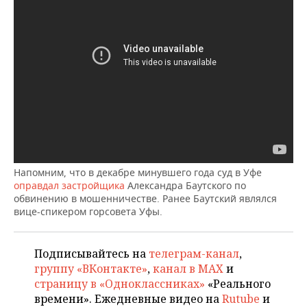
ВОДНЫЕ ВИДЫ СПОРТА
ОБРАЗОВАНИЕ
ХОККЕЙ С МЯЧОМ
ПРОИСШЕСТВИЯ
Напомним, что в декабре минувшего года суд в Уфе
оправдал застройщика
Александра Баутского по
обвинению в мошенничестве. Ранее Баутский являлся
вице-спикером горсовета Уфы.
Подписывайтесь на
телеграм-канал
,
группу «ВКонтакте»
,
канал в MAX
и
страницу в «Одноклассниках»
«Реального
времени». Ежедневные видео на
Rutube
и