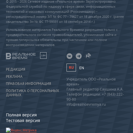
© 2015 - 2026 Сетевое издание «Реальное время» Зарегистрировано
Федеральной службой по надзору в сфере связи, информационных
технологий и массовых коммуникаций (Роскомнадзор) –
регистрационный номер ЭЛ № ФС 77 - 79627 от 18 декабря 2020 г. (ранее
свидетельство Эл № ФС 77-59331 от 18 сентября 2014 г.)
Использование материалов Реального Времени разрешено только с
предварительного согласия правообладателей, упоминание сайта и
прямая гиперссылка обязательны при частичном или полном
воспроизведении материалов.
18+
RU
EN
РЕДАКЦИЯ
РЕКЛАМА
Учредитель ООО «Реальное
ПРАВОВАЯ ИНФОРМАЦИЯ
время»
Главный редактор Саушина А.А.
ПОЛИТИКА О ПЕРСОНАЛЬНЫХ
Телефон редакции: +7 (843) 222-
ДАННЫХ
90-80
info@realnoevremya.ru
Полная версия
Тестовая версия