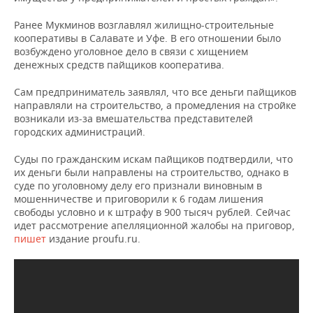
НЕФТЕХИМИЯ
Ранее Мукминов возглавлял жилищно-строительные
РОЗНИЧНАЯ ТОРГОВЛЯ
НОВОСТИ ТЕХНОЛОГИЙ
МЕРОПРИЯТИЯ
НЕФТЬ
кооперативы в Салавате и Уфе. В его отношении было
возбуждено уголовное дело в связи с хищением
ТРАНСПОРТ
IT
НОВОСТИ МЕРОПРИЯТИЙ
СПОРТ
денежных средств пайщиков кооператива.
ОПК
УСЛУГИ
МЕДИА
ВЫЕЗДНАЯ РЕДАКЦИЯ
НОВОСТИ СПОРТА
ОБЩЕСТВО
Сам предприниматель заявлял, что все деньги пайщиков
ЭНЕРГЕТИКА
направляли на строительство, а промедления на стройке
возникали из-за вмешательства представителей
ТЕЛЕКОММУНИКАЦИИ
БИЗНЕС-БРАНЧИ
ФУТБОЛ
НОВОСТИ ОБЩЕСТВА
ФОТОГАЛЕРЕЯ
городских администраций.
ONLINE-КОНФЕРЕНЦИИ
ХОККЕЙ
ВЛАСТЬ
СЮЖЕТЫ
Суды по гражданским искам пайщиков подтвердили, что
их деньги были направлены на строительство, однако в
суде по уголовному делу его признали виновным в
ОТКРЫТАЯ ЛЕКЦИЯ
БАСКЕТБОЛ
ИНФРАСТРУКТУРА
СПРАВОЧНИК
мошенничестве и приговорили к 6 годам лишения
свободы условно и к штрафу в 900 тысяч рублей. Сейчас
ВОЛЕЙБОЛ
ИСТОРИЯ
СПИСОК ПЕРСОН
ПОЛНАЯ ВЕРСИЯ
идет рассмотрение апелляционной жалобы на приговор,
пишет
издание proufu.ru.
КИБЕРСПОРТ
КУЛЬТУРА
СПИСОК КОМПАНИЙ
ФИГУРНОЕ КАТАНИЕ
МЕДИЦИНА