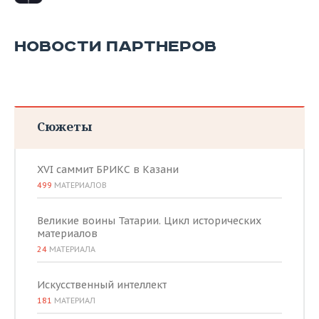
ВОДНЫЕ ВИДЫ СПОРТА
ОБРАЗОВАНИЕ
ХОККЕЙ С МЯЧОМ
ПРОИСШЕСТВИЯ
НОВОСТИ ПАРТНЕРОВ
Сюжеты
XVI саммит БРИКС в Казани
499
МАТЕРИАЛОВ
Великие воины Татарии. Цикл исторических
материалов
24
МАТЕРИАЛА
Искусственный интеллект
181
МАТЕРИАЛ