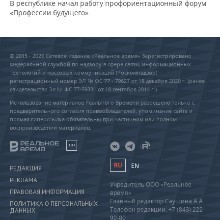
В республике начал работу профориентационный форум
«Профессии будущего»
© 2015 - 2026 Сетевое издание «Реальное время» Зарегистрировано
Федеральной службой по надзору в сфере связи, информационных
технологий и массовых коммуникаций (Роскомнадзор) –
регистрационный номер ЭЛ № ФС 77 - 79627 от 18 декабря 2020 г. (ранее
свидетельство Эл № ФС 77-59331 от 18 сентября 2014 г.)
Использование материалов Реального Времени разрешено только с
предварительного согласия правообладателей, упоминание сайта и
прямая гиперссылка обязательны при частичном или полном
воспроизведении материалов.
18+
RU
EN
РЕДАКЦИЯ
РЕКЛАМА
Учредитель ООО «Реальное
ПРАВОВАЯ ИНФОРМАЦИЯ
время»
Главный редактор Саушина А.А.
ПОЛИТИКА О ПЕРСОНАЛЬНЫХ
Телефон редакции: +7 (843) 222-
ДАННЫХ
90-80