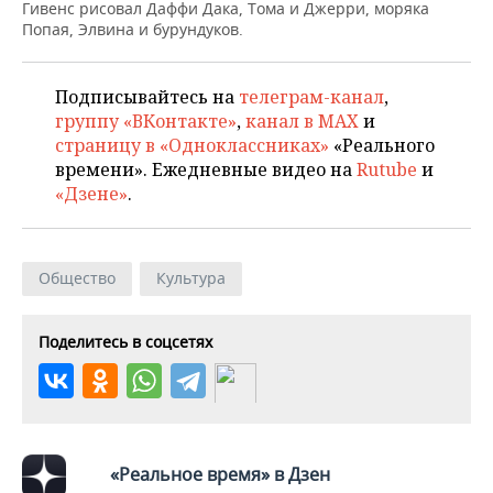
НЕФТЕХИМИЯ
Гивенс рисовал Даффи Дака, Тома и Джерри, моряка
Попая, Элвина и бурундуков.
РОЗНИЧНАЯ ТОРГОВЛЯ
НОВОСТИ ТЕХНОЛОГИЙ
МЕРОПРИЯТИЯ
НЕФТЬ
ТРАНСПОРТ
IT
НОВОСТИ МЕРОПРИЯТИЙ
СПОРТ
Подписывайтесь на
телеграм-канал
,
ОПК
группу «ВКонтакте»
,
канал в MAX
и
УСЛУГИ
МЕДИА
ВЫЕЗДНАЯ РЕДАКЦИЯ
НОВОСТИ СПОРТА
ОБЩЕСТВО
страницу в «Одноклассниках»
«Реального
ЭНЕРГЕТИКА
времени». Ежедневные видео на
Rutube
и
ТЕЛЕКОММУНИКАЦИИ
БИЗНЕС-БРАНЧИ
ФУТБОЛ
НОВОСТИ ОБЩЕСТВА
«Дзене»
.
ФОТОГАЛЕРЕЯ
ONLINE-КОНФЕРЕНЦИИ
ХОККЕЙ
ВЛАСТЬ
СЮЖЕТЫ
Общество
Культура
ОТКРЫТАЯ ЛЕКЦИЯ
БАСКЕТБОЛ
ИНФРАСТРУКТУРА
СПРАВОЧНИК
Поделитесь в соцсетях
ВОЛЕЙБОЛ
ИСТОРИЯ
СПИСОК ПЕРСОН
ПОЛНАЯ ВЕРСИЯ
КИБЕРСПОРТ
КУЛЬТУРА
СПИСОК КОМПАНИЙ
ФИГУРНОЕ КАТАНИЕ
МЕДИЦИНА
«Реальное время» в Дзен