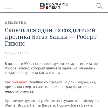
РЕГИОНЫ
ОБЩЕСТВО
Скончался один из создателей
БАШКОРТОСТАН
НОВОСТИ
кролика Багза Банни — Роберт
ТАТАРСТАН
АНАЛИТИКА
Гивенс
УДМУРТИЯ
НОВОСТИ АНАЛИТИКИ
ЭКОНОМИКА
18:08, 25.12.2017
ДЕКЛАРАЦИИ О ДОХОДАХ
НОВОСТИ ЭКОНОМИКИ
ПРОМЫШЛЕННОСТЬ
В возрасте 99 лет скончался художник-мультипликатор
Роберт Гивенс, который является одним из ключевых
КОРОЛИ ГОСЗАКАЗА ПФО
ФИНАНСЫ
НОВОСТИ
НЕДВИЖИМОСТЬ
создателей кролика Багза Банни.
ПРОМЫШЛЕННОСТИ
Как
сообщает
Deadline со ссылкой на дочь художника,
ВУЗЫ ТАТАРСТАНА
БАНКИ
НОВОСТИ НЕДВИЖИМОСТИ
АВТО
причиной смерти Гивенса стала острая дыхательная
АГРОПРОМ
недостаточность.
КОМУ ПРИНАДЛЕЖАТ
БЮДЖЕТ
НОВОСТИ АВТО
БИЗНЕС
ТОРГОВЫЕ ЦЕНТРЫ
МАШИНОСТРОЕНИЕ
При жизни художник работал на студиях Walt Disney Co.,
ТАТАРСТАНА
Warner Bros. и Hanna-Barbera. Помимо Багза Банни,
ИНВЕСТИЦИИ
НОВОСТИ БИЗНЕСА
ТЕХНОЛОГИИ