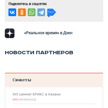
ВОДНЫЕ ВИДЫ СПОРТА
ОБРАЗОВАНИЕ
Поделитесь в соцсетях
ХОККЕЙ С МЯЧОМ
ПРОИСШЕСТВИЯ
«Реальное время» в Дзен
НОВОСТИ ПАРТНЕРОВ
Сюжеты
XVI саммит БРИКС в Казани
499
МАТЕРИАЛОВ