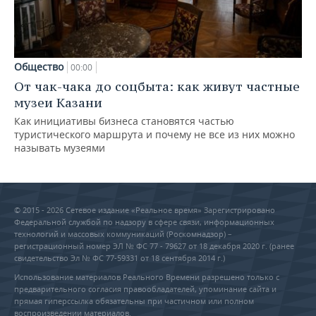
Общество
00:00
От чак-чака до соцбыта: как живут частные
музеи Казани
Как инициативы бизнеса становятся частью
туристического маршрута и почему не все из них можно
называть музеями
© 2015 - 2026 Сетевое издание «Реальное время» Зарегистрировано
Федеральной службой по надзору в сфере связи, информационных
технологий и массовых коммуникаций (Роскомнадзор) –
регистрационный номер ЭЛ № ФС 77 - 79627 от 18 декабря 2020 г. (ранее
свидетельство Эл № ФС 77-59331 от 18 сентября 2014 г.)
Использование материалов Реального Времени разрешено только с
предварительного согласия правообладателей, упоминание сайта и
прямая гиперссылка обязательны при частичном или полном
воспроизведении материалов.