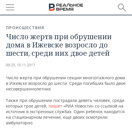
РЕГИОНЫ
ПРОИСШЕСТВИЯ
Число жертв при обрушении
БАШКОРТОСТАН
НОВОСТИ
дома в Ижевске возросло до
ТАТАРСТАН
АНАЛИТИКА
шести, среди них двое детей
УДМУРТИЯ
НОВОСТИ АНАЛИТИКИ
ЭКОНОМИКА
09:25, 10.11.2017
ДЕКЛАРАЦИИ О ДОХОДАХ
НОВОСТИ ЭКОНОМИКИ
ПРОМЫШЛЕННОСТЬ
Число жертв при обрушении секции многоэтажного дома
в Ижевске возросло до шести. Среди погибших было двое
КОРОЛИ ГОСЗАКАЗА ПФО
ФИНАНСЫ
НОВОСТИ
НЕДВИЖИМОСТЬ
несовершеннолетних.
ПРОМЫШЛЕННОСТИ
Также при обрушении пострадали девять человек, среди
ВУЗЫ ТАТАРСТАНА
БАНКИ
НОВОСТИ НЕДВИЖИМОСТИ
АВТО
которых трое детей,
пишет
«РИА Новости» со ссылкой на
АГРОПРОМ
источник в экстренных службах. Один ребенок находится
КОМУ ПРИНАДЛЕЖАТ
БЮДЖЕТ
НОВОСТИ АВТО
БИЗНЕС
на стационарном лечении, еще двоих осмотрели
ТОРГОВЫЕ ЦЕНТРЫ
МАШИНОСТРОЕНИЕ
амбулаторно.
ТАТАРСТАНА
ИНВЕСТИЦИИ
НОВОСТИ БИЗНЕСА
ТЕХНОЛОГИИ