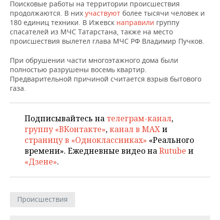
НЕФТЕХИМИЯ
Поисковые работы на территории происшествия
продолжаются. В них
участвуют
более тысячи человек и
РОЗНИЧНАЯ ТОРГОВЛЯ
НОВОСТИ ТЕХНОЛОГИЙ
МЕРОПРИЯТИЯ
180 единиц техники. В Ижевск
направили
группу
НЕФТЬ
спасателей из МЧС Татарстана, также на место
ТРАНСПОРТ
IT
НОВОСТИ МЕРОПРИЯТИЙ
СПОРТ
происшествия вылетел глава МЧС РФ Владимир Пучков.
ОПК
При обрушении части многоэтажного дома были
УСЛУГИ
МЕДИА
ВЫЕЗДНАЯ РЕДАКЦИЯ
НОВОСТИ СПОРТА
ОБЩЕСТВО
полностью разрушены восемь квартир.
ЭНЕРГЕТИКА
Предварительной причиной считается взрыв бытового
ТЕЛЕКОММУНИКАЦИИ
БИЗНЕС-БРАНЧИ
ФУТБОЛ
НОВОСТИ ОБЩЕСТВА
ФОТОГАЛЕРЕЯ
газа.
ONLINE-КОНФЕРЕНЦИИ
ХОККЕЙ
ВЛАСТЬ
СЮЖЕТЫ
Подписывайтесь на
телеграм-канал
,
группу «ВКонтакте»
,
канал в MAX
и
ОТКРЫТАЯ ЛЕКЦИЯ
БАСКЕТБОЛ
ИНФРАСТРУКТУРА
СПРАВОЧНИК
страницу в «Одноклассниках»
«Реального
времени». Ежедневные видео на
Rutube
и
ВОЛЕЙБОЛ
ИСТОРИЯ
СПИСОК ПЕРСОН
ПОЛНАЯ ВЕРСИЯ
«Дзене»
.
КИБЕРСПОРТ
КУЛЬТУРА
СПИСОК КОМПАНИЙ
ФИГУРНОЕ КАТАНИЕ
МЕДИЦИНА
Происшествия