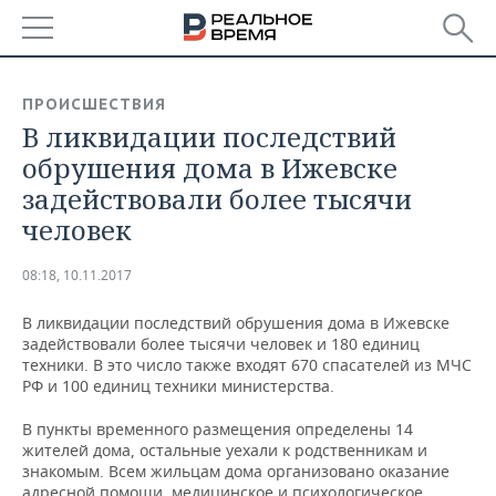
РЕГИОНЫ
ПРОИСШЕСТВИЯ
В ликвидации последствий
БАШКОРТОСТАН
НОВОСТИ
обрушения дома в Ижевске
ТАТАРСТАН
АНАЛИТИКА
задействовали более тысячи
человек
УДМУРТИЯ
НОВОСТИ АНАЛИТИКИ
ЭКОНОМИКА
08:18, 10.11.2017
ДЕКЛАРАЦИИ О ДОХОДАХ
НОВОСТИ ЭКОНОМИКИ
ПРОМЫШЛЕННОСТЬ
В ликвидации последствий обрушения дома в Ижевске
КОРОЛИ ГОСЗАКАЗА ПФО
ФИНАНСЫ
НОВОСТИ
НЕДВИЖИМОСТЬ
задействовали более тысячи человек и 180 единиц
ПРОМЫШЛЕННОСТИ
техники. В это число также входят 670 спасателей из МЧС
ВУЗЫ ТАТАРСТАНА
БАНКИ
НОВОСТИ НЕДВИЖИМОСТИ
АВТО
РФ и 100 единиц техники министерства.
АГРОПРОМ
В пункты временного размещения определены 14
КОМУ ПРИНАДЛЕЖАТ
БЮДЖЕТ
НОВОСТИ АВТО
БИЗНЕС
жителей дома, остальные уехали к родственникам и
ТОРГОВЫЕ ЦЕНТРЫ
МАШИНОСТРОЕНИЕ
ТАТАРСТАНА
знакомым. Всем жильцам дома организовано оказание
ИНВЕСТИЦИИ
НОВОСТИ БИЗНЕСА
ТЕХНОЛОГИИ
адресной помощи, медицинское и психологическое