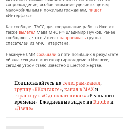
НЕФТЕХИМИЯ
сопровождение, особое внимание уделяется детям,
маломобильным и пожилым гражданам,
пишет
РОЗНИЧНАЯ ТОРГОВЛЯ
НОВОСТИ ТЕХНОЛОГИЙ
МЕРОПРИЯТИЯ
НЕФТЬ
«Интерфакс».
ТРАНСПОРТ
IT
НОВОСТИ МЕРОПРИЯТИЙ
СПОРТ
Как сообщает ТАСС, для координации работ в Ижевск
ОПК
также
вылетел
глава МЧС РФ Владимир Пучков. Ранее
УСЛУГИ
МЕДИА
ВЫЕЗДНАЯ РЕДАКЦИЯ
НОВОСТИ СПОРТА
ОБЩЕСТВО
сообщалось, что в Ижевск
направилась
группа
ЭНЕРГЕТИКА
спасателей из МЧС Татарстана.
ТЕЛЕКОММУНИКАЦИИ
БИЗНЕС-БРАНЧИ
ФУТБОЛ
НОВОСТИ ОБЩЕСТВА
ФОТОГАЛЕРЕЯ
Накануне СМИ
сообщали
о пяти погибших в результате
обвала секции в многоквартирном доме в Ижевске,
ONLINE-КОНФЕРЕНЦИИ
ХОККЕЙ
ВЛАСТЬ
СЮЖЕТЫ
сегодня утром стало известно о шестой жертве.
ОТКРЫТАЯ ЛЕКЦИЯ
БАСКЕТБОЛ
ИНФРАСТРУКТУРА
СПРАВОЧНИК
Подписывайтесь на
телеграм-канал
,
группу «ВКонтакте»
,
канал в MAX
и
ВОЛЕЙБОЛ
ИСТОРИЯ
СПИСОК ПЕРСОН
ПОЛНАЯ ВЕРСИЯ
страницу в «Одноклассниках»
«Реального
времени». Ежедневные видео на
Rutube
и
КИБЕРСПОРТ
КУЛЬТУРА
СПИСОК КОМПАНИЙ
«Дзене»
.
ФИГУРНОЕ КАТАНИЕ
МЕДИЦИНА