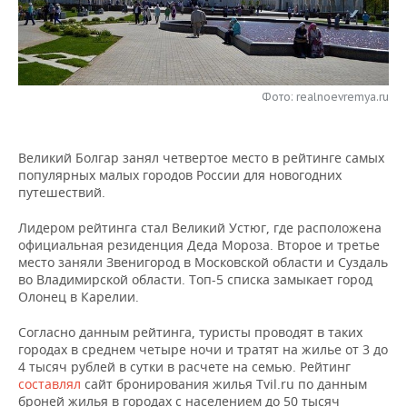
НЕФТЕХИМИЯ
РОЗНИЧНАЯ ТОРГОВЛЯ
НОВОСТИ ТЕХНОЛОГИЙ
МЕРОПРИЯТИЯ
НЕФТЬ
ТРАНСПОРТ
IT
НОВОСТИ МЕРОПРИЯТИЙ
СПОРТ
ОПК
Фото: realnoevremya.ru
УСЛУГИ
МЕДИА
ВЫЕЗДНАЯ РЕДАКЦИЯ
НОВОСТИ СПОРТА
ОБЩЕСТВО
ЭНЕРГЕТИКА
Великий Болгар занял четвертое место в рейтинге самых
ТЕЛЕКОММУНИКАЦИИ
БИЗНЕС-БРАНЧИ
ФУТБОЛ
НОВОСТИ ОБЩЕСТВА
ФОТОГАЛЕРЕЯ
популярных малых городов России для новогодних
путешествий.
ONLINE-КОНФЕРЕНЦИИ
ХОККЕЙ
ВЛАСТЬ
СЮЖЕТЫ
Лидером рейтинга стал Великий Устюг, где расположена
ОТКРЫТАЯ ЛЕКЦИЯ
БАСКЕТБОЛ
ИНФРАСТРУКТУРА
СПРАВОЧНИК
официальная резиденция Деда Мороза. Второе и третье
место заняли Звенигород в Московской области и Суздаль
во Владимирской области. Топ-5 списка замыкает город
ВОЛЕЙБОЛ
ИСТОРИЯ
СПИСОК ПЕРСОН
ПОЛНАЯ ВЕРСИЯ
Олонец в Карелии.
КИБЕРСПОРТ
КУЛЬТУРА
СПИСОК КОМПАНИЙ
Согласно данным рейтинга, туристы проводят в таких
городах в среднем четыре ночи и тратят на жилье от 3 до
4 тысяч рублей в сутки в расчете на семью. Рейтинг
ФИГУРНОЕ КАТАНИЕ
МЕДИЦИНА
составлял
сайт бронирования жилья Tvil.ru по данным
броней жилья в городах с населением до 50 тысяч