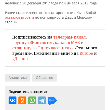
ВОДНЫЕ ВИДЫ СПОРТА
ОБРАЗОВАНИЕ
человек с 30 декабря 2017 года по 8 января 2018 года.
ХОККЕЙ С МЯЧОМ
ПРОИСШЕСТВИЯ
Ранее стало известно, что татарстанский Кыш Бабай
оказался вторым
по популярности Дедом Морозом
страны.
Подписывайтесь на
телеграм-канал
,
группу «ВКонтакте»
,
канал в MAX
и
страницу в «Одноклассниках»
«Реального
времени». Ежедневные видео на
Rutube
и
«Дзене»
.
Аналитика
Общество
Поделитесь в соцсетях