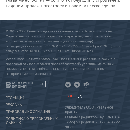
Глава Минстроя РТ — об итогах полугодия у строителей,
падении продаж новостроек и новом всплеске сделок
© 2015 - 2026 Сетевое издание «Реальное время» Зарегистрировано
Федеральной службой по надзору в сфере связи, информационных
технологий и массовых коммуникаций (Роскомнадзор) –
регистрационный номер ЭЛ № ФС 77 - 79627 от 18 декабря 2020 г. (ранее
свидетельство Эл № ФС 77-59331 от 18 сентября 2014 г.)
Использование материалов Реального Времени разрешено только с
предварительного согласия правообладателей, упоминание сайта и
прямая гиперссылка обязательны при частичном или полном
воспроизведении материалов.
18+
RU
EN
РЕДАКЦИЯ
РЕКЛАМА
Учредитель ООО «Реальное
ПРАВОВАЯ ИНФОРМАЦИЯ
время»
Главный редактор Саушина А.А.
ПОЛИТИКА О ПЕРСОНАЛЬНЫХ
Телефон редакции: +7 (843) 222-
ДАННЫХ
90-80