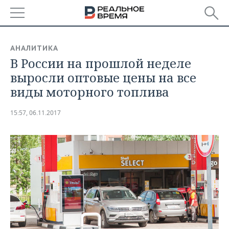
РЕГИОНЫ
АНАЛИТИКА
В России на прошлой неделе
БАШКОРТОСТАН
НОВОСТИ
выросли оптовые цены на все
ТАТАРСТАН
АНАЛИТИКА
виды моторного топлива
УДМУРТИЯ
НОВОСТИ АНАЛИТИКИ
ЭКОНОМИКА
15:57, 06.11.2017
ДЕКЛАРАЦИИ О ДОХОДАХ
НОВОСТИ ЭКОНОМИКИ
ПРОМЫШЛЕННОСТЬ
КОРОЛИ ГОСЗАКАЗА ПФО
ФИНАНСЫ
НОВОСТИ
НЕДВИЖИМОСТЬ
ПРОМЫШЛЕННОСТИ
ВУЗЫ ТАТАРСТАНА
БАНКИ
НОВОСТИ НЕДВИЖИМОСТИ
АВТО
АГРОПРОМ
КОМУ ПРИНАДЛЕЖАТ
БЮДЖЕТ
НОВОСТИ АВТО
БИЗНЕС
ТОРГОВЫЕ ЦЕНТРЫ
МАШИНОСТРОЕНИЕ
ТАТАРСТАНА
ИНВЕСТИЦИИ
НОВОСТИ БИЗНЕСА
ТЕХНОЛОГИИ