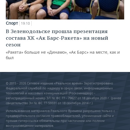
Спорт
19:10
В Зеленодольске прошла презентация
состава ХК «Ак Барс-Ракета» на новый
сезон
«Ракета» больше не «Динамо», «Ак Барс» на месте, как и
был
© 2015 - 2026 Сетевое издание «Реальное время» Зарегистрировано
Федеральной службой по надзору в сфере связи, информационных
технологий и массовых коммуникаций (Роскомнадзор) –
регистрационный номер ЭЛ № ФС 77 - 79627 от 18 декабря 2020 г. (ранее
свидетельство Эл № ФС 77-59331 от 18 сентября 2014 г.)
Использование материалов Реального Времени разрешено только с
предварительного согласия правообладателей, упоминание сайта и
прямая гиперссылка обязательны при частичном или полном
воспроизведении материалов.