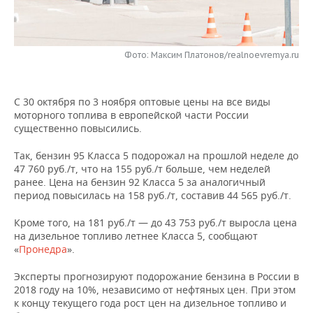
НЕФТЕХИМИЯ
РОЗНИЧНАЯ ТОРГОВЛЯ
НОВОСТИ ТЕХНОЛОГИЙ
МЕРОПРИЯТИЯ
НЕФТЬ
Фото: Максим Платонов/realnoevremya.ru
ТРАНСПОРТ
IT
НОВОСТИ МЕРОПРИЯТИЙ
СПОРТ
ОПК
УСЛУГИ
МЕДИА
ВЫЕЗДНАЯ РЕДАКЦИЯ
НОВОСТИ СПОРТА
ОБЩЕСТВО
ЭНЕРГЕТИКА
C 30 октября по 3 ноября оптовые цены на все виды
моторного топлива в европейской части России
ТЕЛЕКОММУНИКАЦИИ
БИЗНЕС-БРАНЧИ
ФУТБОЛ
НОВОСТИ ОБЩЕСТВА
ФОТОГАЛЕРЕЯ
существенно повысились.
ONLINE-КОНФЕРЕНЦИИ
ХОККЕЙ
ВЛАСТЬ
СЮЖЕТЫ
Так, бензин 95 Класса 5 подорожал на прошлой неделе до
47 760 руб./т, что на 155 руб./т больше, чем неделей
ранее. Цена на бензин 92 Класса 5 за аналогичный
ОТКРЫТАЯ ЛЕКЦИЯ
БАСКЕТБОЛ
ИНФРАСТРУКТУРА
СПРАВОЧНИК
период повысилась на 158 руб./т, составив 44 565 руб./т.
ВОЛЕЙБОЛ
ИСТОРИЯ
СПИСОК ПЕРСОН
ПОЛНАЯ ВЕРСИЯ
Кроме того, на 181 руб./т — до 43 753 руб./т выросла цена
на дизельное топливо летнее Класса 5, сообщают
«
Пронедра
».
КИБЕРСПОРТ
КУЛЬТУРА
СПИСОК КОМПАНИЙ
Эксперты прогнозируют подорожание бензина в России в
ФИГУРНОЕ КАТАНИЕ
МЕДИЦИНА
2018 году на 10%, независимо от нефтяных цен. При этом
к концу текущего года рост цен на дизельное топливо и