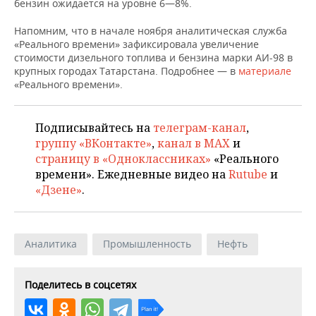
ВОДНЫЕ ВИДЫ СПОРТА
ОБРАЗОВАНИЕ
бензин ожидается на уровне 6—8%.
Напомним, что в начале ноября аналитическая служба
ХОККЕЙ С МЯЧОМ
ПРОИСШЕСТВИЯ
«Реального времени» зафиксировала увеличение
стоимости дизельного топлива и бензина марки АИ-98 в
крупных городах Татарстана. Подробнее — в
материале
«Реального времени».
Подписывайтесь на
телеграм-канал
,
группу «ВКонтакте»
,
канал в MAX
и
страницу в «Одноклассниках»
«Реального
времени». Ежедневные видео на
Rutube
и
«Дзене»
.
Аналитика
Промышленность
Нефть
Поделитесь в соцсетях