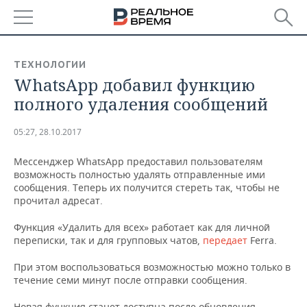
РЕГИОНЫ
ТЕХНОЛОГИИ
WhatsApp добавил функцию
БАШКОРТОСТАН
НОВОСТИ
полного удаления сообщений
ТАТАРСТАН
АНАЛИТИКА
05:27, 28.10.2017
УДМУРТИЯ
НОВОСТИ АНАЛИТИКИ
ЭКОНОМИКА
Мессенджер WhatsApp предоставил пользователям
возможность полностью удалять отправленные ими
ДЕКЛАРАЦИИ О ДОХОДАХ
НОВОСТИ ЭКОНОМИКИ
ПРОМЫШЛЕННОСТЬ
сообщения. Теперь их получится стереть так, чтобы не
прочитал адресат.
КОРОЛИ ГОСЗАКАЗА ПФО
ФИНАНСЫ
НОВОСТИ
НЕДВИЖИМОСТЬ
ПРОМЫШЛЕННОСТИ
Функция «Удалить для всех» работает как для личной
ВУЗЫ ТАТАРСТАНА
БАНКИ
НОВОСТИ НЕДВИЖИМОСТИ
АВТО
переписки, так и для групповых чатов,
передает
Ferra.
АГРОПРОМ
При этом воспользоваться возможностью можно только в
КОМУ ПРИНАДЛЕЖАТ
БЮДЖЕТ
НОВОСТИ АВТО
БИЗНЕС
ТОРГОВЫЕ ЦЕНТРЫ
МАШИНОСТРОЕНИЕ
течение семи минут после отправки сообщения.
ТАТАРСТАНА
ИНВЕСТИЦИИ
НОВОСТИ БИЗНЕСА
ТЕХНОЛОГИИ
Новая функция станет доступна после обновления