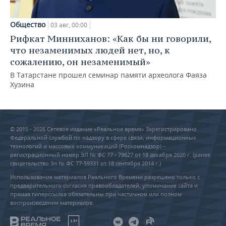
Общество
03 авг, 00:00
Рифкат Минниханов: «Как бы ни говорили,
что незаменимых людей нет, но, к
сожалению, он незаменимый»
В Татарстане прошел семинар памяти археолога Фаяза
Хузина
© 2015 - 2026 Сетевое издание «Реальное время» Зарегистрировано
Федеральной службой по надзору в сфере связи, информационных
технологий и массовых коммуникаций (Роскомнадзор) –
регистрационный номер ЭЛ № ФС 77 - 79627 от 18 декабря 2020 г. (ранее
свидетельство Эл № ФС 77-59331 от 18 сентября 2014 г.)
Использование материалов Реального Времени разрешено только с
предварительного согласия правообладателей, упоминание сайта и
прямая гиперссылка обязательны при частичном или полном
воспроизведении материалов.
18+