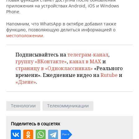
НЕФТЕХИМИЯ
приложения на устройствах Android, iOS и Windows
РОЗНИЧНАЯ ТОРГОВЛЯ
НОВОСТИ ТЕХНОЛОГИЙ
МЕРОПРИЯТИЯ
Phone.
НЕФТЬ
Напомним, что WhatsApp в октябре добавил также
ТРАНСПОРТ
IT
НОВОСТИ МЕРОПРИЯТИЙ
СПОРТ
функцию, позволяющую делиться информацией о
ОПК
местоположении
.
УСЛУГИ
МЕДИА
ВЫЕЗДНАЯ РЕДАКЦИЯ
НОВОСТИ СПОРТА
ОБЩЕСТВО
ЭНЕРГЕТИКА
ТЕЛЕКОММУНИКАЦИИ
БИЗНЕС-БРАНЧИ
ФУТБОЛ
НОВОСТИ ОБЩЕСТВА
Подписывайтесь на
телеграм-канал
,
ФОТОГАЛЕРЕЯ
группу «ВКонтакте»
,
канал в MAX
и
страницу в «Одноклассниках»
«Реального
ONLINE-КОНФЕРЕНЦИИ
ХОККЕЙ
ВЛАСТЬ
СЮЖЕТЫ
времени». Ежедневные видео на
Rutube
и
«Дзене»
.
ОТКРЫТАЯ ЛЕКЦИЯ
БАСКЕТБОЛ
ИНФРАСТРУКТУРА
СПРАВОЧНИК
ВОЛЕЙБОЛ
ИСТОРИЯ
СПИСОК ПЕРСОН
ПОЛНАЯ ВЕРСИЯ
Технологии
Телекоммуникации
КИБЕРСПОРТ
КУЛЬТУРА
СПИСОК КОМПАНИЙ
Поделитесь в соцсетях
ФИГУРНОЕ КАТАНИЕ
МЕДИЦИНА