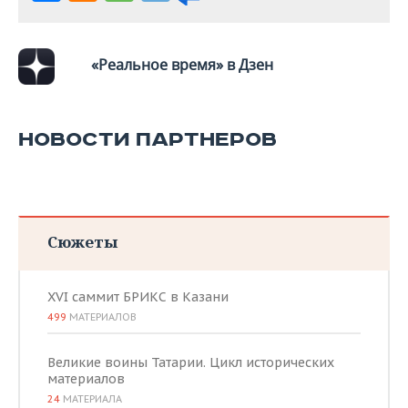
ВОДНЫЕ ВИДЫ СПОРТА
ОБРАЗОВАНИЕ
ХОККЕЙ С МЯЧОМ
ПРОИСШЕСТВИЯ
«Реальное время» в Дзен
НОВОСТИ ПАРТНЕРОВ
Сюжеты
XVI саммит БРИКС в Казани
499
МАТЕРИАЛОВ
Великие воины Татарии. Цикл исторических
материалов
24
МАТЕРИАЛА