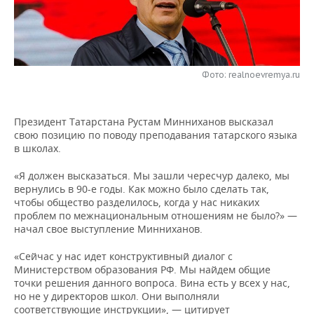
НЕФТЕХИМИЯ
РОЗНИЧНАЯ ТОРГОВЛЯ
НОВОСТИ ТЕХНОЛОГИЙ
МЕРОПРИЯТИЯ
НЕФТЬ
ТРАНСПОРТ
IT
НОВОСТИ МЕРОПРИЯТИЙ
СПОРТ
ОПК
Фото: realnoevremya.ru
УСЛУГИ
МЕДИА
ВЫЕЗДНАЯ РЕДАКЦИЯ
НОВОСТИ СПОРТА
ОБЩЕСТВО
ЭНЕРГЕТИКА
Президент Татарстана Рустам Минниханов высказал
ТЕЛЕКОММУНИКАЦИИ
БИЗНЕС-БРАНЧИ
ФУТБОЛ
НОВОСТИ ОБЩЕСТВА
ФОТОГАЛЕРЕЯ
свою позицию по поводу преподавания татарского языка
в школах.
ONLINE-КОНФЕРЕНЦИИ
ХОККЕЙ
ВЛАСТЬ
СЮЖЕТЫ
«Я должен высказаться. Мы зашли чересчур далеко, мы
ОТКРЫТАЯ ЛЕКЦИЯ
БАСКЕТБОЛ
ИНФРАСТРУКТУРА
СПРАВОЧНИК
вернулись в 90-е годы. Как можно было сделать так,
чтобы общество разделилось, когда у нас никаких
проблем по межнациональным отношениям не было?» —
ВОЛЕЙБОЛ
ИСТОРИЯ
СПИСОК ПЕРСОН
ПОЛНАЯ ВЕРСИЯ
начал свое выступление Минниханов.
КИБЕРСПОРТ
КУЛЬТУРА
СПИСОК КОМПАНИЙ
«Сейчас у нас идет конструктивный диалог с
Министерством образования РФ. Мы найдем общие
точки решения данного вопроса. Вина есть у всех у нас,
ФИГУРНОЕ КАТАНИЕ
МЕДИЦИНА
но не у директоров школ. Они выполняли
соответствующие инструкции», — цитирует