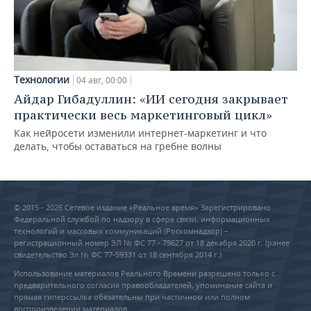
Технологии
04 авг, 00:00
Айдар Гибадуллин: «ИИ сегодня закрывает
практически весь маркетинговый цикл»
Как нейросети изменили интернет-маркетинг и что
делать, чтобы оставаться на гребне волны
© 2015 - 2026 Сетевое издание «Реальное время» Зарегистрировано
Федеральной службой по надзору в сфере связи, информационных
технологий и массовых коммуникаций (Роскомнадзор) –
регистрационный номер ЭЛ № ФС 77 - 79627 от 18 декабря 2020 г. (ранее
свидетельство Эл № ФС 77-59331 от 18 сентября 2014 г.)
Использование материалов Реального Времени разрешено только с
предварительного согласия правообладателей, упоминание сайта и
прямая гиперссылка обязательны при частичном или полном
воспроизведении материалов.