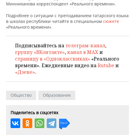
ВОДНЫЕ ВИДЫ СПОРТА
ОБРАЗОВАНИЕ
Минниханова корреспондент «Реального времени».
ХОККЕЙ С МЯЧОМ
ПРОИСШЕСТВИЯ
Подробнее о ситуации с преподаванием татарского языка
в школах республики читайте в специальном
сюжете
«Реального времени».
Подписывайтесь на
телеграм-канал
,
группу «ВКонтакте»
,
канал в MAX
и
страницу в «Одноклассниках»
«Реального
времени». Ежедневные видео на
Rutube
и
«Дзене»
.
Общество
Образование
Поделитесь в соцсетях