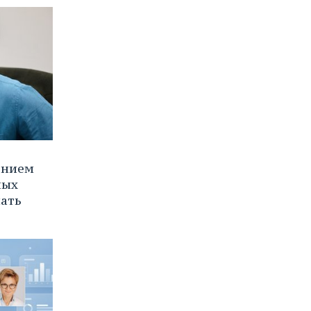
ением
ных
нать