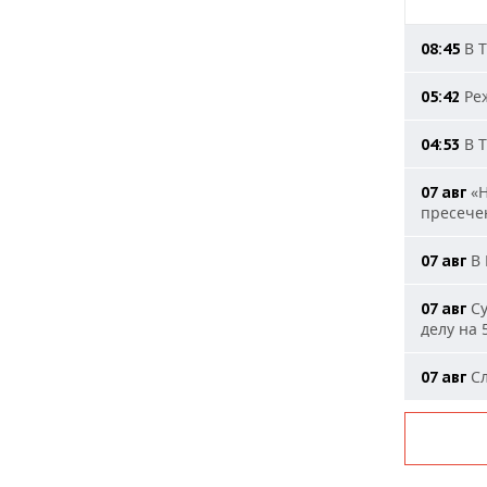
В Т
08:45
Реж
05:42
В Т
04:53
«Н
07 авг
пресечен
В 
07 авг
Су
07 авг
делу на 
Сл
07 авг