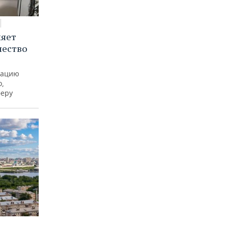
няет
чество
рацию
о,
феру