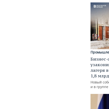
Промышле
Бизнес-
узакони
лагеря 
1,8 млр
Новый соб
и в групп