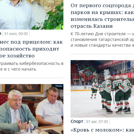
От первого соцгорода 
парков на крышах: как
изменилась строитель
отрасль Казани
и
К 70-летию Дня строителя — 
31 июл, 00:00
становления татарстанской а
нес под прицелом: как
и новые стандарты качества 
зопасность приходит
кое хозяйство
траивать кибербезопасность в
е и с чего начать
Спорт
07 авг, 07:00
«Кровь с молоком»: ка