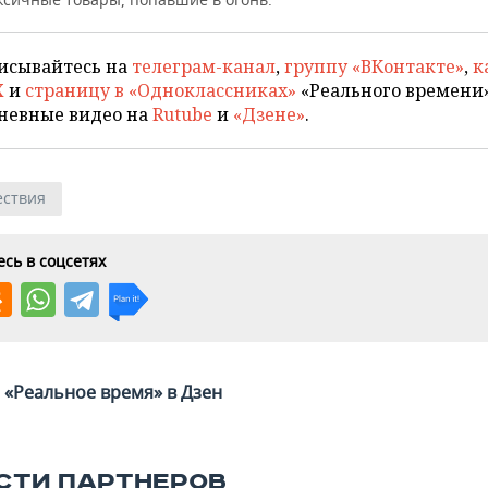
исывайтесь на
телеграм-канал
,
группу «ВКонтакте»
,
к
X
и
страницу в «Одноклассниках»
«Реального времени»
невные видео на
Rutube
и
«Дзене»
.
ствия
сь в соцсетях
«Реальное время» в Дзен
СТИ ПАРТНЕРОВ