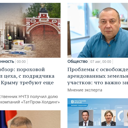
нность
Общество
00:00
07 авг, 00:00
обзор: пороховой
Проблемы с освобожд
л цеха, с подрядчика
арендованных земель
в Крыму требуют еще
участков: что важно з
д
Мнение эксперта
ственник НЧТЗ получил долю
е компаний «ТатПром-Холдинг»