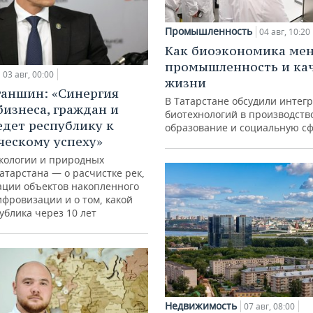
Промышленность
04 авг, 10:20
Как биоэкономика ме
промышленность и ка
03 авг, 00:00
жизни
ганшин: «Синергия
В Татарстане обсудили интег
бизнеса, граждан и
биотехнологий в производств
едет республику к
образование и социальную с
ческому успеху»
кологии и природных
атарстана — о расчистке рек,
ации объектов накопленного
ифровизации и о том, какой
ублика через 10 лет
Недвижимость
07 авг, 08:00