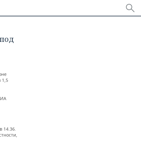
 под
оне
 1,5
РИА
 14.36.
стности,