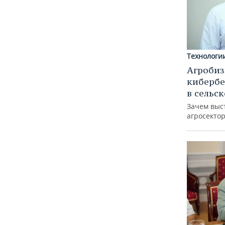
Технологи
Агробиз
кибербе
в сельс
Зачем выс
агросектор