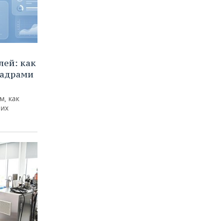
ей: как
кадрами
м, как
них