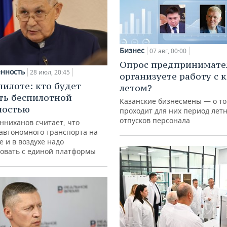
Бизнес
07 авг, 00:00
Опрос предпринимател
нность
28 июл, 20:45
организуете работу с 
пилоте: кто будет
летом?
ть беспилотной
Казанские бизнесмены — о то
ностью
проходит для них период лет
отпусков персонала
нниханов считает, что
автономного транспорта на
е и в воздухе надо
овать с единой платформы