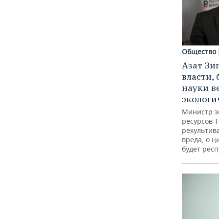
Общество
Азат Зи
власти, 
науки в
экологи
Министр э
ресурсов Т
рекультив
вреда, о ц
будет респ