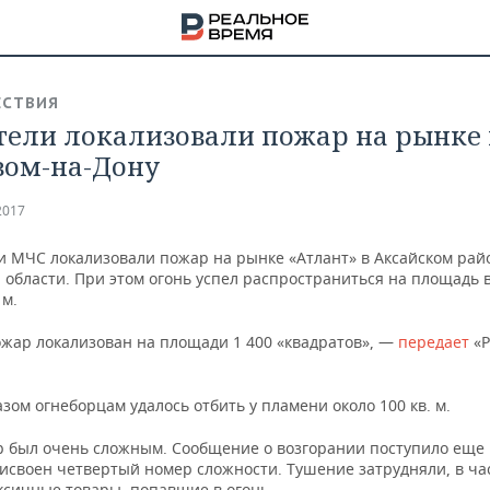
СТВИЯ
тели локализовали пожар на рынке
вом-на-Дону
2017
и МЧС локализовали пожар на рынке «Атлант» в Аксайском рай
 области. При этом огонь успел распространиться на площадь в
 м.
ожар локализован на площади 1 400 «квадратов», —
передает
«
зом огнеборцам удалось отбить у пламени около 100 кв. м.
НА
р был очень сложным. Сообщение о возгорании поступило еще в
исвоен четвертый номер сложности. Тушение затрудняли, в ча
ксичные товары, попавшие в огонь.