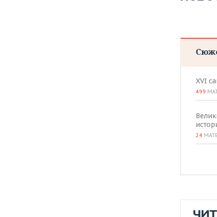
ВОДНЫЕ ВИДЫ СПОРТА
ОБРАЗОВАНИЕ
ХОККЕЙ С МЯЧОМ
ПРОИСШЕСТВИЯ
Сюж
XVI с
499
МА
Велик
истор
24
МАТ
ЧИ