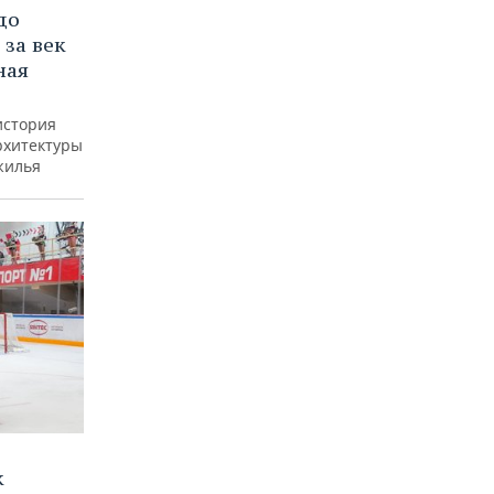
до
 за век
ная
история
рхитектуры
жилья
к