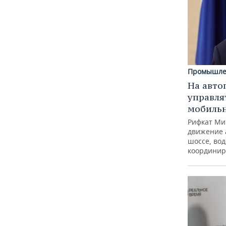
Промышле
На авто
управля
мобиль
Рифкат Ми
движение 
шоссе, вод
координир