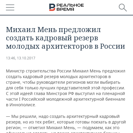
РЕГИОНЫ
Михаил Мень предложил
БАШКОРТОСТАН
НОВОСТИ
создать кадровый резерв
молодых архитекторов в России
ТАТАРСТАН
АНАЛИТИКА
13:46, 13.10.2017
УДМУРТИЯ
НОВОСТИ АНАЛИТИКИ
ЭКОНОМИКА
Министр строительства России Михаил Мень предложил
ДЕКЛАРАЦИИ О ДОХОДАХ
НОВОСТИ ЭКОНОМИКИ
ПРОМЫШЛЕННОСТЬ
создать кадровый резерв молодых архитекторов в
стране, чтобы руководители регионов могли выбирать
для себя только лучших представителей этой профессии.
КОРОЛИ ГОСЗАКАЗА ПФО
ФИНАНСЫ
НОВОСТИ
НЕДВИЖИМОСТЬ
С этой идеей глава Минстроя РФ выступил на пленарной
ПРОМЫШЛЕННОСТИ
части I Российской молодежной архитектурной биеннале
ВУЗЫ ТАТАРСТАНА
БАНКИ
НОВОСТИ НЕДВИЖИМОСТИ
АВТО
в Иннополисе.
АГРОПРОМ
— Мы решили, надо создать архитектурный кадровый
КОМУ ПРИНАДЛЕЖАТ
БЮДЖЕТ
НОВОСТИ АВТО
БИЗНЕС
ТОРГОВЫЕ ЦЕНТРЫ
МАШИНОСТРОЕНИЕ
резерв, но из тех ребят, которые готовы поехать в другой
ТАТАРСТАНА
регион, — отметил Михаил Мень, — подумаем, как это
ИНВЕСТИЦИИ
НОВОСТИ БИЗНЕСА
ТЕХНОЛОГИИ