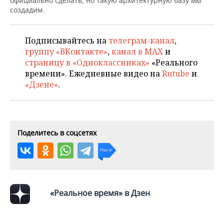
официально сделать, но такую архитектурную базу мы
НЕФТЕХИМИЯ
создадим.
РОЗНИЧНАЯ ТОРГОВЛЯ
НОВОСТИ ТЕХНОЛОГИЙ
МЕРОПРИЯТИЯ
НЕФТЬ
Подписывайтесь на
телеграм-канал
,
ТРАНСПОРТ
IT
НОВОСТИ МЕРОПРИЯТИЙ
СПОРТ
ОПК
группу «ВКонтакте»
,
канал в MAX
и
страницу в «Одноклассниках»
«Реального
УСЛУГИ
МЕДИА
ВЫЕЗДНАЯ РЕДАКЦИЯ
НОВОСТИ СПОРТА
ОБЩЕСТВО
ЭНЕРГЕТИКА
времени». Ежедневные видео на
Rutube
и
«Дзене»
.
ТЕЛЕКОММУНИКАЦИИ
БИЗНЕС-БРАНЧИ
ФУТБОЛ
НОВОСТИ ОБЩЕСТВА
ФОТОГАЛЕРЕЯ
ONLINE-КОНФЕРЕНЦИИ
ХОККЕЙ
ВЛАСТЬ
СЮЖЕТЫ
Поделитесь в соцсетях
ОТКРЫТАЯ ЛЕКЦИЯ
БАСКЕТБОЛ
ИНФРАСТРУКТУРА
СПРАВОЧНИК
ВОЛЕЙБОЛ
ИСТОРИЯ
СПИСОК ПЕРСОН
ПОЛНАЯ ВЕРСИЯ
КИБЕРСПОРТ
КУЛЬТУРА
СПИСОК КОМПАНИЙ
«Реальное время» в Дзен
ФИГУРНОЕ КАТАНИЕ
МЕДИЦИНА