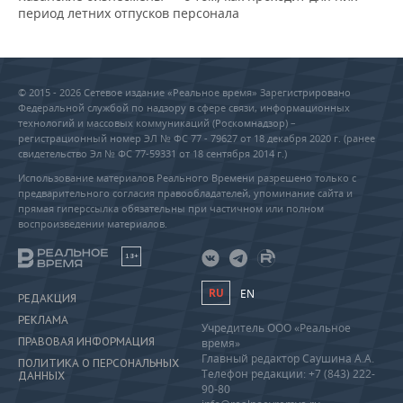
период летних отпусков персонала
© 2015 - 2026 Сетевое издание «Реальное время» Зарегистрировано
Федеральной службой по надзору в сфере связи, информационных
технологий и массовых коммуникаций (Роскомнадзор) –
регистрационный номер ЭЛ № ФС 77 - 79627 от 18 декабря 2020 г. (ранее
свидетельство Эл № ФС 77-59331 от 18 сентября 2014 г.)
Использование материалов Реального Времени разрешено только с
предварительного согласия правообладателей, упоминание сайта и
прямая гиперссылка обязательны при частичном или полном
воспроизведении материалов.
18+
RU
EN
РЕДАКЦИЯ
РЕКЛАМА
Учредитель ООО «Реальное
ПРАВОВАЯ ИНФОРМАЦИЯ
время»
Главный редактор Саушина А.А.
ПОЛИТИКА О ПЕРСОНАЛЬНЫХ
Телефон редакции: +7 (843) 222-
ДАННЫХ
90-80