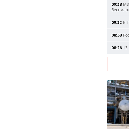
Мин
09:38
беспило
В Т
09:32
Рос
08:58
13 
08:26