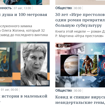
нность
Общество
07 авг, 13:00
00:00
 душа и 100-метровая
30 лет «Игре престолов
а
один роман превратил
большую субкультуру
аслуженного химика
а Олега Жогина, который 32
Книга этой недели — роман Д
 завод до последнего винтика
Р. Мартина «Игра престолов»
01 авг, 00:00
Общество
00:00
 история в маленькой
Ковид и спящие вирус
е
неандертальские гены,