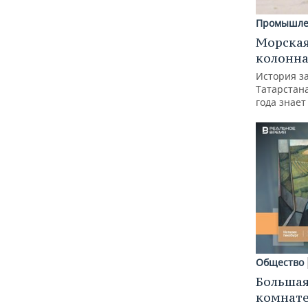
Промышле
Морская
колонн
История з
Татарстан
года знает
Общество
Большая
комнат