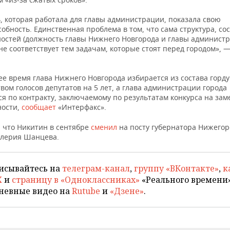
, которая работала для главы администрации, показала свою
обность. Единственная проблема в том, что сама структура, со
ностей (должность главы Нижнего Новгорода и главы админист
 не соответствует тем задачам, которые стоят перед городом», 
ее время глава Нижнего Новгорода избирается из состава горд
ом голосов депутатов на 5 лет, а глава администрации города
ся по контракту, заключаемому по результатам конкурса на за
ности,
сообщает
«Интерфакс».
 что Никитин в сентябре
сменил
на посту губернатора Нижегор
алерия Шанцева.
исывайтесь на
телеграм-канал
,
группу «ВКонтакте»
,
к
X
и
страницу в «Одноклассниках»
«Реального времени»
невные видео на
Rutube
и
«Дзене»
.