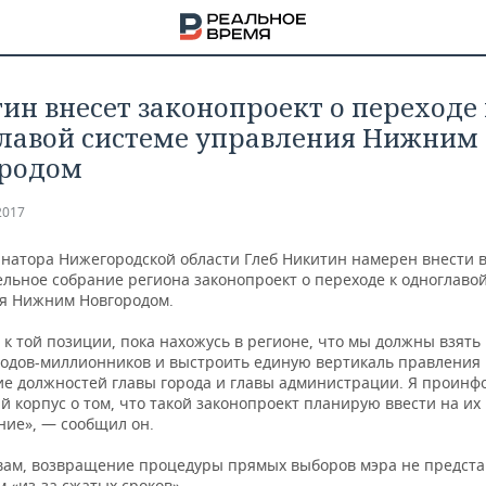
ин внесет законопроект о переходе 
лавой системе управления Нижним
родом
2017
рнатора Нижегородской области Глеб Никитин намерен внести 
ельное собрание региона законопроект о переходе к одноглаво
я Нижним Новгородом.
к той позиции, пока нахожусь в регионе, что мы должны взять
родов-миллионников и выстроить единую вертикаль правления
е должностей главы города и главы администрации. Я проин
й корпус о том, что такой законопроект планирую ввести на их
ние», — сообщил он.
НА
овам, возвращение процедуры прямых выборов мэра не предста
 «из-за сжатых сроков».