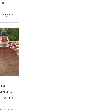
ра
а неделю
вой
ядчика
ют еще
учил долю