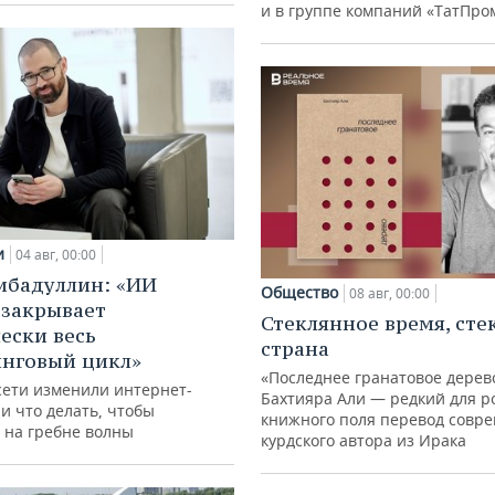
и в группе компаний «ТатПро
и
04 авг, 00:00
ибадуллин: «ИИ
Общество
08 авг, 00:00
 закрывает
Стеклянное время, сте
ески весь
страна
нговый цикл»
«Последнее гранатовое дерев
сети изменили интернет-
Бахтияра Али — редкий для р
и что делать, чтобы
книжного поля перевод совр
 на гребне волны
курдского автора из Ирака