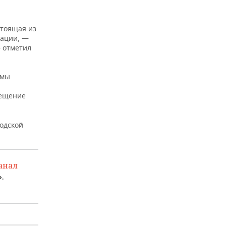
стоящая из
рации, —
— отметил
умы
мещение
одской
анал
.