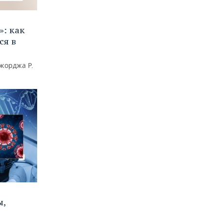
»: как
ся в
жорджа Р.
ы,