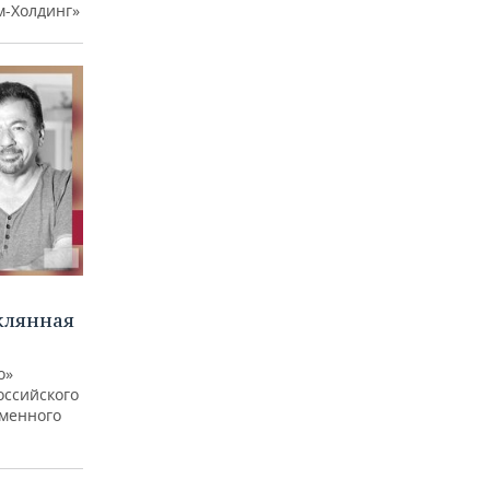
м-Холдинг»
клянная
о»
оссийского
еменного