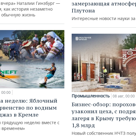
замерзающая атмосфе
 вчера» Наталии Гинзбург —
м, как история незаметно
Плутона
 обычную жизнь
Интересные новости науки з
00:00
Промышленность
08 авг, 00:00
а неделю: Яблочный
Бизнес-обзор: порохо
ервенство по водным
узаконил цеха, с подр
джаз в Кремле
лагеря в Крыму требу
 грядущую неделю вместе с
1,8 млрд
 временем»
Новый собственник НЧТЗ пол