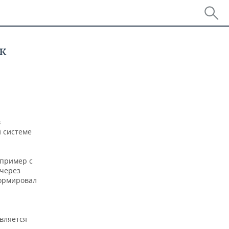
к
в
й системе
 пример с
 через
формировал
вляется