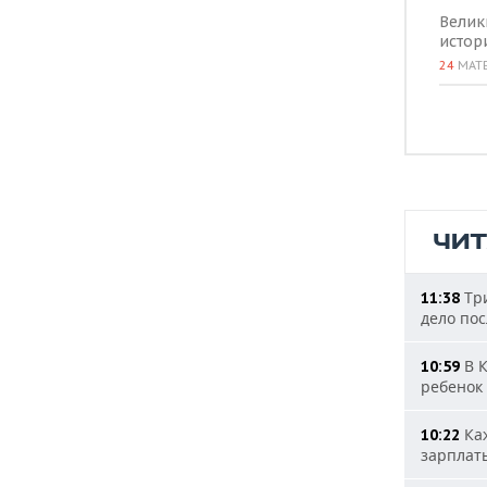
Велик
истор
24
МАТ
ЧИ
Три
11:38
дело пос
В К
10:59
ребенок
Каж
10:22
зарплат