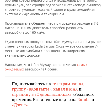
обогрев кресел первого ряда и воздуховод для второго,
НЕФТЕХИМИЯ
мультируль, электропривод зеркал и стеклоподъемников,
РОЗНИЧНАЯ ТОРГОВЛЯ
НОВОСТИ ТЕХНОЛОГИЙ
МЕРОПРИЯТИЯ
«противотуманки», кожаный салон и мультимедийная
НЕФТЬ
система с 7-дюймовым тачскрином.
ТРАНСПОРТ
IT
НОВОСТИ МЕРОПРИЯТИЙ
СПОРТ
Производитель обещает, что при среднем расходе в 7,6
ОПК
литра на 100 км двигатель способен разогнать
УСЛУГИ
МЕДИА
ВЫЕЗДНАЯ РЕДАКЦИЯ
НОВОСТИ СПОРТА
ОБЩЕСТВО
автомобиль до 160 км/ч.
ЭНЕРГЕТИКА
Единственным конкурентом Lifan Myway на нашем рынке
ТЕЛЕКОММУНИКАЦИИ
БИЗНЕС-БРАНЧИ
ФУТБОЛ
НОВОСТИ ОБЩЕСТВА
ФОТОГАЛЕРЕЯ
станет универсал Lada Largus Cross — все остальные 7-
местные автомобили с повышенным клиренсом
ONLINE-КОНФЕРЕНЦИИ
ХОККЕЙ
ВЛАСТЬ
СЮЖЕТЫ
значительно дороже.
ОТКРЫТАЯ ЛЕКЦИЯ
БАСКЕТБОЛ
ИНФРАСТРУКТУРА
СПРАВОЧНИК
Напомним, что Lifan Myway вошел в число
самых
ожидаемых
автомобилей осени.
ВОЛЕЙБОЛ
ИСТОРИЯ
СПИСОК ПЕРСОН
ПОЛНАЯ ВЕРСИЯ
Подписывайтесь на
телеграм-канал
,
КИБЕРСПОРТ
КУЛЬТУРА
СПИСОК КОМПАНИЙ
группу «ВКонтакте»
,
канал в MAX
и
страницу в «Одноклассниках»
«Реального
ФИГУРНОЕ КАТАНИЕ
МЕДИЦИНА
времени». Ежедневные видео на
Rutube
и
«Дзене»
.