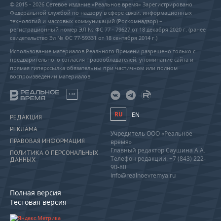
© 2015 - 2026 Сетевое издание «Реальное время» Зарегистрировано
Федеральной службой по надзору в сфере связи, информационных
технологий и массовых коммуникаций (Роскомнадзор) –
регистрационный номер ЭЛ № ФС 77 - 79627 от 18 декабря 2020 г. (ранее
свидетельство Эл № ФС 77-59331 от 18 сентября 2014 г.)
Использование материалов Реального Времени разрешено только с
предварительного согласия правообладателей, упоминание сайта и
прямая гиперссылка обязательны при частичном или полном
воспроизведении материалов.
18+
RU
EN
РЕДАКЦИЯ
РЕКЛАМА
Учредитель ООО «Реальное
ПРАВОВАЯ ИНФОРМАЦИЯ
время»
Главный редактор Саушина А.А.
ПОЛИТИКА О ПЕРСОНАЛЬНЫХ
Телефон редакции: +7 (843) 222-
ДАННЫХ
90-80
info@realnoevremya.ru
Полная версия
Тестовая версия