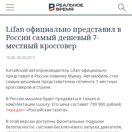
РЕГИОНЫ
Lifan официально представил в
БАШКОРТОСТАН
НОВОСТИ
России самый дешевый 7-
местный кроссовер
ТАТАРСТАН
АНАЛИТИКА
10:46, 06.09.2017
УДМУРТИЯ
НОВОСТИ АНАЛИТИКИ
ЭКОНОМИКА
Китайский автопроизводитель Lifan официально
ДЕКЛАРАЦИИ О ДОХОДАХ
НОВОСТИ ЭКОНОМИКИ
ПРОМЫШЛЕННОСТЬ
представил в России новинку Myway. Автомобиль стал
самым дешевым представителем сегмента 7-местных
кроссоверов в стране.
КОРОЛИ ГОСЗАКАЗА ПФО
ФИНАНСЫ
НОВОСТИ
НЕДВИЖИМОСТЬ
ПРОМЫШЛЕННОСТИ
В России машина будет продаваться только в
ВУЗЫ ТАТАРСТАНА
БАНКИ
НОВОСТИ НЕДВИЖИМОСТИ
АВТО
комплектации Luxury. Его цена составит 799 900 рублей,
АГРОПРОМ
передает
«Российская газета».
КОМУ ПРИНАДЛЕЖАТ
БЮДЖЕТ
НОВОСТИ АВТО
БИЗНЕС
ТОРГОВЫЕ ЦЕНТРЫ
МАШИНОСТРОЕНИЕ
В этой версии доступны фронтальные подушки
ТАТАРСТАНА
безопасности, система бесключевого запуска двигателя,
ИНВЕСТИЦИИ
НОВОСТИ БИЗНЕСА
ТЕХНОЛОГИИ